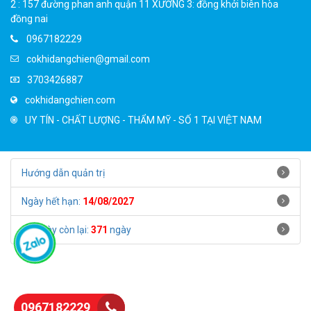
2 : 157 đường phan anh quận 11 XƯỞNG 3: đồng khởi biên hòa
đồng nai
0967182229
cokhidangchien@gmail.com
3703426887
cokhidangchien.com
UY TÍN - CHẤT LƯỢNG - THẨM MỸ - SỐ 1 TẠI VIỆT NAM
Hướng dẫn quản trị
Ngày hết hạn:
14/08/2027
Số ngày còn lại:
371
ngày
0967182229