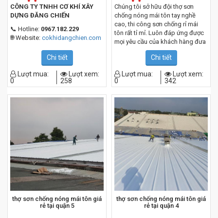
CÔNG TY TNHH CƠ KHÍ XÂY
Chúng tôi sở hữu đội thợ sơn
DỰNG ĐĂNG CHIẾN
chống nóng mái tôn tay nghề
cao, thi công sơn chống rỉ mái
📞 Hotline:
0967.182.229
tôn rất tỉ mỉ. Luôn đáp ứng được
🌐 Website:
cokhidangchien.com
mọi yêu cầu của khách hàng đưa
ra, được khách hàng hài lòng và
Chi tiết
Chi tiết
tin tưởng lh
0967.182.229
Lượt mua:
Lượt xem:
Lượt mua:
Lượt xem:
0
258
0
342
thợ sơn chống nóng mái tôn giá
thợ sơn chống nóng mái tôn giá
rẻ tại quận 5
rẻ tại quận 4