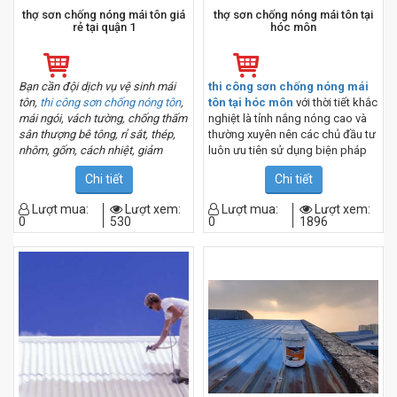
thợ sơn chống nóng mái tôn giá
thợ sơn chống nóng mái tôn tại
rẻ tại quận 1
hóc môn
Bạn cần đội dịch vụ vệ sinh mái
thi công sơn chống nóng mái
tôn,
thi công sơn chống nóng tôn
,
tôn tại hóc môn
với thời tiết khắc
mái ngói, vách tường, chống thấm
nghiệt là tỉnh nắng nóng cao và
sân thượng bê tông, rỉ sắt, thép,
thường xuyên nên các chủ đầu tư
nhôm, gốm, cách nhiệt, giảm
luôn ưu tiên sử dụng biện pháp
tiếng ồn, chống dột thủng nứt tôn,
chống
Chi tiết
Chi tiết
thay tôn, bồn khí ở nhà kho, nhà ở,
trần tại nhà xưởng, trường học,
Lượt mua:
Lượt xem:
Lượt mua:
Lượt xem:
bệnh viện, tòa nhà, khách sạn,
0
530
0
1896
resort giá rẻ tại quận 1 tp.hcm.