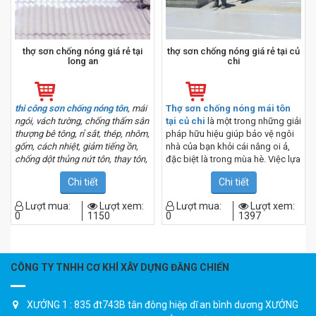
thợ sơn chống nóng giá rẻ tại
thợ sơn chống nóng giá rẻ tại củ
long an
chi
thi công sơn chống nóng tôn
, mái
Thợ sơn chống nóng mái tôn
ngói, vách tường, chống thấm sân
tại củ chi
là một trong những giải
thượng bê tông, rỉ sắt, thép, nhôm,
pháp hữu hiệu giúp bảo vệ ngôi
gốm, cách nhiệt, giảm tiếng ồn,
nhà của bạn khỏi cái nắng oi ả,
chống dột thủng nứt tôn, thay tôn,
đặc biệt là trong mùa hè. Việc lựa
bồn khí ở nhà kho, nhà ở, trần tại
chọn thợ sơn uy tín và chuyên
Chi tiết
Chi tiết
nhà xưởng, trường học, bệnh viện,
nghiệp sẽ giúp bạn tiết kiệm thời
tòa nhà, khách sạn,giá rẻ tại
long
gian, chi phí và đảm bảo chất
Lượt mua:
Lượt xem:
Lượt mua:
Lượt xem:
an tây ninh
lượng công trình.
0
1150
0
1397
CÔNG TY TNHH CƠ KHÍ XÂY DỰNG ĐĂNG CHIẾN
XƯỞNG 1 : 835 đt743B tân đông hiệp dĩ an bình dương XƯỞNG