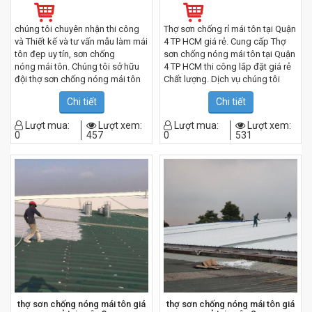
chúng tôi chuyên nhận thi công
Thợ sơn chống rỉ mái tôn tại Quận
và Thiết kế và tư vấn mẫu làm mái
4 TP HCM giá rẻ. Cung cấp Thợ
tôn đẹp uy tín, sơn chống
sơn chống nóng mái tôn tại Quận
nóng mái tôn. Chúng tôi sở hữu
4 TP HCM thi công lắp đặt giá rẻ
đội thợ sơn chống nóng mái tôn
Chất lượng. Dịch vụ chúng tôi
tay nghề cao, thi công sơn chống
cung cấp dịch vụ làm mái tôn
Chi tiết
Chi tiết
rỉ mái tôn rất tỉ mỉ. Luôn đáp ứng
chất lượng_uy tín. Nhận thi công
được mọi yêu cầu của khách
lắp đặt mái tôn theo – yêu cầu.
Lượt mua:
Lượt xem:
Lượt mua:
Lượt xem:
hàng đưa ra, được khách hàng
Lợp mái tôn đẹp. Đội Thợ làm mái
0
457
0
531
hài lòng và tin tưởng
tôn rất giỏi, làm việc tỉ mỉ, phục vụ
khách hàng – chu đáo.
thợ sơn chống nóng mái tôn giá
thợ sơn chống nóng mái tôn giá