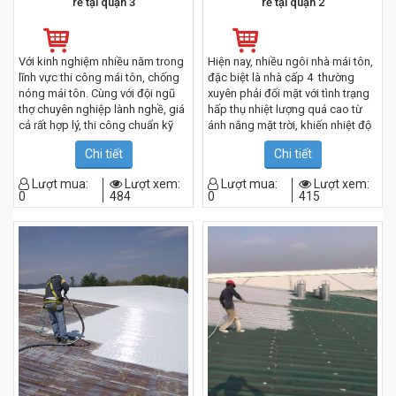
rẻ tại quận 3
rẻ tại quận 2
Với kinh nghiệm nhiều năm trong
Hiện nay, nhiều ngôi nhà mái tôn,
lĩnh vực thi công mái tôn, chống
đặc biệt là nhà cấp 4 thường
nóng mái tôn. Cùng với đội ngũ
xuyên phải đối mặt với tình trạng
thợ chuyên nghiệp lành nghề, giá
hấp thụ nhiệt lượng quá cao từ
cả rất hợp lý, thi công chuẩn kỹ
ánh nắng mặt trời, khiến nhiệt độ
thuật, nhanh gọn. Chúng tôi cam
bên trong không gian sống tăng
Chi tiết
Chi tiết
kết sẽ làm hài lòng quý khách
lên đáng kể. Điều này không chỉ
hàng khi sử dụng dịch vụ của
gây ra cảm giác oi bức, ngột ngạt
Lượt mua:
Lượt xem:
Lượt mua:
Lượt xem:
chúng tôi.
mà còn ảnh hưởng trực tiếp đến
0
484
0
415
sức khỏe và chất lượng cuộc
sống của các thành viên trong
gia đình, đặc biệt là trẻ nhỏ và
người cao tuổi.