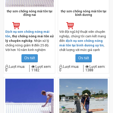
thợ sơn chống nóng mái tôn tại
thợ sơn chống nóng mái tôn tại
đồng nai
bình dương
Dịch vụ sơn chống nóng mái
Với đội ngũ kỹ thuật viên chuyên
tôn
, thợ chống nóng mái tôn xử
nghiệp, chúng tôi cam kết mang
lý chuyên nghiêp
. Nhận xử lý
đến
dịch vụ sơn chống nóng
chống nóng giảm 8 đến 25 độ.
mái tôn tại bình dương uy tín
,
Với hơn 10 năm kinh nghiệm
chất lượng với mức giá cạnh
trong ngành. Đội ngũ
thợ sơn
tranh. Ngoài ra, chúng tôi còn
Chi tiết
Chi tiết
chống nóng mái tôn
của chúng
cung cấp dịch vụ báo giá sơn
tôi là những chuyên gia với tay
chống nóng miễn phí để khách
Lượt mua:
Lượt xem:
Lượt mua:
Lượt xem:
nghề cao.
hàng có thể lựa chọn được giải
0
1182
0
1388
pháp phù hợp nhất. Hãy liên hệ
với chúng tôi ngay hôm nay để
được tư vấn 0967.182.229 mr:
chiến