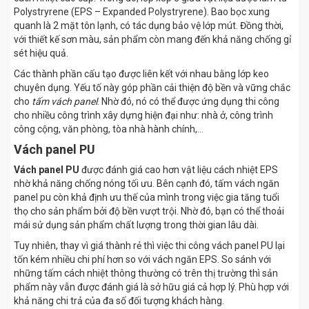
Polystryrene (EPS – Expanded Polystryrene). Bao bọc xung
quanh là 2 mặt tôn lạnh, có tác dụng bảo vệ lớp mút. Đồng thời,
với thiết kế sơn màu, sản phẩm còn mang đến khả năng chống gỉ
sét hiệu quả.
Các thành phần cấu tạo được liên kết với nhau bằng lớp keo
chuyên dụng. Yếu tố này góp phần cải thiện độ bền và vững chắc
cho
tấm vách panel
. Nhờ đó, nó có thể được ứng dụng thi công
cho nhiều công trình xây dựng hiện đại như: nhà ở, công trình
công cộng, văn phòng, tòa nhà hành chính,…
Vách panel PU
Vách panel PU
được đánh giá cao hơn vật liệu cách nhiệt EPS
nhờ khả năng chống nóng tối ưu. Bên cạnh đó, tấm vách ngăn
panel pu còn khả định ưu thế của mình trong việc gia tăng tuổi
thọ cho sản phẩm bởi độ bền vượt trội. Nhờ đó, bạn có thể thoải
mái sử dụng sản phẩm chất lượng trong thời gian lâu dài.
Tuy nhiên, thay vì giá thành rẻ thì việc thi công vách panel PU lại
tốn kém nhiều chi phí hơn so với vách ngăn EPS. So sánh với
những tấm cách nhiệt thông thường có trên thị trường thì sản
phẩm này vẫn được đánh giá là sở hữu giá cả hợp lý. Phù hợp với
khả năng chi trả của đa số đối tượng khách hàng.