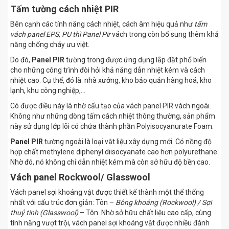
Tấm tường cách nhiệt PIR
Bên cạnh các tính năng cách nhiệt, cách âm hiệu quả như
tấm
vách panel EPS, PU thì Panel Pir
vách trong còn bổ sung thêm khả
năng chống cháy ưu việt.
Do đó,
Panel PIR
tường trong được ứng dụng lắp đặt phổ biến
cho những công trình đòi hỏi khả năng dẫn nhiệt kém và cách
nhiệt cao. Cụ thể, đó là: nhà xưởng, kho bảo quản hàng hoá, kho
lạnh, khu công nghiệp,…
Có được điều này là nhờ cấu tạo của vách panel PIR vách ngoài.
Không như những dòng tấm cách nhiệt thông thường, sản phẩm
này sử dụng lớp lõi có chứa thành phần Polyisocyanurate Foam.
Panel PIR
tường ngoài là loại vật liệu xây dựng mới. Có nồng độ
hợp chất methylene diphenyl diisocyanate cao hơn polyurethane.
Nhờ đó, nó không chỉ dẫn nhiệt kém mà còn sở hữu độ bền cao.
Vách panel Rockwool/ Glasswool
Vách panel sợi khoáng vật được thiết kế thành một thể thống
nhất với cấu trúc đơn giản: Tôn –
Bông khoáng (Rockwool) / Sợi
thuỷ tinh (Glasswool)
– Tôn. Nhờ sở hữu chất liệu cao cấp, cùng
tính năng vượt trội, vách panel sợi khoáng vật được nhiều đánh