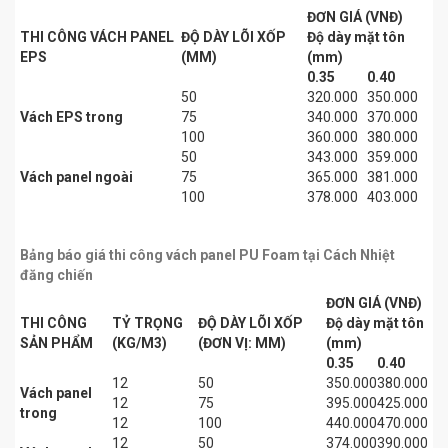
ĐƠN GIÁ (VNĐ)
THI CÔNG VÁCH PANEL
ĐỘ DÀY LÕI XỐP
Độ dày mặt tôn
EPS
(MM)
(mm)
0.35
0.40
50
320.000
350.000
Vách EPS trong
75
340.000
370.000
100
360.000
380.000
50
343.000
359.000
Vách panel ngoài
75
365.000
381.000
100
378.000
403.000
Bảng báo giá thi công vách panel PU Foam tại Cách Nhiệt
đăng chiến
ĐƠN GIÁ (VNĐ)
THI CÔNG
TỶ TRỌNG
ĐỘ DÀY LÕI XỐP
Độ dày mặt tôn
SẢN PHẨM
(KG/M3)
(ĐƠN VỊ: MM)
(mm)
0.35
0.40
12
50
350.000
380.000
Vách panel
12
75
395.000
425.000
trong
12
100
440.000
470.000
12
50
374.000
390.000