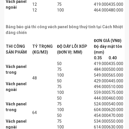
Vách panel
12
75
419.000
435.000
ngoài
12
100
464.000
480.000
Bảng báo giá thi công vách panel bông thuỷ tinh tại Cách Nhiệt
đăng chiến
ĐƠN GIÁ (VNĐ)
THI CÔNG
TỶ TRỌNG
ĐỘ DÀY LÕI XỐP
Độ dày mặt tôn
SẢN PHẨM
(KG/M3)
(ĐƠN VỊ: MM)
(mm)
0.35
0.40
50
419.000
435.000
Vách panel
75
484.000
500.000
trong
100
549.000
565.000
48
50
429.000
445.000
Vách panel
75
494.000
510.000
ngoài
100
559.000
575.000
50
444.000
460.000
Vách panel
75
524.000
540.000
trong
100
604.000
620.000
64
50
454.000
470.000
Vách panel
75
534.000
550.000
ngoài
100
614.000
630.000