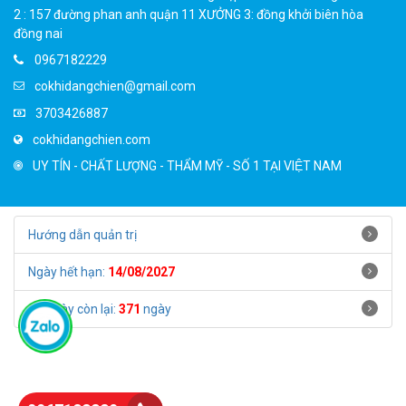
2 : 157 đường phan anh quận 11 XƯỞNG 3: đồng khởi biên hòa
đồng nai
0967182229
cokhidangchien@gmail.com
3703426887
cokhidangchien.com
UY TÍN - CHẤT LƯỢNG - THẨM MỸ - SỐ 1 TẠI VIỆT NAM
Hướng dẫn quản trị
Ngày hết hạn:
14/08/2027
Số ngày còn lại:
371
ngày