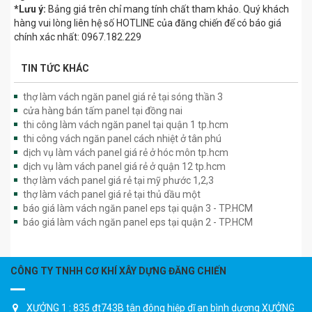
*Lưu ý:
Bảng giá trên chỉ mang tính chất tham khảo. Quý khách
hàng vui lòng liên hệ số HOTLINE của đăng chiến để có báo giá
chính xác nhất: 0967.182.229
TIN TỨC KHÁC
thợ làm vách ngăn panel giá rẻ tại sóng thần 3
cửa hàng bán tấm panel tại đồng nai
thi công làm vách ngăn panel tại quận 1 tp.hcm
thi công vách ngăn panel cách nhiệt ở tân phú
dịch vụ làm vách panel giá rẻ ở hóc môn tp.hcm
dịch vụ làm vách panel giá rẻ ở quận 12 tp.hcm
thợ làm vách panel giá rẻ tại mỹ phước 1,2,3
thợ làm vách panel giá rẻ tại thủ dầu một
báo giá làm vách ngăn panel eps tại quận 3 - TP.HCM
báo giá làm vách ngăn panel eps tại quận 2 - TP.HCM
CÔNG TY TNHH CƠ KHÍ XÂY DỰNG ĐĂNG CHIẾN
XƯỞNG 1 : 835 đt743B tân đông hiệp dĩ an bình dương XƯỞNG