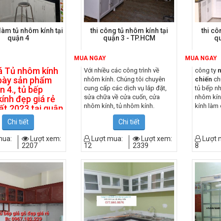
làm tủ nhôm kính tại
thi công tủ nhôm kính tại
thi cô
quận 4
quận 3 - TP.HCM
qu
MUA NGAY
MUA NGAY
á Tủ nhôm kính
Với nhiều các công trình về
công ty
bày sản phẩm
nhôm kính. Chúng tôi chuyên
chiến
chu
n 4., tủ bếp
cung cấp các dịch vụ lắp đặt,
tủ bếp n
sửa chữa về cửa cuốn, cửa
nhôm kín
ính đẹp giá rẻ
nhôm kính, tủ nhôm kính.
kính làm
ất 2023 tại quận
cửa kính 
Trải qua hàng nghìn các công
Chi tiết
Chi tiết
trình lớn nhỏ, với đội ngũ chuyên
y tnhh thiết kế
nghiệp. Chúng tôi đã cho ra đời
mua:
Lượt xem:
Lượt mua:
Lượt xem:
Lượt 
công lắp đặt
2207
12
2339
8
rất nhiều loại tủ nhôm kính đa
ính đăng
dạng về mẫu mã và kích thước
chúng tôi
theo từng yêu cầu của khách
n làm Tủ nhôm
hàng.
rưng bày sản
i quận 4., tủ
NHÔM KÍNH ĐĂNG
CHIẾN
là đơn vị hàng đầu tại
ính trưng bày,
quận 3 về cung cấp các sản
 nhôm kính,…với
phẩm về tủ nhôm kính. Với kinh
nh rẻ, thi công