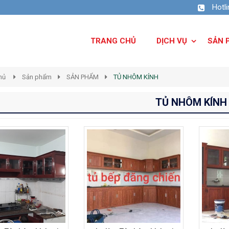
Hotl
TRANG CHỦ
DỊCH VỤ
SẢN 
hủ
Sản phẩm
SẢN PHẨM
TỦ NHÔM KÍNH
TỦ NHÔM KÍNH