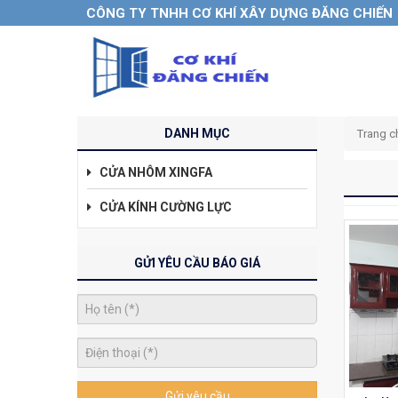
CÔNG TY TNHH CƠ KHÍ XÂY DỰNG ĐĂNG CHIẾN
DANH MỤC
Trang c
CỬA NHÔM XINGFA
CỬA KÍNH CƯỜNG LỰC
GỬI YÊU CẦU BÁO GIÁ
Gửi yêu cầu