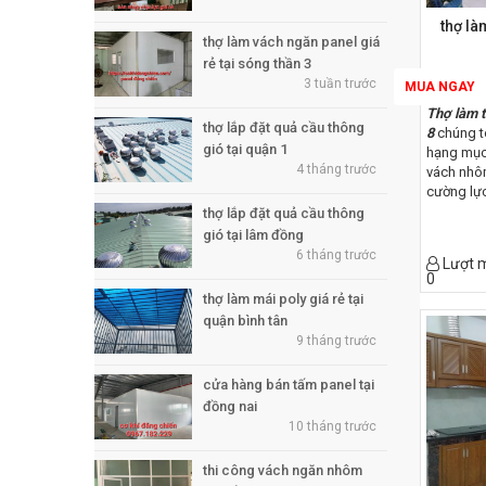
thợ là
thợ làm vách ngăn panel giá
rẻ tại sóng thần 3
3 tuần trước
MUA NGAY
Thợ làm t
thợ lắp đặt quả cầu thông
8
chúng t
gió tại quận 1
hạng mục
4 tháng trước
vách nhôm
cường lực
cửa phòn
thợ lắp đặt quả cầu thông
cửa lùa, 
gió tại lâm đồng
nhôm kệ
6 tháng trước
Lượt 
cường lực
0
lực.
thợ làm mái poly giá rẻ tại
quận bình tân
9 tháng trước
cửa hàng bán tấm panel tại
đồng nai
10 tháng trước
thi công vách ngăn nhôm