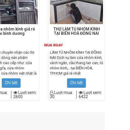
vực thi công - thiết
kế các sản phẩm từ
nhôm kính. Đến với
a nhôm kính giá rẻ
THỢ LÀM TỦ NHÔM KÍNH
chúng tôi quý khách
ại bình dương
TẠI BIÊN HOÀ ĐỒNG NAI
sẽ hoàn toàn an tâm
MUA NGAY
khi làm việc với
i chuyên nhận các thi
LÀM TỦ NHÔM KÍNH TẠI ĐỒNG
chúng tôi.
c dòng sản phẩm
NAI Dịch vụ làm cửa nhôm kính,
h cao cấp như: cửa
vách ngăn, cầu thang lan can, tủ
gfa, cửa nhôm
nhôm kính,.. tại BIÊN HÒA,
 cửa nhôm việt nhật là
TP.HCM giá rẻ nhất
òng cửa nhôm được
Chi tiết
Chi tiết
u 100% cam kết chính
g xuất sứ, với giá
mua:
Lượt xem:
Lượt mua:
Lượt xem:
nhất trên thị trường tỉnh
2600
30
6422
ng hiện nay.