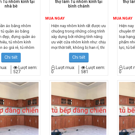
m Tủ nhôm kính tại
thợ làm Tủ nhôm kính tại
thợ là
nhà bè
bình chánh
MUA NGAY
MUA NGAY
uần áo bằng nhôm
Hiện nay nhôm kính rất được ưu
Hiện nay 
 tủ quần áo bằng
chuộng trong những công trình
chuyên th
h đẹp, đựng quần áo
xây dựng bởi những tính năng
loại hạn
hiêu, tủ nhôm kính
ưu việt cửa nhôm kính như: chịu
phẩm nhô
 áo giá rẻ, tủ nhôm
mọi thời tiết, không bị han rỉ, thi
lực, tủ b
 quần áo đẹp, tủ quần
công nhanh chóng, tính an toàn
vách ngă
Chi tiết
Chi tiết
ính cao cấp, tủ quần
cao, có độ thẩm mỹ cao đặc
năm kinh
ính cửa lùa, tủ quần
biệt giá cả cạnh tranh.
thi công 
mua:
Lượt xem:
Lượt mua:
Lượt xem:
Lượt 
ính giá rẻ, tủ quần áo
chúng tô
527
0
581
0
 giả gỗ, tủ quần áo
cho từng
h hcm, tủ quần áo
khách ” c
 tân phú hồ chí minh,
mỹ nhất ”
o nhôm kính vân gỗ, tủ
đặc biệt 
nhôm kính mẫu sơn
với nhữn
, tủ quần áo âm tường
của chúng
 kính, tủ treo quần
sẽ làm h
nhôm kính, đóng tủ
hàng. lh
hôm kính..
chiến