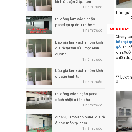
kính ở quận 2 tp.hcm
1 năm trước
báo giá 
thi công làm vách ngăn
panel tại quận 1 tp.hcm
MUA NGAY
1 năm trước
Chúng tô
bếp tại 
báo giá làm vách nhôm kính
gói
.Thi 
giá rẻ tại thủ dầu một bình
kính.Xưở
dương
chiến đượ
1 năm trước
2007 đến
trong lĩn
báo giá làm vách nhôm kính
tại quận 
ở quận bình tân
Lượt 
chiến bạ
0
1 năm trước
sản phẩm 
lượng nhấ
thi công vách ngăn panel
nhất
cách nhiệt ở tân phú
1 năm trước
dịch vụ làm vách panel giá rẻ
ở hóc môn tp.hcm
1 năm trước