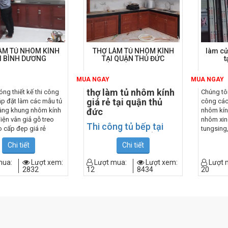
ng mại, văn phòng
 tín - chất lượng -
ÀM TỦ NHÔM KÍNH
THỢ LÀM TỦ NHÔM KÍNH
làm cử
I BÌNH DƯƠNG
TẠI QUẬN THỦ ĐỨC
t
MUA NGAY
MUA NGAY
thợ làm tủ nhôm kính
ng thiết kế thi công
Chúng tô
giá rẻ tại quận thủ
ắp đặt làm các mẫu tủ
công cá
ằng khung nhôm kính
đức
nhôm kín
điện vân giả gỗ treo
nhôm xin
Thi công tủ bếp tại
 cấp đẹp giá rẻ
tungsing,
quận thủ đức
, lắp đặt
những d
tủ bếp cao cấp tại
Chi tiết
Chi tiết
nhập khẩ
quận thủ đức với giá
hãng, đún
mua:
Lượt xem:
Lượt mua:
Lượt xem:
Lượt 
hợp lý. Địa chỉ đóng tủ
thành rẻ 
2832
12
8434
20
bếp tại tp.hcm, làm tủ
bình dươ
bếp, đóng tủ bếp quận
thủ đức uy tín và
chuyên nghiệp.
Quý Khách đang có nhu cầu
làm tủ bếp thủ đức mới và