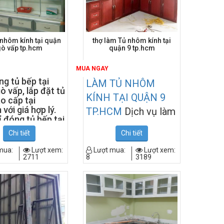
 nhôm kính tại quận
thợ làm Tủ nhôm kính tại
ò vấp tp.hcm
quận 9 tp.hcm
MUA NGAY
ng tủ bếp tại
LÀM TỦ NHÔM
ò vấp, lắp đặt tủ
KÍNH TẠI QUẬN 9
o cấp tại
với giá hợp lý.
TP.HCM
Dịch vụ làm
ỉ đóng tủ bếp tại
cửa nhôm kính, vách
ò vấp, làm tủ
Chi tiết
Chi tiết
quận gò vấp,
ngăn, cầu thang lan
ủ bếp ở gò
mua:
Lượt xem:
Lượt mua:
Lượt xem:
can, tủ nhôm kính,..
 tín và chuyên
2711
8
3189
.
tại QUẬN 9, TP.HCM
giá rẻ nhất. chúng tôi
với đội ngũ chuyên
nghiệp giàu kinh
nghiệm trong lĩnh