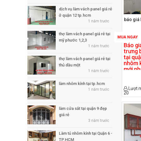
dịch vụ làm vách panel giá rẻ
ở quận 12 tp.hcm
báo giá 
1 năm trước
thợ làm vách panel giá rẻ tại
MUA NGAY
mỹ phước 1,2,3
Báo gi
1 năm trước
trưng 
tại quậ
thợ làm vách panel giá rẻ tại
nhôm k
thủ dầu một
mới nh
1 năm trước
4
Công t
làm nhôm kính tại tp.hcm
Lượt 
& thi 
1 năm trước
20
nhôm k
chiến 
chuyê
làm cửa sắt tại quận 9 đẹp
kính t
giá rẻ
phẩm tạ
3 năm trước
nhôm k
tủ bếp
Làm tủ nhôm kính tại Quận 6 -
giá thà
TP.HCM