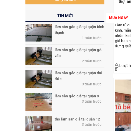
thợ là
TIN MỚI
MUA NGAY
Làm tủ q
làm sàn gác giả tại quận bình
kính, mẫu
thạnh
nhôm kín
1 tuần trước
giá bao n
đựng quần
làm sàn gác giả tại quận gò
kính đựng
vấp
áo nhôm k
2 tuần trước
áo nhôm k
Lượt 
áo nhôm k
0
nhôm kính
làm sàn gác giả tại quận thủ
nhôm kín
đức
nhôm kính
3 tuần trước
tủ quần á
quần áo 
làm sàn gác giả tại quận 9
tĩnh điện
3 tuần trước
bằng nhôm
áo bằng 
quần áo n
thợ làm sàn giả tại quận 12
3 tuần trước