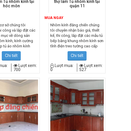
m Tủ nhôm kính tại
thợ làm Tủ nhôm kính tại
hóc môn
quận 11
MUA NGAY
cơ sở chúng tôi
Nhôm kính đăng chiến chúng
i công và lắp đặt các
tôi chuyên nhận báo giá, thiết
g mục về dòng sản
kế, thi công, lắp đặt các mẫu tủ
m kính, kính cường
bếp bằng khung nhôm kính sơn
ếp tủ áo nhôm kính
tĩnh điện treo tường cao cấp
n văn phòng…với nhiều
vân giả gỗ, kiểu dáng sản phẩm
Chi tiết
Chi tiết
 nghiệm trong lĩnh vực
độc đáo, cao cao chất lượng
và lắp đặt nhôm kính
giá tốt nhất tại quận 11 tphcm
mua:
Lượt xem:
Lượt mua:
Lượt xem:
i tin rằng sẽ mang đến
theo yêu cầu của khách hàng.
700
0
527
 sản phẩm của quý
hất lượng nhất ” thẩm
 độ an toàn nhất ” và
giá cả cạnh tranh nhất”
g ưu điểm của ưu việt
 tôi như vậy tin rằng
ài lòng mọi khách
0967.182.229
mr: đăng