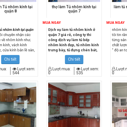
m Tủ nhôm kính tại
thợ làm Tủ nhôm kính tại
làm tủ 
quận 8
quận 7
MUA NGAY
MUA NGAY
ủ nhôm kính tại quận
Dịch vụ làm tủ nhôm kính ở
nhôm kín
ôi chuyên nhận các
quận 7 giá rẻ, công ty thi
tôi tin r
 về nhôm kính như;
công dịch vụ làm tủ bếp
từng sản
 kính, vách kính
nhôm kính đẹp, tủ nhôm kính
chất lượ
, cửa kính bản lề sàn,
trưng bày, tủ đựng chén bát,
" độ an t
g tắm, cửa nhôm kính
tủ vân gỗ đẹp…lh
giá cả cạ
Chi tiết
Chi tiết
cửa mở các loại,
tủ
0967.182.229 mr: đăng chiến
những ưu
 nhôm
, cầu thang kính
chúng tôi
mua:
Lượt xem:
Lượt mua:
Lượt xem:
Lượt 
, lan can kính cường
làm hài 
544
0
535
0