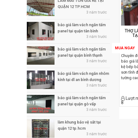
LÀM MÁI TÔN GIÁ RẺ TẠI
tâm thươ
công ty uy
QUẬN 12 TP.HCM
thẩm mỹ
3 năm trước
báo giá làm vách ngăn tấm
THỢ L
panel tại quận tân bình
TẠ
3 năm trước
MUA NGAY
báo giá làm vách ngăn tấm
panel tại quận bình thạnh
Chuyên đó
3 năm trước
báo giá l
kệ bếp b
sơn tĩnh 
báo giá làm vách ngăn nhôm
tường cao
kính tại dĩ an bình dương
3 năm trước
báo giá làm vách ngăn tấm
Lượt 
8
panel tại quận gò vấp
3 năm trước
làm khung bảo vệ sắt tại
quận 12 tp.hcm
3 năm trước