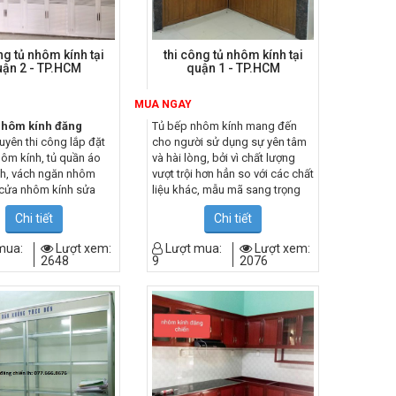
ng tủ nhôm kính tại
thi công tủ nhôm kính tại
ận 2 - TP.HCM
quận 1 - TP.HCM
MUA NGAY
nhôm kính đăng
Tủ bếp nhôm kính mang đến
yên thi công lắp đặt
cho người sử dụng sự yên tâm
hôm kính, tủ quần áo
và hài lòng, bởi vì chất lượng
h, vách ngăn nhôm
vượt trội hơn hẳn so với các chất
 cửa nhôm kính sửa
liệu khác, mẫu mã sang trọng
tại tp.hcm
tạo ra một không gian ấn tượng,
Chi tiết
Chi tiết
hiện đại cho căn bếp của nhà
bạn. Tủ bếp nhôm kính quận
mua:
Lượt xem:
Lượt mua:
Lượt xem:
1 sự lựa chọn hoàn hảo dành
2648
9
2076
cho bạn.