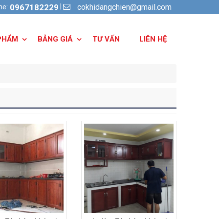
cokhidangchien@gmail.com
|
ine:
0967182229
PHẨM
BẢNG GIÁ
TƯ VẤN
LIÊN HỆ