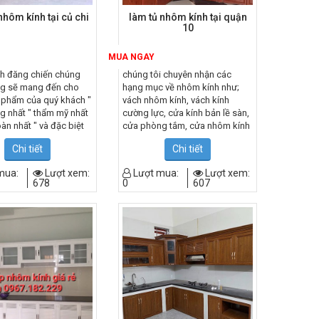
nhôm kính tại củ chi
làm tủ nhôm kính tại quận
10
MUA NGAY
h đăng chiến chúng
chúng tôi chuyên nhận các
ằng sẽ mang đến cho
hạng mục về nhôm kính như;
 phẩm của quý khách "
vách nhôm kính, vách kính
ng nhất " thẩm mỹ nhất
cường lực, cửa kính bản lề sàn,
oàn nhất " và đặc biệt
cửa phòng tắm, cửa nhôm kính
nh tranh nhất" với
cửa lùa, cửa mở các loại, tủ
Chi tiết
Chi tiết
 điểm của ưu việt của
nhôm kệ nhôm, cầu thang kính
 như vậy tin rằng sẽ
cường lực, lan can kính cường
mua:
Lượt xem:
Lượt mua:
Lượt xem:
lòng mọi khách hàng.
lực,…
678
0
607