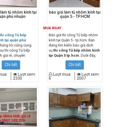
làm tủ nhôm kính tại
báo giá làm tủ nhôm kính tại
uận phú nhuận
quận 5 - TP.HCM
MUA NGAY
thi công Tủ bếp
Báo giá thi công Tủ bếp nhôm
h tại quận phú
kính tại Quận 5 - tp.hcm. Bạn
Chúng tôi cũng cung
đang tìm kiếm báo giá dịch
vụ thi công Tủ bếp
vụ
thi công Tủ bếp nhôm kính
h giá rẻ, chuyên
tại Quận 5 tp.hcm
. Dưới đây,
ại quận phú nhuận,
chúng tôi rất vui khi được thông
Chi tiết
Chi tiết
 có thêm lựa chọn nhà
tin tới bạn
Bảng báo giá thi
 công Tủ bếp nhôm kính
công Tủ bếp nhôm kính tại
mua:
Lượt xem:
Lượt mua:
Lượt xem:
cho mình.
Quận 5
cập nhập mới nhất
2330
6
2007
tháng 01 năm 2022. Bên cạnh
đó, với đội thợ thi công Tủ bếp
nhôm kính tại Quận 5. Chúng tôi
cũng cung cấp dịch vụ thi công
Tủ bếp nhôm kính giá rẻ,
chuyên nghiệp tại Quận 5, giúp
bạn có thêm lựa chọn nhà thầu
thi công Tủ bếp nhôm kính tốt
nhất cho mình.