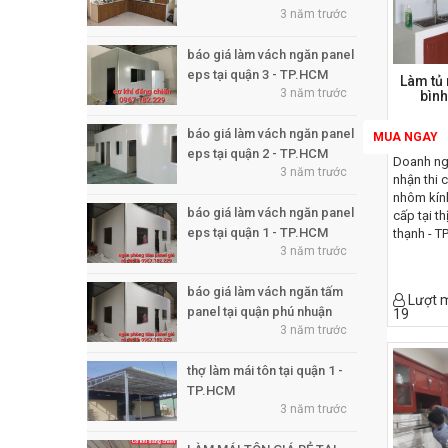
nhanh,
3 năm trước
đẹp, t
lãnh đ
báo giá làm vách ngăn panel
công v
eps tại quận 3 - TP.HCM
Làm tủ 
khách 
3 năm trước
bình
Sau đâ
khách 
báo giá làm vách ngăn panel
MUA NGAY
nhôm k
eps tại quận 2 - TP.HCM
các mẫ
Doanh ng
3 năm trước
đẹp nh
nhận thi
đang 
nhôm kín
báo giá làm vách ngăn panel
hàng ư
cấp tại t
eps tại quận 1 - TP.HCM
thạnh - T
dụng t
3 năm trước
công cửa
tỉnh lâ
khẩu chí
tungsing,
báo giá làm vách ngăn tấm
Lượt 
cửa nhôm
panel tại quận phú nhuận
19
đài loan 
3 năm trước
lực 8ly, 1
thẩm mỹ,
thợ làm mái tôn tại quận 1 -
vách ngăn
TP.HCM
ngăn văn
3 năm trước
cường lự
nhà hàng,