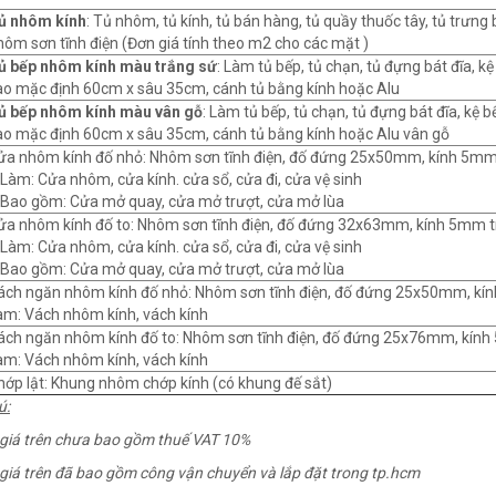
ủ nhôm kính
: Tủ nhôm, tủ kính, tủ bán hàng, tủ quầy thuốc tây, tủ trưng
hôm sơn tĩnh điện (Đơn giá tính theo m2 cho các mặt )
ủ bếp nhôm kính màu trắng sứ
: Làm tủ bếp, tủ chạn, tủ đựng bát đĩa, k
ao mặc định 60cm x sâu 35cm, cánh tủ bằng kính hoặc Alu
ủ bếp nhôm kính màu vân gỗ
: Làm tủ bếp, tủ chạn, tủ đựng bát đĩa, kệ 
ao mặc định 60cm x sâu 35cm, cánh tủ bằng kính hoặc Alu vân gỗ
ửa nhôm kính đố nhỏ: Nhôm sơn tĩnh điện, đố đứng 25x50mm, kính 5mm
 Làm: Cửa nhôm, cửa kính. cửa sổ, cửa đi, cửa vệ sinh
 Bao gồm: Cửa mở quay, cửa mở trượt, cửa mở lùa
ửa nhôm kính đố to: Nhôm sơn tĩnh điện, đố đứng 32x63mm, kính 5mm 
 Làm: Cửa nhôm, cửa kính. cửa sổ, cửa đi, cửa vệ sinh
 Bao gồm: Cửa mở quay, cửa mở trượt, cửa mở lùa
ách ngăn nhôm kính đố nhỏ: Nhôm sơn tĩnh điện, đố đứng 25x50mm, kí
àm: Vách nhôm kính, vách kính
ách ngăn nhôm kính đố to: Nhôm sơn tĩnh điện, đố đứng 25x76mm, kín
àm: Vách nhôm kính, vách kính
hớp lật: Khung nhôm chớp kính (có khung đế sắt)
ú:
giá trên chưa bao gồm thuế VAT 10%
giá trên đã bao gồm công vận chuyển và lắp đặt trong tp.hcm