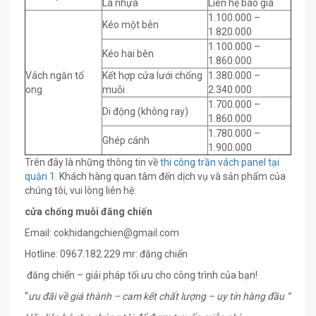
Lá nhựa
Liên hệ báo giá
1.100.000 –
Kéo một bên
1.820.000
1.100.000 –
Kéo hai bên
1.860.000
Vách ngăn tổ
Kết hợp cửa lưới chống
1.380.000 –
ong
muỗi
2.340.000
1.700.000 –
Di động (không ray)
1.860.000
1.780.000 –
Ghép cánh
1.900.000
Trên đây là những thông tin về
thi công trần vách panel tại
quận 1
. Khách hàng quan tâm đến dịch vụ và sản phẩm của
chúng tôi, vui lòng liên hệ:
cửa chống muỗi đăng chiến
Email:
cokhidangchien@gmail.com
Hotline: 0967.182.229 mr: đăng chiến
đăng chiến – giải pháp tối ưu cho công trình của bạn!
“
ưu đãi về giá thành – cam kết chất lượng – uy tín hàng đầu “