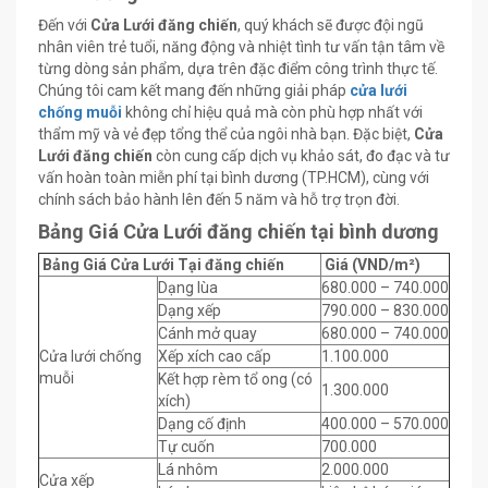
Đến với
Cửa Lưới đăng chiến
, quý khách sẽ được đội ngũ
nhân viên trẻ tuổi, năng động và nhiệt tình tư vấn tận tâm về
từng dòng sản phẩm, dựa trên đặc điểm công trình thực tế.
Chúng tôi cam kết mang đến những giải pháp
cửa lưới
chống muỗi
không chỉ hiệu quả mà còn phù hợp nhất với
thẩm mỹ và vẻ đẹp tổng thể của ngôi nhà bạn. Đặc biệt,
Cửa
Lưới đăng chiến
còn cung cấp dịch vụ khảo sát, đo đạc và tư
vấn hoàn toàn miễn phí tại bình dương (TP.HCM), cùng với
chính sách bảo hành lên đến 5 năm và hỗ trợ trọn đời.
Bảng Giá Cửa Lưới đăng chiến tại bình dương
Bảng Giá Cửa Lưới Tại đăng chiến
Giá (VND/m²)
Dạng lùa
680.000 – 740.000
Dạng xếp
790.000 – 830.000
Cánh mở quay
680.000 – 740.000
Cửa lưới chống
Xếp xích cao cấp
1.100.000
muỗi
Kết hợp rèm tổ ong (có
1.300.000
xích)
Dạng cố định
400.000 – 570.000
Tự cuốn
700.000
Lá nhôm
2.000.000
Cửa xếp