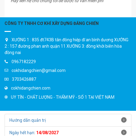
Hãy liên hệ cho chúng tôi để được tư vấn miễn phí
CÔNG TY TNHH CƠ KHÍ XÂY DỰNG ĐĂNG CHIẾN
XƯỞNG 1 : 835 đt743B tân đông hiệp dĩ an bình dương XƯỞNG
2 : 157 đường phan anh quận 11 XƯỞNG 3: đồng khởi biên hòa
đồng nai
0967182229
cokhidangchien@gmail.com
3703426887
cokhidangchien.com
UY TÍN - CHẤT LƯỢNG - THẨM MỸ - SỐ 1 TẠI VIỆT NAM
Hướng dẫn quản trị
Ngày hết hạn:
14/08/2027