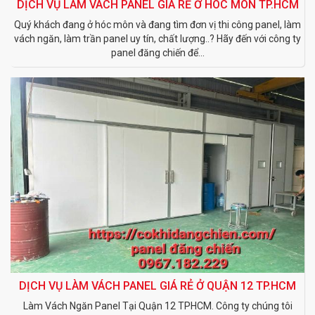
DỊCH VỤ LÀM VÁCH PANEL GIÁ RẺ Ở HÓC MÔN TP.HCM
Quý khách đang ở hóc môn và đang tìm đơn vị thi công panel, làm
vách ngăn, làm trần panel uy tín, chất lượng..? Hãy đến với công ty
panel đăng chiến để...
DỊCH VỤ LÀM VÁCH PANEL GIÁ RẺ Ở QUẬN 12 TP.HCM
Làm Vách Ngăn Panel Tại Quận 12 TPHCM. Công ty chúng tôi