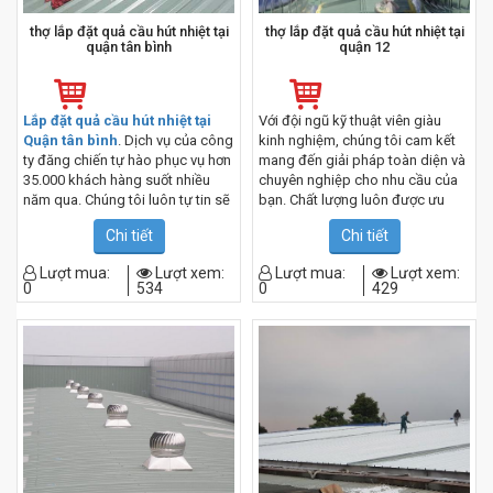
thợ lắp đặt quả cầu hút nhiệt tại
thợ lắp đặt quả cầu hút nhiệt tại
quận tân bình
quận 12
Lắp đặt quả cầu hút nhiệt tại
Với đội ngũ kỹ thuật viên giàu
Quận tân bình
. Dịch vụ của công
kinh nghiệm, chúng tôi cam kết
ty đăng chiến tự hào phục vụ hơn
mang đến giải pháp toàn diện và
35.000 khách hàng suốt nhiều
chuyên nghiệp cho nhu cầu của
năm qua. Chúng tôi luôn tự tin sẽ
bạn. Chất lượng luôn được ưu
làm hài lòng quý khách với chất
tiên hàng đầu và chúng tôi sử
Chi tiết
Chi tiết
lượng dịch vụ đảm bảo với mức
dụng vật liệu và thiết bị tốt nhất
giá hợp lý nhất thị trường. Liên hệ
để đảm bảo hiệu suất và bền bỉ
Lượt mua:
Lượt xem:
Lượt mua:
Lượt xem:
ngay 0967.182.229
cho hệ thống.
0
534
0
429
Đến với chúng tôi, bạn sẽ nhận
được dịch vụ hỗ trợ sau bán hàng
tuyệt vời, đảm bảo sự an tâm và
hài lòng. Hãy liên hệ qua
hotline
0967.182.229
để được tư
vấn và hỗ trợ ngay hôm nay.