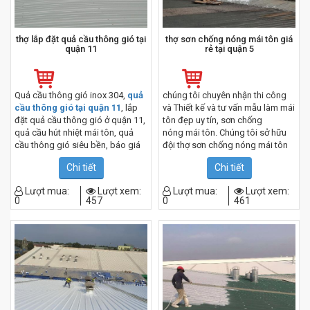
thợ lắp đặt quả cầu thông gió tại
thợ sơn chống nóng mái tôn giá
quận 11
rẻ tại quận 5
Quả cầu thông gió inox 304,
quả
chúng tôi chuyên nhận thi công
cầu thông gió tại quận 11
, lắp
và Thiết kế và tư vấn mẫu làm mái
đặt quả cầu thông gió ở quận 11,
tôn đẹp uy tín, sơn chống
quả cầu hút nhiệt mái tôn, quả
nóng mái tôn. Chúng tôi sở hữu
cầu thông gió siêu bền, báo giá
đội thợ sơn chống nóng mái tôn
quả cầu thông gió inox 304, quả
tay nghề cao, thi công sơn chống
Chi tiết
Chi tiết
cầu hút gió inox 304 giá rẻ, Cầu
rỉ mái tôn rất tỉ mỉ. Luôn đáp ứng
Thông Gió Inox
được mọi yêu cầu của khách
Lượt mua:
Lượt xem:
Lượt mua:
Lượt xem:
hàng đưa ra, được khách hàng
0
457
0
461
hài lòng và tin tưởng