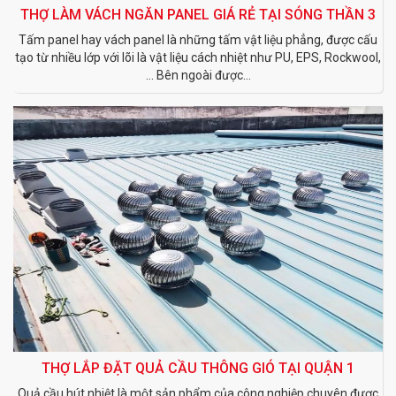
THỢ LÀM VÁCH NGĂN PANEL GIÁ RẺ TẠI SÓNG THẦN 3
Tấm panel hay vách panel là những tấm vật liệu phẳng, được cấu
tạo từ nhiều lớp với lõi là vật liệu cách nhiệt như PU, EPS, Rockwool,
… Bên ngoài được...
THỢ LẮP ĐẶT QUẢ CẦU THÔNG GIÓ TẠI QUẬN 1
Quả cầu hút nhiệt là một sản phẩm của công nghiệp chuyên được