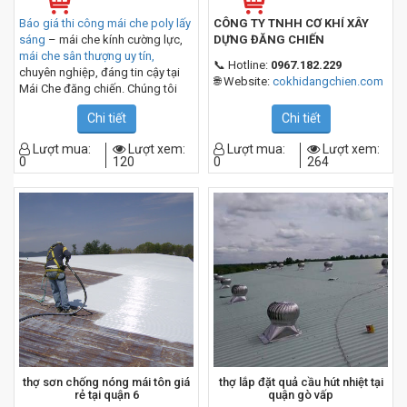
Báo giá thi công mái che poly lấy
CÔNG TY TNHH CƠ KHÍ XÂY
sáng
– mái che kính cường lực,
DỰNG ĐĂNG CHIẾN
mái che sân thượng uy tín,
📞 Hotline:
0967.182.229
chuyên nghiệp, đáng tin cậy tại
🌐 Website:
cokhidangchien.com
Mái Che đăng chiến. Chúng tôi
chuyên thi công mái che lấy sáng
Chi tiết
Chi tiết
chất lượng với đội ngũ thợ lành
nghề, nhiều kinh nghiệm, đảm
Lượt mua:
Lượt xem:
Lượt mua:
Lượt xem:
bảo mang đến sự hài lòng cho
0
120
0
264
tất cả các khách hàng
thợ sơn chống nóng mái tôn giá
thợ lắp đặt quả cầu hút nhiệt tại
rẻ tại quận 6
quận gò vấp