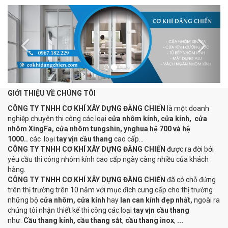
Previous
Next
GIỚI THIỆU VỀ CHÚNG TÔI
CÔNG TY TNHH CƠ KHÍ XÂY DỰNG ĐĂNG CHIẾN
là một doanh
nghiệp chuyên thi công các loại
cửa nhôm kính, cửa kính, cửa
nhôm XingFa, cửa nhôm tungshin, ynghua hệ 700 và hệ
1000..
các loại
tay vịn cầu thang
cao cấp...
CÔNG TY TNHH CƠ KHÍ XÂY DỰNG ĐĂNG CHIẾN
được ra đời bởi
yêu cầu thi công nhôm kính cao cấp ngày càng nhiều của khách
hàng.
CÔNG TY TNHH CƠ KHÍ XÂY DỰNG ĐĂNG CHIẾN
đã có chỗ đứng
trên thị trường trên 10 năm với mục đích cung cấp cho thị trường
những bộ
cửa nhôm, cửa kính
hay
lan can kính đẹp nhất,
ngoài ra
chúng tôi nhận thiết kế thi công các loại
tay vịn cầu thang
như:
Cầu thang kính, cầu thang sắt
,
cầu thang inox
,
...