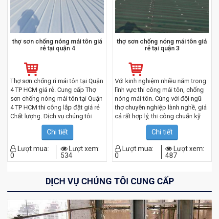
thợ sơn chống nóng mái tôn giá
thợ sơn chống nóng mái tôn giá
rẻ tại quận 4
rẻ tại quận 3
Thợ sơn chống rỉ mái tôn tại Quận
Với kinh nghiệm nhiều năm trong
4 TP HCM giá rẻ. Cung cấp Thợ
lĩnh vực thi công mái tôn, chống
sơn chống nóng mái tôn tại Quận
nóng mái tôn. Cùng với đội ngũ
4 TP HCM thi công lắp đặt giá rẻ
thợ chuyên nghiệp lành nghề, giá
Chất lượng. Dịch vụ chúng tôi
cả rất hợp lý, thi công chuẩn kỹ
cung cấp dịch vụ làm mái tôn
thuật, nhanh gọn. Chúng tôi cam
Chi tiết
Chi tiết
chất lượng_uy tín. Nhận thi công
kết sẽ làm hài lòng quý khách
lắp đặt mái tôn theo – yêu cầu.
hàng khi sử dụng dịch vụ của
Lượt mua:
Lượt xem:
Lượt mua:
Lượt xem:
Lợp mái tôn đẹp. Đội Thợ làm mái
chúng tôi.
0
534
0
487
tôn rất giỏi, làm việc tỉ mỉ, phục vụ
khách hàng – chu đáo.
DỊCH VỤ CHÚNG TÔI CUNG CẤP