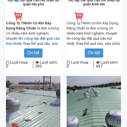
thợ lắp đặt quả cầu hút nhiệt tại
thợ lắp đặt quả cầu hút nhiệt tại
quận tân phú
quận bình tân
Công Ty TNHH Cơ Khí Xây
Công Ty TNHH Cơ Khí Xây Dựng
Dựng Đăng Chiến
là đơn vị từng
Đăng Chiến là đơn vị từng có
có nhiều năm kinh nghiệm,
nhiều năm kinh nghiệm, chuyên
chuyên
thi công lắp đặt quả cầu
thi công lắp đặt quả cầu hút
hút nhiệt,
thay thế quả cầu, sửa
nhiệt, thay thế quả cầu, sửa chữa
chữa quả cầu , cho hàng nghìn
quả cầu , cho hàng nghìn khách
Chi tiết
Chi tiết
khách hàng mỗi năm, tại khu vực
hàng mỗi năm, tại khu vực Quận
Quận Tân phú TP HCM.
Bình Tân TP HCM.
Lượt mua:
Lượt xem:
Lượt mua:
Lượt xem:
0
395
0
497