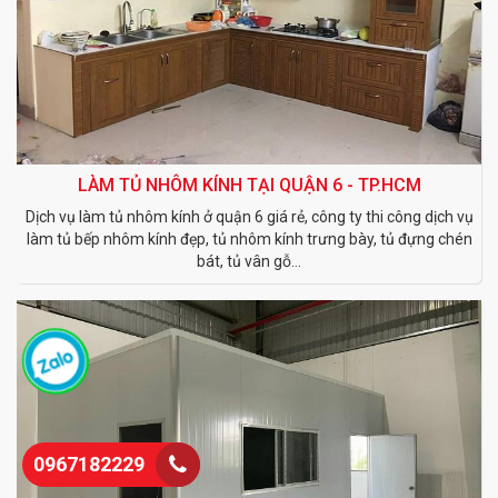
LÀM TỦ NHÔM KÍNH TẠI QUẬN 6 - TP.HCM
Dịch vụ làm tủ nhôm kính ở quận 6 giá rẻ, công ty thi công dịch vụ
làm tủ bếp nhôm kính đẹp, tủ nhôm kính trưng bày, tủ đựng chén
bát, tủ vân gỗ...
0967182229