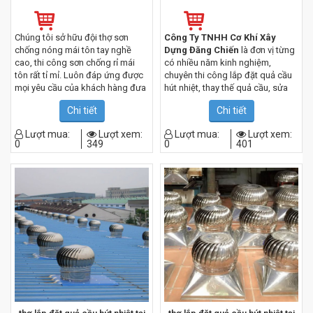
Chúng tôi sở hữu đội thợ sơn
Công Ty TNHH Cơ Khí Xây
chống nóng mái tôn tay nghề
Dựng Đăng Chiến
là đơn vị từng
cao, thi công sơn chống rỉ mái
có nhiều năm kinh nghiệm,
tôn rất tỉ mỉ. Luôn đáp ứng được
chuyên thi công lắp đặt quả cầu
mọi yêu cầu của khách hàng đưa
hút nhiệt, thay thế quả cầu, sửa
ra, được khách hàng hài lòng và
chữa quả cầu , cho hàng nghìn
Chi tiết
Chi tiết
tin tưởng lh
0967.182.229
khách hàng mỗi năm, tại khu vực
Quận gò vấp TP HCM
Lượt mua:
Lượt xem:
Lượt mua:
Lượt xem:
0967.182.229
0
349
0
401