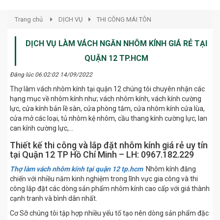
Trang chủ
DỊCH VỤ
THI CÔNG MÁI TÔN
DỊCH VỤ LÀM VÁCH NGĂN NHÔM KÍNH GIÁ RẺ TẠI
QUẬN 12 TP.HCM
Đăng lúc 06:02:02 14/09/2022
Thợ làm vách nhôm kính tại quận 12 chúng tôi chuyên nhận các
hạng mục về nhôm kính như; vách nhôm kính, vách kính cường
lực, cửa kính bản lề sàn, cửa phòng tắm, cửa nhôm kính cửa lùa,
cửa mở các loại, tủ nhôm kệ nhôm, cầu thang kính cường lực, lan
can kính cường lực,...
Thiết kế thi công và lắp đặt nhôm kính giá rẻ uy tín
tại Quận 12 TP Hồ Chí Minh – LH: 0967.182.229
Thợ làm vách nhôm kính tại quận 12 tp.hcm
Nhôm kính đăng
chiến với nhiều năm kinh nghiệm trong lĩnh vực gia công và thi
công lắp đặt các dòng sản phẩm nhôm kính cao cấp với giá thành
cạnh tranh và bình dân nhất.
Cơ Sỡ chúng tôi tập hợp nhiều yếu tố tạo nên dòng sản phẩm đặc