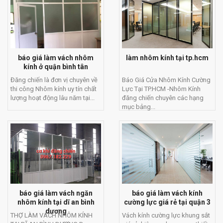
báo giá làm vách nhôm
làm nhôm kính tại tp.hcm
kính ở quận bình tân
Đăng chiến là đơn vị chuyên về
Báo Giá Cửa Nhôm Kính Cường
thi công Nhôm kính uy tín chất
Lực Tại TP.HCM -Nhôm Kính
lượng hoạt động lâu năm tại...
đăng chiến chuyên các hạng
mục bảng...
báo giá làm vách ngăn
báo giá làm vách kính
nhôm kính tại dĩ an bình
cường lực giá rẻ tại quận 3
dương
THỢ LÀM VÁCH NHÔM KÍNH
Vách kính cường lực khung sắt