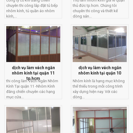
công ty cơ khí đăng chiến
Thợ làm nhôm kính giá rẻ quận
chuyên thi công lắp đặt tủ bếp
thủ đức tp.hcm. Chúng tôi
nhôm kính, tủ quần áo nhôm
chuyên thi công và thiết kế
kính,...
dòng sản...
dịch vụ làm vách ngăn
dịch vụ làm vách ngăn
nhôm kính tại quận 11
nhôm kính tại quận 10
tp.hcm
thi công làm Vách Ngăn Nhôm
Nhôm kính là hạng mục không
Kính Tại quận 11 -Nhôm Kính
thể thiếu trong mỗi công trình
đăng chiến chuyên các hạng
xây dựng hiện nay. Với các
mục cửa...
dòng...