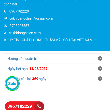
đồng nai
0967182229
cokhidangchien@gmail.com
3703426887
cokhidangchien.com
UY TÍN - CHẤT LƯỢNG - THẨM MỸ - SỐ 1 TẠI VIỆT NAM
Hướng dẫn quản trị
Ngày hết hạn:
14/08/2027
Số ngày còn lại:
369
ngày
0967182229