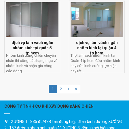
dịch vụ làm vách ngăn
dịch vụ làm vách ngăn
nhôm kính tại quận 5
nhôm kính tại quận 4
tp.hcm
tp.hcm
Nhôm kính đăng chiến chuyên
Thợ làm vách nhôm kính tại
nhận thi công các hạng mục về
Quận 4 tp.hcm Cửa nhôm kính
nhôm kính và nhận gia công
hay cửa kính cường lực hiện
các dòng...
nay rất...
1
2
CÔNG TY TNHH CƠ KHÍ XÂY DỰNG ĐĂNG CHIẾN
XƯỞNG 1 : 835 đt743B tân đông hiệp dĩ an bình dương XƯỞNG
2 : 157 đường phan anh quận 11 XƯỞNG 3: đồng khởi biên hòa