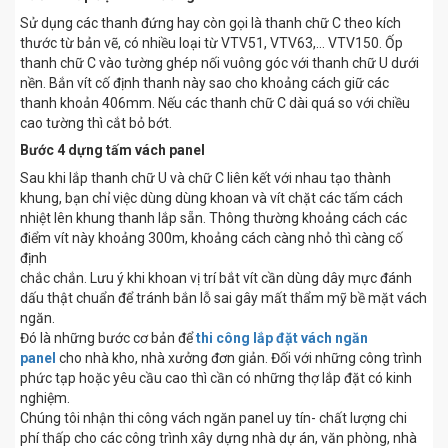
Sử dụng các thanh đứng hay còn gọi là thanh chữ C theo kích
thước từ bản vẽ, có nhiều loại từ VTV51, VTV63,… VTV150. Ốp
thanh chữ C vào tường ghép nối vuông góc với thanh chữ U dưới
nền. Bắn vít cố định thanh này sao cho khoảng cách giữ các
thanh khoản 406mm. Nếu các thanh chữ C dài quá so với chiều
cao tường thì cắt bỏ bớt.
Bước 4 dựng tấm vách panel
Sau khi lắp thanh chữ U và chữ C liên kết với nhau tạo thành
khung, bạn chỉ việc dùng dùng khoan và vít chặt các tấm cách
nhiệt lên khung thanh lắp sẵn. Thông thường khoảng cách các
điểm vít này khoảng 300m, khoảng cách càng nhỏ thì càng cố
định
chắc chắn. Lưu ý khi khoan vị trí bắt vít cần dùng dây mực đánh
dấu thật chuẩn để tránh bắn lỗ sai gây mất thẩm mỹ bề mặt vách
ngăn.
Đó là những bước cơ bản để
thi công lắp đặt vách ngăn
panel
cho nhà kho, nhà xưởng đơn giản. Đối với những công trình
phức tạp hoặc yêu cầu cao thì cần có những thợ lắp đặt có kinh
nghiệm.
Chúng tôi nhận thi công vách ngăn panel uy tín- chất lượng chi
phí thấp cho các công trình xây dựng nhà dự án, văn phòng, nhà