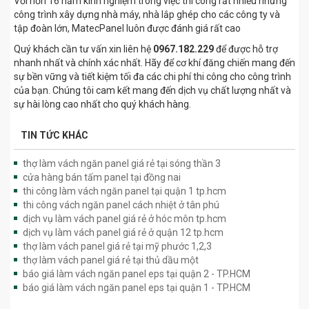
Với hơn 16 năm kinh nghiệm trong việc thi công rất nhiều những
công trình xây dựng nhà máy, nhà lắp ghép cho các công ty và
tập đoàn lớn, MatecPanel luôn được đánh giá rất cao
Quý khách cần tư vấn xin liên hệ
0967.182.229
để được hỗ trợ
nhanh nhất và chính xác nhất. Hãy để cơ khí đăng chiến mang đến
sự bền vững và tiết kiệm tối đa các chi phí thi công cho công trình
của bạn. Chúng tôi cam kết mang đến dịch vụ chất lượng nhất và
sự hài lòng cao nhất cho quý khách hàng.
TIN TỨC KHÁC
thợ làm vách ngăn panel giá rẻ tại sóng thần 3
cửa hàng bán tấm panel tại đồng nai
thi công làm vách ngăn panel tại quận 1 tp.hcm
thi công vách ngăn panel cách nhiệt ở tân phú
dịch vụ làm vách panel giá rẻ ở hóc môn tp.hcm
dịch vụ làm vách panel giá rẻ ở quận 12 tp.hcm
thợ làm vách panel giá rẻ tại mỹ phước 1,2,3
thợ làm vách panel giá rẻ tại thủ dầu một
báo giá làm vách ngăn panel eps tại quận 2 - TP.HCM
báo giá làm vách ngăn panel eps tại quận 1 - TP.HCM