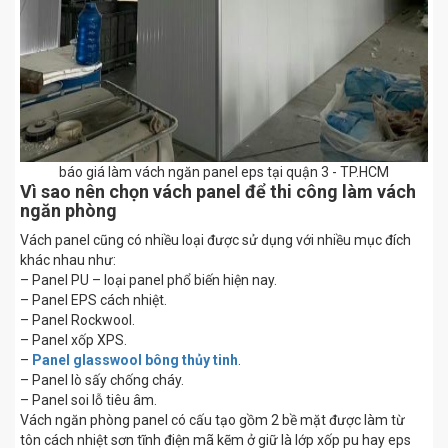
báo giá làm vách ngăn panel eps tại quận 3 - TP.HCM
Vì sao nên chọn vách panel để thi công làm vách
ngăn phòng
Vách panel cũng có nhiều loại được sử dụng với nhiều mục đích
khác nhau như:
– Panel PU – loại panel phổ biến hiện nay.
– Panel EPS cách nhiệt.
– Panel Rockwool.
– Panel xốp XPS.
–
Panel glasswool bông thủy tinh
.
– Panel lò sấy chống cháy.
– Panel soi lỗ tiêu âm.
Vách ngăn phòng panel có cấu tạo gồm 2 bề mặt được làm từ
tôn cách nhiệt sơn tĩnh điện mã kẽm ở giữ là lớp xốp pu hay eps