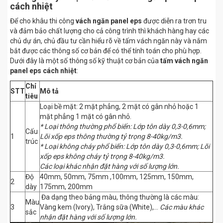
cách nhiệt
Để cho khâu thi công
vách ngăn panel eps
được diễn ra trơn tru
và đảm bảo chất lượng cho cả công trình thì khách hàng hay các
chủ dự án, chủ đầu tư cần hiểu rõ về tấm vách ngăn này và nắm
bắt được các thông số cơ bản để có thể tính toán cho phù hợp.
Dưới đây là một số thông số kỹ thuật cơ bản của
tấm vách ngăn
panel eps cách nhiệt
:
Chỉ
STT
Mô tả
tiêu
Loại bề mặt: 2 mặt phẳng, 2 mặt có gân nhỏ hoặc 1
mặt phẳng 1 mặt có gân nhỏ.
* Loại thông thường phổ biến: Lớp tôn dày 0,3-0,6mm;
Cấu
1
Lõi xốp eps thông thường tỷ trọng 8-40kg/m3.
trúc
* Loại không cháy phổ biến: Lớp tôn dày 0,3-0,6mm; Lõi
xốp eps không cháy tỷ trọng 8-40kg/m3.
Các loại khác nhận đặt hàng với số lượng lớn.
Độ
40mm, 50mm, 75mm ,100mm, 125mm, 150mm,
2
dày
175mm, 200mm
Đa dạng theo bảng màu, thông thường là các màu:
Màu
3
Vàng kem (Ivory), Trắng sữa (White),...
Các màu khác
sắc
nhận đặt hàng với số lượng lớn.