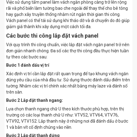
Việc sử dụng tấm panel làm vách ngăn phòng càng trở lên rộng
rãi và phổ biến làm tường bao che ngoài để thay thế cho bê tông
hay gạch xây truyền thống nhằm rút ngắn thời gian thi công.
Vách panel có thể tái sử dụng khi tháo dỡ và di chuyển do đó giúp
giảm giá thành khi xây dựng một cách tối đa.
Các bước thi công lắp đặt vách panel
Với quy trình thi công chuẩn, việc lắp đặt vách ngăn panel trở nên
đơn giản nhanh chóng. Đa số các thợ thi công đều thực hiện tuần
tự theo các bước sau:
Bước 1 đánh dấu vị trí
Xác định vị trí cần lắp đặt rất quan trọng để tạo khung vách ngăn
đúng yêu cầu của nhà đầu tư. Sử dụng thước đánh dấu điểm trên
tường. Nhắm các vị trí chính xác nhất bằng máy laze và đánh số
trên sàn.
Bước 2 Lắp đặt thanh ngang:
Lựa chọn thanh ngang chữ U theo kích thước phù hợp, trên thị
trường có các loại thanh chữ U như: VTV52, VTV64, VTV76,
VTV92, VTV152. Lắp thanh này ở những nơi đã đánh dấu ở bước
1 và bắn vít cố định chúng vào nền.
Bước 3 Lắp đặt thanh đứng