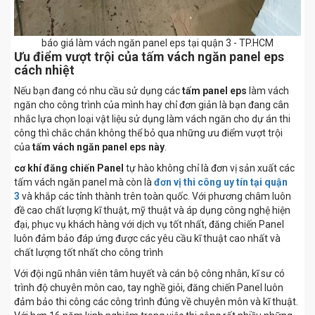
báo giá làm vách ngăn panel eps tại quận 3 - TP.HCM
Ưu điểm vượt trội của tấm vách ngăn panel eps
cách nhiệt
Nếu bạn đang có nhu cầu sử dụng các
tấm panel eps
làm vách
ngăn cho công trình của mình hay chỉ đơn giản là bạn đang cân
nhắc lựa chọn loại vật liệu sử dụng làm vách ngăn cho dự án thi
công thì chắc chắn không thể bỏ qua những ưu điểm vượt trội
của
tấm vách ngăn panel eps này
.
cơ khí đăng chiến Panel
tự hào không chỉ là đơn vị sản xuất các
tấm vách ngăn panel mà còn là
đơn vị thi công uy tín tại quận
3
và khắp các tỉnh thành trên toàn quốc. Với phương châm luôn
đề cao chất lượng kĩ thuật, mỹ thuật và áp dụng công nghệ hiện
đại, phục vụ khách hàng với dịch vụ tốt nhất, đăng chiến Panel
luôn đảm bảo đáp ứng được các yêu cầu kĩ thuật cao nhất và
chất lượng tốt nhất cho công trình
Với đội ngũ nhân viên tâm huyết và cán bộ công nhân, kĩ sư có
trình độ chuyên môn cao, tay nghề giỏi, đăng chiến Panel luôn
đảm bảo thi công các công trình đúng về chuyên môn và kĩ thuật.