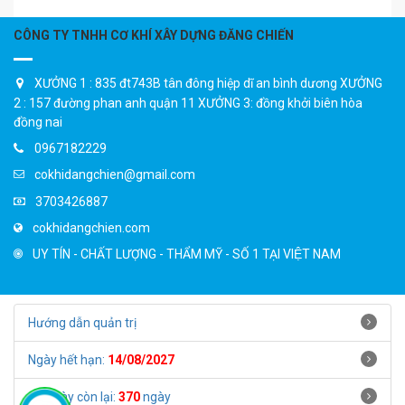
CÔNG TY TNHH CƠ KHÍ XÂY DỰNG ĐĂNG CHIẾN
XƯỞNG 1 : 835 đt743B tân đông hiệp dĩ an bình dương XƯỞNG
2 : 157 đường phan anh quận 11 XƯỞNG 3: đồng khởi biên hòa
đồng nai
0967182229
cokhidangchien@gmail.com
3703426887
cokhidangchien.com
UY TÍN - CHẤT LƯỢNG - THẨM MỸ - SỐ 1 TẠI VIỆT NAM
Hướng dẫn quản trị
Ngày hết hạn:
14/08/2027
Số ngày còn lại:
370
ngày