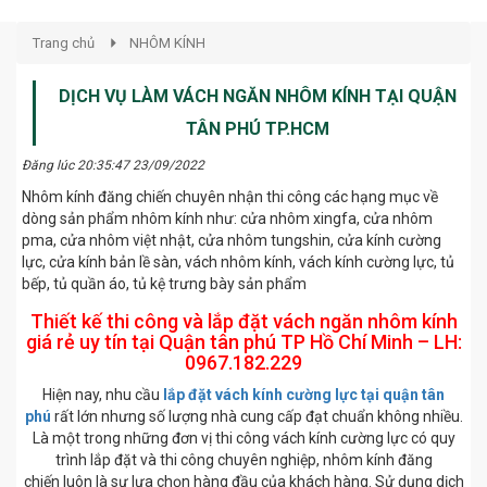
Trang chủ
NHÔM KÍNH
DỊCH VỤ LÀM VÁCH NGĂN NHÔM KÍNH TẠI QUẬN
TÂN PHÚ TP.HCM
Đăng lúc 20:35:47 23/09/2022
Nhôm kính đăng chiến chuyên nhận thi công các hạng mục về
dòng sản phẩm nhôm kính như: cửa nhôm xingfa, cửa nhôm
pma, cửa nhôm việt nhật, cửa nhôm tungshin, cửa kính cường
lực, cửa kính bản lề sàn, vách nhôm kính, vách kính cường lực, tủ
bếp, tủ quần áo, tủ kệ trưng bày sản phẩm
Thiết kế thi công và lắp đặt vách ngăn nhôm kính
giá rẻ uy tín tại Quận tân phú TP Hồ Chí Minh – LH:
0967.182.229
Hiện nay, nhu cầu
lắp đặt vách kính cường lực tại quận tân
phú
rất lớn nhưng số lượng nhà cung cấp đạt chuẩn không nhiều.
Là một trong những đơn vị thi công vách kính cường lực có quy
trình lắp đặt và thi công chuyên nghiệp, nhôm kính đăng
chiến luôn là sự lựa chọn hàng đầu của khách hàng. Sử dụng dịch