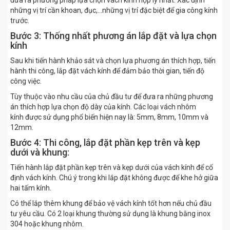
đưa ra phương pháp lựa chọn vách kính hợp lý nhất. Xác định
những vị trí cần khoan, đục,…những vị trí đặc biệt để gia công kính
trước.
Bước 3: Thống nhất phương án lắp đặt và lựa chọn
kính
Sau khi tiến hành khảo sát và chọn lựa phương án thích hợp, tiến
hành thi công, lắp đặt vách kính để đảm bảo thời gian, tiến độ
công việc.
Tùy thuộc vào nhu cầu của chủ đầu tư để đưa ra những phương
án thích hợp lựa chọn độ dày của kính. Các loại vách nhôm
kính được sử dụng phổ biến hiện nay là: 5mm, 8mm, 10mm và
12mm.
Bước 4: Thi công, lắp đặt phần kẹp trên và kẹp
dưới và khung:
Tiến hành lắp đặt phần kẹp trên và kẹp dưới của vách kính để cố
định vách kính. Chú ý trong khi lắp đặt không được để khe hở giữa
hai tấm kính.
Có thể lắp thêm khung để bảo vệ vách kính tốt hơn nếu chủ đầu
tư yêu cầu. Có 2 loại khung thường sử dụng là khung bằng inox
304 hoặc khung nhôm.