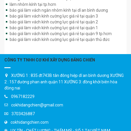
làm nhôm kính tại tp.hcm
báo giá làm vách ngăn nhôm kính tại dĩ an bình dương
báo giá làm vách kính cường lực giá rẻ tại quận 3
báo giá làm vách kính cường lực giá rẻ tại quận 2
báo giá làm vách kính cường lực giá rẻ tại quận 1
báo giá làm vách kính cường lực giá rẻ tại quận 9 tp.hcm
báo giá làm vách kính cường lực giá rẻ tại quận thủ đức
CÔNG TY TNHH CƠ KHÍ XÂY DỰNG ĐĂNG CHIẾN
XƯỞNG 1 : 835 đt743B tân đông hiệp dĩ an bình dương XƯỞNG
2 : 157 đường phan anh quận 11 XƯỞNG 3: đồng khởi biên hòa
đồng nai
0967182229
cokhidangchien@gmail.com
3703426887
cokhidangchien.com
UY TÍN - CHẤT LƯỢNG - THẨM MỸ - SỐ 1 TẠI VIỆT NAM