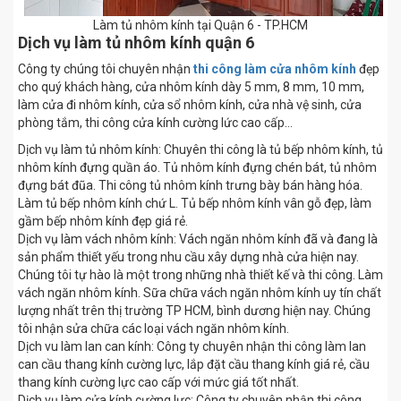
Làm tủ nhôm kính tại Quận 6 - TP.HCM
Dịch vụ làm
tủ nhôm kính quận 6
Công ty chúng tôi chuyên nhận
thi công làm cửa nhôm kính
đẹp
cho quý khách hàng, cửa nhôm kính dày 5 mm, 8 mm, 10 mm,
làm cửa đi nhôm kính, cửa sổ nhôm kính, cửa nhà vệ sinh, cửa
phòng tắm, thi công cửa kính cường lức cao cấp…
Dịch vụ làm tủ nhôm kính: Chuyên thi công là tủ bếp nhôm kính, tủ
nhôm kính đựng quần áo. Tủ nhôm kính đựng chén bát, tủ nhôm
đựng bát đũa. Thi công tủ nhôm kính trưng bày bán hàng hóa.
Làm tủ bếp nhôm kính chứ L. Tủ bếp nhôm kính vân gỗ đẹp, làm
gầm bếp nhôm kính đẹp giá rẻ.
Dịch vụ làm vách nhôm kính: Vách ngăn nhôm kính đã và đang là
sản phẩm thiết yếu trong nhu cầu xây dựng nhà cửa hiện nay.
Chúng tôi tự hào là một trong những nhà thiết kế và thi công. Làm
vách ngăn nhôm kính. Sữa chữa vách ngăn nhôm kính uy tín chất
lượng nhất trên thị trường TP HCM, bình dương hiện nay. Chúng
tôi nhận sửa chữa các loại vách ngăn nhôm kính.
Dịch vu làm lan can kính: Công ty chuyên nhận thi công làm lan
can cầu thang kính cường lực, lắp đặt cầu thang kính giá rẻ, cầu
thang kính cường lực cao cấp với mức giá tốt nhất.
Dịch vụ làm cửa kính cường lực: Công ty chuyên nhận thi công