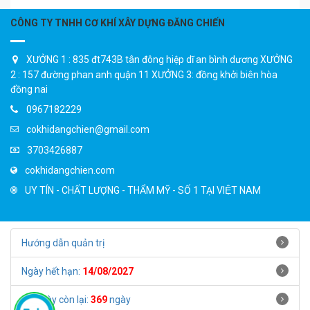
CÔNG TY TNHH CƠ KHÍ XÂY DỰNG ĐĂNG CHIẾN
XƯỞNG 1 : 835 đt743B tân đông hiệp dĩ an bình dương XƯỞNG
2 : 157 đường phan anh quận 11 XƯỞNG 3: đồng khởi biên hòa
đồng nai
0967182229
cokhidangchien@gmail.com
3703426887
cokhidangchien.com
UY TÍN - CHẤT LƯỢNG - THẨM MỸ - SỐ 1 TẠI VIỆT NAM
Hướng dẫn quản trị
Ngày hết hạn:
14/08/2027
Số ngày còn lại:
369
ngày