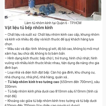
Làm tủ nhôm kính tại Quận 6 - TP.HCM
Vật liệu tủ bếp nhôm kính
– Chất liệu và xuất xứ: Chất liệu nhôm kính cao cấp, khung nhôm
và kính với nhiều độ dày và kích thước để quý khách hàng lựa
chọn.
– Màu sắc và đặc tính: không gỉ sét, độ bề cao, không bị mối mọt
xâm hại, lau chùi dễ, không lo bị bám bẩn.
– Hình dạng kích thước: bếp chữ L trẻ trung, hình chử nhật, hình
vuông với nhiều kích thước khác nhau, tiện dụng đa năng cho gia
đình bạn.
– Loại nhà và diện tích đặt bếp: Căn hộ gia đình, khu chung cư,
nhà chung cư, nhà phố, nhà hàng, quán xá…
–
Tủ bếp nhôm kính treo tường cao
(650mm đến 700mm), sâu
330mm.
– Tủ bếp nhôm kính phía dưới cao 810mm sâu 610mm (tính cả
mặt đá).
– Khoảng các giữa tủ bếp nhôm kính treo tường và tủ bếp dưới
620mm đến 700mm (tùy chiều cao người sử dụng).