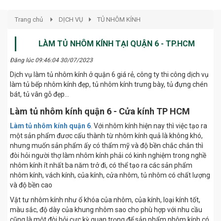
Trang chủ
DỊCH VỤ
TỦ NHÔM KÍNH
LÀM TỦ NHÔM KÍNH TẠI QUẬN 6 - TP.HCM
Đăng lúc 09:46:04 30/07/2023
Dịch vụ làm tủ nhôm kính ở quận 6 giá rẻ, công ty thi công dịch vụ
làm tủ bếp nhôm kính đẹp, tủ nhôm kính trưng bày, tủ đựng chén
bát, tủ vân gỗ đẹp…
Làm tủ nhôm kính quận 6 - Cửa kính TP HCM
Làm tủ nhôm kính quận 6
. Với nhôm kính hiện nay thì việc tạo ra
một sản phẩm đươc cấu thành từ nhôm kính quả là không khó,
nhưng muốn sản phẩm ấy có thẩm mỹ và độ bền chắc chắn thì
đòi hỏi người thợ làm nhôm kính phải có kinh nghiệm trong nghề
nhôm kính ít nhất ba năm trở đi, có thể tạo ra các sản phẩm
nhôm kính, vách kính, của kính, cửa nhôm, tủ nhôm có chất lượng
và độ bền cao
Vật tư nhôm kính như ổ khóa của nhôm, của kính, loại kính tốt,
màu sắc, độ dày của khung nhôm sao cho phù hợp với nhu cầu
cũng là một đòi hỏi cực kỳ quan trọng để sản phẩm nhôm kính có