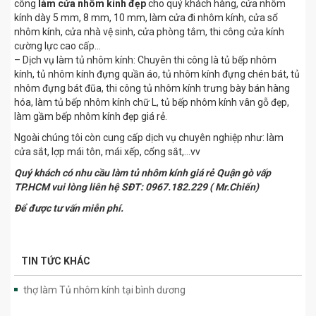
công
làm cửa nhôm kính đẹp
cho quý khách hàng, cửa nhôm
kính dày 5 mm, 8 mm, 10 mm, làm cửa đi nhôm kính, cửa sổ
nhôm kính, cửa nhà vệ sinh, cửa phòng tắm, thi công cửa kính
cường lực cao cấp…
– Dịch vụ làm tủ nhôm kính: Chuyên thi công là tủ bếp nhôm
kính, tủ nhôm kính đựng quần áo, tủ nhôm kính đựng chén bát, tủ
nhôm đựng bát đũa, thi công tủ nhôm kính trưng bày bán hàng
hóa, làm tủ bếp nhôm kính chữ L, tủ bếp nhôm kính vân gỗ đẹp,
làm gầm bếp nhôm kính đẹp giá rẻ.
Ngoài chúng tôi còn cung cấp dịch vụ chuyên nghiệp như: làm
cửa sắt, lợp mái tôn, mái xếp, cổng sắt,…vv
Quý khách có nhu cầu làm tủ nhôm kính giá rẻ Quận gò vấp
TP.HCM vui lòng liên hệ SĐT: 0967.182.229 ( Mr.Chiến)
Để được tư vấn miễn phí.
TIN TỨC KHÁC
thợ làm Tủ nhôm kính tại bình dương