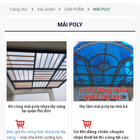
Trang chủ
Sản phẩm
SẢN PHẨM
MÁI POLY
MÁI POLY
thi công mái poly nhựa lấy sáng
thợ làm mái poly tại nhà bè
tại quận thủ đức
Báo giá thi công mái che poly lấy
Cơ Khí đăng chiến chuyên
sáng
– mái che kính cường lực,
nhận thiết kế thi công tất các