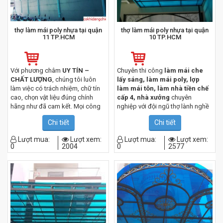
thợ làm mái poly nhựa tại quận
thợ làm mái poly nhựa tại quận
11 TP.HCM
10 TP.HCM
Với phương châm
UY TÍN –
Chuyên thi công
làm mái che
CHẤT LƯỢNG
, chúng tôi luôn
lấy sáng, làm mái poly, lợp
làm việc có trách nhiệm, chữ tín
làm mái tôn, làm nhà tiền chế
cao, chọn vật liệu đúng chính
cấp 4, nhà xưởng
chuyên
hãng như đã cam kết. Mọi công
nghiệp với đội ngũ thợ lành nghề
trình chúng tôi luôn được đảm
có nhiều năm kinh nghiệm
Chi tiết
Chi tiết
bảo độ an toàn cao, chống chịu
tốt trước mọi thời tiết, thợ thi công
Lượt mua:
Lượt xem:
Lượt mua:
Lượt xem:
của chúng tôi rất chuyên nghiệp,
0
2004
0
2577
có kinh nghiệm, làm việc cẩn
thận sẽ mang đến cho quý khách
những công trình chất lượng tốt
nhất.