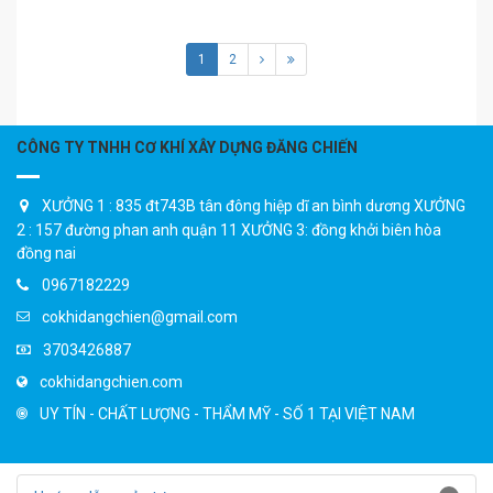
bảo độ an toàn cao, chống chịu
tốt trước mọi thời tiết, thợ thi công
của chúng tôi rất chuyên nghiệp,
1
2
có kinh nghiệm, làm việc cẩn
thận sẽ mang đến cho quý khách
những công trình chất lượng tốt
nhất.
CÔNG TY TNHH CƠ KHÍ XÂY DỰNG ĐĂNG CHIẾN
XƯỞNG 1 : 835 đt743B tân đông hiệp dĩ an bình dương XƯỞNG
2 : 157 đường phan anh quận 11 XƯỞNG 3: đồng khởi biên hòa
đồng nai
0967182229
cokhidangchien@gmail.com
3703426887
cokhidangchien.com
UY TÍN - CHẤT LƯỢNG - THẨM MỸ - SỐ 1 TẠI VIỆT NAM