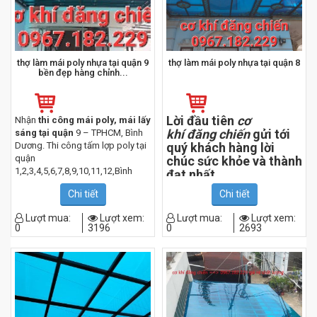
thợ làm mái poly nhựa tại quận 9
thợ làm mái poly nhựa tại quận 8
bền đẹp hàng chỉnh...
Lời đầu tiên
cơ
Nhận
thi công mái poly, mái lấy
khí đăng chiến
gửi tới
sáng tại quận
9 – TPHCM, Bình
Dương. Thi công tấm lợp poly tại
quý khách hàng lời
quận
chúc sức khỏe và thành
1,2,3,4,5,6,7,8,9,10,11,12,Bình
đạt nhất.
Thạnh, Quận Thủ Đức, Tân Phú,
Với nhiều năm kinh
Chi tiết
Chi tiết
Tân Bình, Bình Tân,Phú Nhuận, Gò
nghiệm trong việc thiết
Vấp.
kế- thi công mái poly
Lượt mua:
Lượt xem:
Lượt mua:
Lượt xem:
mái kính cường lực mái
0
3196
0
2693
Lắp đặt mái poly lấy sáng theo
tôn.
yêu cầu.
Thi công mái poly nhà
phố,
biệt thự, nhà xe, nhà chung
với đội ngũ thợ lành
cư, bãi xe, nhà ga, bến bãi và thi
nghề sử dụng trang
công làm mái poly theo mọi nhu
thiết bị hiện đại chúng
cầu.
tôi luôn thi công đảm
Mái lấy sáng
phổ biến hiện nay
bảo chất lượng an toàn