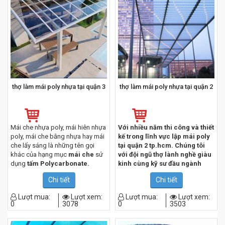
năm kinh nghiệm trong nghề, làm
việc cẩn thận, có trách nhiệm sẽ
mang đến những dịch vụ tốt nhất
thợ làm mái poly nhựa tại quận 3
thợ làm mái poly nhựa tại quận 2
Mái che nhựa poly, mái hiên nhựa
Với nhiều năm thi công và thiết
poly, mái che bằng nhựa hay mái
kế trong lĩnh vực
lập
mái poly
che lấy sáng là những tên gọi
tại quận 2 tp.hcm. Chúng tôi
khác của hạng mục
mái che
sử
với đội ngũ thợ lành nghề giàu
dụng
tấm Polycarbonate.
kinh cùng kỹ sư đầu ngành
trong việc thiết kế mái tôn,
Tấm lợp polycarbonate là sự kế
Chi tiết
Chi tiết
Chúng tôi luôn đặt phương
hợp giữa polymer và các nhóm
châm Chất lượng – uy tín – giá
carbonat. Sự kết hợp này mang
Lượt mua:
Lượt xem:
Lượt mua:
Lượt xem:
thành cạnh tranh phù hợp cho
0
3078
0
3503
đến ưu điểm vượt trội so với
mái
nhu cầu của quý khách hàng
tôn
thông thường đó là vừa nhẹ,
hiện nay
chống nóng, cháy, cách nhiệt