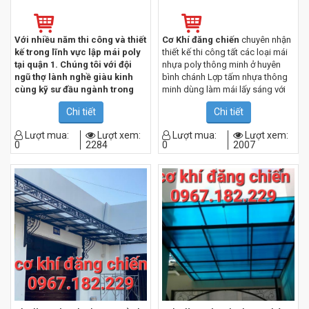
Với nhiều năm thi công và thiết
Cơ Khí đăng chiến
chuyên nhận
kế trong lĩnh vực lập mái poly
thiết kế thi công tất các loại mái
tại quận 1. Chúng tôi với đội
nhựa poly thông minh ở huyên
ngũ thợ lành nghề giàu kinh
bình chánh Lợp tấm nhựa thông
cùng kỹ sư đầu ngành trong
minh dùng làm mái lấy sáng với
việc thiết kế mái tôn, Chúng tôi
các mục đích sử dụng cho công
Chi tiết
Chi tiết
luôn đặt phương châm Chất
trình nhà ở khác nhau.
Làm mái
lượng – uy tín – giá thành
nhựa poly giá rẻ
,
làm mái lấy
Lượt mua:
Lượt xem:
Lượt mua:
Lượt xem:
cạnh tranh phù hợp cho nhu
sáng sân thượng
, thi công tấm
0
2284
0
2007
cầu của quý khách hàng hiện
lợp lấy sáng theo yêu cầu của
nay. lh 0967.182.229 chiến
khách hàng.
Đội thợ làm mái
nhựa poly giá rẻ
chuyên nghiệp
– kinh nghiệm nhiều năm. Luôn
sẵn sàng phục vụ quý khách
hàng mọi lúc mọi nơi, khi có nhu
cầu sử dụng
dịch vụ thi công tấm
lợp lấy sáng, thay sửa tấm lợp
poly chuyên nghiệp ở bình
chánh.