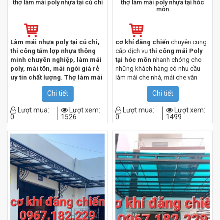
thợ làm mái poly nhựa tại củ chi
thợ làm mái poly nhựa tại hóc
môn
Làm mái nhựa poly tại củ chi,
cơ khí đăng chiến
chuyên cung
thi công tấm lợp nhựa thông
cấp dịch vụ
thi công mái Poly
minh chuyên nghiệp, làm mái
tại hóc môn
nhanh chóng cho
poly, mái tôn, mái ngói giá rẻ
những khách hàng có nhu cầu
uy tín chất lượng. Thợ làm mái
làm mái che nhà, mái che văn
poly lành nghề, phục vụ chu
phòng, nhà xưởng,…
Chi tiết
Chi tiết
đáo. Quý khách vui lòng liên
hệ 0967.182.229 để được nhận
Lượt mua:
Lượt xem:
Lượt mua:
Lượt xem:
làm mái nhựa poly giá tốt nhất.
0
1526
0
1499