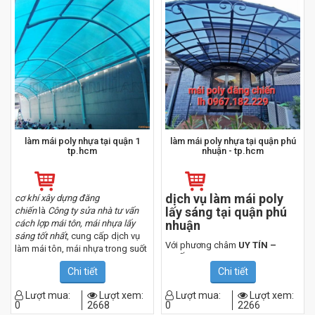
hiệu quả và dễ thi công với nhiều
loại địa hình cũng như giá thành
rẻ hơn.
làm mái poly nhựa tại quận 1
làm mái poly nhựa tại quận phú
tp.hcm
nhuận - tp.hcm
dịch vụ làm mái poly
cơ khí xây dựng đăng
lấy sáng tại quận phú
chiến
là
Công ty sửa nhà tư vấn
cách lợp mái tôn, mái nhựa lấy
nhuận
sáng tốt nhất
, cung cấp dịch vụ
Với phương châm
UY TÍN –
làm mái tôn, mái nhựa trong suốt
CHẤT LƯỢNG
, chúng tôi luôn
tại quận 1 tp.hcm bền đẹp giá rẻ
làm việc có trách nhiệm, chữ tín
Chi tiết
Chi tiết
cao, chọn vật liệu đúng chính
Lượt mua:
Lượt xem:
Lượt mua:
Lượt xem:
hãng như đã cam kết. Mọi công
0
2668
0
2266
trình chúng tôi luôn được đảm