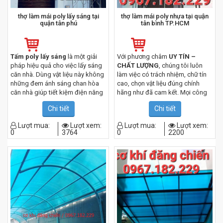
thợ làm mái poly lấy sáng tại
thợ làm mái poly nhựa tại quận
quận tân phú
tân bình TP.HCM
Tấm poly lấy sáng
là một giải
Với phương châm
UY TÍN –
pháp hiệu quả cho việc lấy sáng
CHẤT LƯỢNG
, chúng tôi luôn
căn nhà. Dùng vật liệu này không
làm việc có trách nhiệm, chữ tín
những đem ánh sáng chan hòa
cao, chọn vật liệu đúng chính
căn nhà giúp tiết kiệm điện năng
hãng như đã cam kết. Mọi công
mà còn mang tính thẩm mỹ cao.
trình chúng tôi luôn được đảm
Chi tiết
Chi tiết
bảo độ an toàn cao, chống chịu
CHÀO MỪNG CẢM ƠN QUÝ
tốt trước mọi thời tiết, thợ thi công
KHÁCH ĐÃ GHÉ TRANG
Lượt mua:
Lượt xem:
Lượt mua:
Lượt xem:
của chúng tôi rất chuyên nghiệp,
0
3764
0
2200
THÔNG TIN ĐIỆN TỬ CỦA
có kinh nghiệm, làm việc cẩn
CÔNG TY CHÚNG TÔI
thận sẽ mang đến cho quý khách
những công trình chất lượng tốt
CẢM ƠN QUÝ KHÁCH ĐÃ LUÔN
nhất.
ĐỒNG HÀNH CÙNG ĐĂNG
CHIẾN