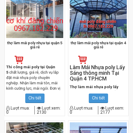
ĐỒNG HÀNH CÙNG CƠ KHÍ
ĐĂNG CHIẾN
thợ làm mái poly nhựa tại quận 5
thợ làm mái poly nhựa tại quận 4
giá rẻ
giá rẻ
Làm Mái Nhựa poly Lấy
Thi công mái poly tại Quận
Sáng thông minh Tại
5
chất lượng, giá rẻ, dịch vụ lắp
đặt mái nhựa poly chuyên
Quận 4 TP.HCM
nghiệp. Nhận làm mái tôn, mái
Thợ làm mái nhựa poly lấy
kính cường lực, mái ngói. Đơn vị
sáng chuyên nghiệp nhất
,
thi công mái poly chúng tôi có
công ty chúng tôi chuyên nhận thi
Chi tiết
Chi tiết
nhiều năm kinh nghiệm, phục vụ
công mái che poly, mái tôn, mái
khách hàng chu đáo, cẩn thận.
Lượt mua:
Lượt xem:
Lượt mua:
Lượt xem:
kính giá rẻ cho các công trình xây
Qúy khách cần tư vấn, thiết kế, thi
0
2130
0
2177
dựng lớn nhỏ, dịch vụ tư vấn, báo
công mái poly đẹp tại Quận 5, xin
giá, thi công trọn gói làm mái
vui lòng liên hệ
0967.182.229
để
nhựa lấy sáng uy tín. Đội ngũ thợ
được hỗ trợ.
của chúng tôi đã có rất nhiều