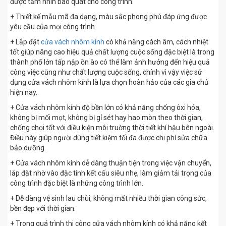
được tầm nhìn bao quát cho công trình.
+ Thiết kế mẫu mã đa dạng, màu sắc phong phú đáp ứng được
yêu cầu của mọi công trình.
+ Lắp đặt
cửa vách nhôm kính
có khả năng cách âm, cách nhiệt
tốt giúp nâng cao hiệu quả chất lượng cuộc sống đặc biệt là trong
thành phố lớn tấp nập ồn ào có thể làm ảnh hưởng đến hiệu quả
công việc cũng như chất lượng cuộc sống, chính vì vậy việc sử
dụng cửa vách nhôm kính là lựa chọn hoàn hảo của các gia chủ
hiện nay.
+ Cửa vách nhôm kính độ bền lớn có khả năng chống ôxi hóa,
không bị mối mọt, không bị gỉ sét hay hao mòn theo thời gian,
chống chọi tốt với điều kiện môi truờng thời tiết khí hậu bên ngoài.
Điều này giúp người dùng tiết kiệm tối đa được chi phí sửa chữa
bảo dưỡng.
+ Cửa vách nhôm kính dễ dàng thuận tiện trong việc vận chuyển,
lắp đặt nhờ vào đặc tính kết cấu siêu nhẹ, làm giảm tải trọng của
công trình đặc biệt là những công trình lớn.
+ Dễ dàng vệ sinh lau chùi, không mất nhiều thời gian công sức,
bền đẹp với thời gian.
+ Trong quá trình thi công cửa vách nhôm kính có khả năng kết