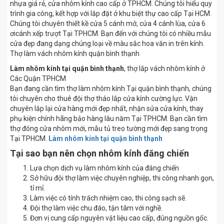
nhựa giá rẻ, cửa nhôm kính cao cấp ở TPHCM. Chúng tôi hiểu quy
trình gia công, kết hợp với lắp đặt ở khu biệt thự cao cấp Tại HCM.
Chúng tôi chuyên thiết kề cửa 5 cánh mở, cửa 4 cánh lùa, cửa 6
ơicánh xếp trượt Tại TPHCM. Bạn đến với chúng tôi có nhiều mẫu
cửa đẹp đang dạng chúng loại về màu sắc hoa văn in trên kính.
Thợ làm vách nhôm kính quận bình thạnh
Làm nhôm kính tại quận bình thạnh
, thợ lắp vách nhôm kính ở
Các Quận TPHCM
Bạn đang cần tìm thợ làm nhôm kính Tại quận bình thạnh, chúng
tôi chuyên cho thuê đội thợ tháo lắp cửa kính cường lực. Vận
chuyên lắp lại cửa hàng mới đẹp nhất, nhận sửa cửa kính, thay
phụ kiện chính hãng bảo hàng lâu năm Tại TPHCM. Bạn cần tìm
thợ đóng cửa nhôm mới, mẫu tủ treo tường mới đẹp sang trọng
Tại TPHCM.
Làm nhôm kính tại quận bình thạnh
Tại sao bạn nên chọn nhôm kính đăng chiến
Lựa chọn dịch vụ làm nhôm kính của đăng chiến
Sở hữu đội thợ làm việc chuyên nghiệp, thi công nhanh gọn,
tỉ mỉ.
Làm việc có tính trách nhiệm cao, thi công sạch sẽ.
Đội thợ làm việc chu đáo, tận tâm với nghề.
Đơn vị cung cấp nguyên vật liệu cao cấp, đúng nguồn gốc.