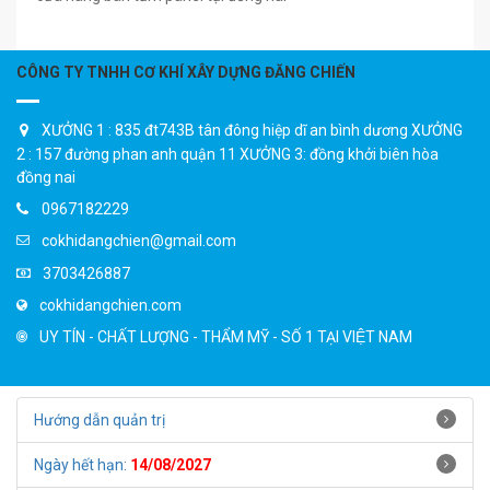
CÔNG TY TNHH CƠ KHÍ XÂY DỰNG ĐĂNG CHIẾN
XƯỞNG 1 : 835 đt743B tân đông hiệp dĩ an bình dương XƯỞNG
2 : 157 đường phan anh quận 11 XƯỞNG 3: đồng khởi biên hòa
đồng nai
0967182229
cokhidangchien@gmail.com
3703426887
cokhidangchien.com
UY TÍN - CHẤT LƯỢNG - THẨM MỸ - SỐ 1 TẠI VIỆT NAM
Hướng dẫn quản trị
Ngày hết hạn:
14/08/2027