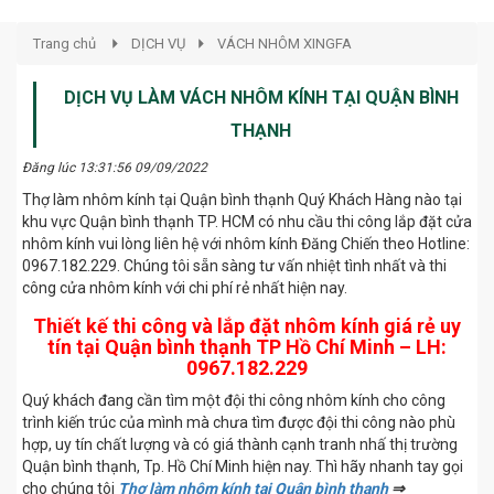
Trang chủ
DỊCH VỤ
VÁCH NHÔM XINGFA
DỊCH VỤ LÀM VÁCH NHÔM KÍNH TẠI QUẬN BÌNH
THẠNH
Đăng lúc 13:31:56 09/09/2022
Thợ làm nhôm kính tại Quận bình thạnh Quý Khách Hàng nào tại
khu vực Quận bình thạnh TP. HCM có nhu cầu thi công lắp đặt cửa
nhôm kính vui lòng liên hệ với nhôm kính Đăng Chiến theo Hotline:
0967.182.229. Chúng tôi sẵn sàng tư vấn nhiệt tình nhất và thi
công cửa nhôm kính với chi phí rẻ nhất hiện nay.
Thiết kế thi công và lắp đặt nhôm kính giá rẻ uy
tín tại Quận bình thạnh TP Hồ Chí Minh – LH:
0967.182.229
Quý khách đang cần tìm một đội thi công nhôm kính cho công
trình kiến trúc của mình mà chưa tìm được đội thi công nào phù
hợp, uy tín chất lượng và có giá thành cạnh tranh nhấ thị trường
Quận bình thạnh, Tp. Hồ Chí Minh hiện nay. Thì hãy nhanh tay gọi
cho chúng tôi
Thợ làm nhôm kính tại Quận bình thạnh
⇒