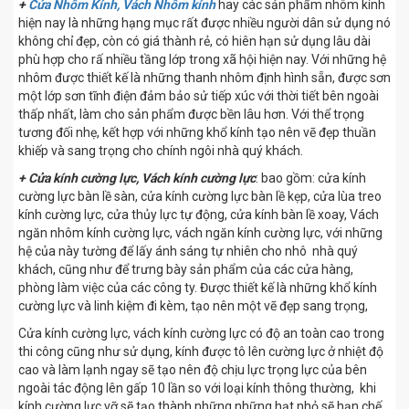
+
Cửa Nhôm Kính, Vách Nhôm kính
hay các sản phẩm nhôm kính
hiện nay là những hạng mục rất được nhiều người dân sử dụng nó
không chỉ đẹp, còn có giá thành rẻ, có hiên hạn sử dụng lâu dài
phù hợp cho rấ nhiều tầng lớp trong xã hội hiện nay. Với những hệ
nhôm được thiết kế là những thanh nhôm định hình sẵn, được sơn
một lớp sơn tĩnh điện đảm bảo sử tiếp xúc với thời tiết bên ngoài
thấp nhất, làm cho sản phẩm được bền lâu hơn. Với thể trọng
tương đối nhẹ, kết hợp với những khổ kính tạo nên vẽ đẹp thuần
khiếp và sang trọng cho chính ngôi nhà quý khách.
+ Cửa kính cường lực, Vách kính cường lực
: bao gồm: cửa kính
cường lực bàn lề sàn, cửa kính cường lực bàn lề kẹp, cửa lùa treo
kính cường lực, cửa thủy lực tự động, cửa kính bàn lề xoay, Vách
ngăn nhôm kính cường lực, vách ngăn kính cường lực, với những
hệ của này tường để lấy ánh sáng tự nhiên cho nhô nhà quý
khách, cũng như để trưng bày sản phẩm của các cửa hàng,
phòng làm việc của các công ty. Được thiết kế là những khổ kính
cường lực và linh kiệm đi kèm, tạo nên một vẽ đẹp sang trọng,
Cửa kính cường lực, vách kính cường lực có độ an toàn cao trong
thi công cũng như sử dụng, kính được tô lên cường lực ở nhiệt độ
cao và làm lạnh ngay sẽ tạo nên độ chịu lực trọng lực của bên
ngoài tác động lên gấp 10 lần so với loại kính thông thường, khi
kính cường lực vỡ sẽ tạo thành những những hạt nhỏ sẽ hạn chế