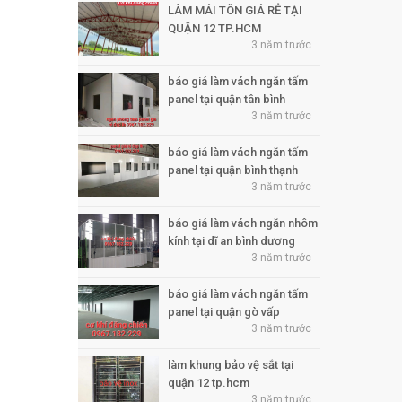
LÀM MÁI TÔN GIÁ RẺ TẠI
QUẬN 12 TP.HCM
3 năm trước
báo giá làm vách ngăn tấm
panel tại quận tân bình
3 năm trước
báo giá làm vách ngăn tấm
panel tại quận bình thạnh
3 năm trước
báo giá làm vách ngăn nhôm
kính tại dĩ an bình dương
3 năm trước
báo giá làm vách ngăn tấm
panel tại quận gò vấp
3 năm trước
làm khung bảo vệ sắt tại
quận 12 tp.hcm
3 năm trước