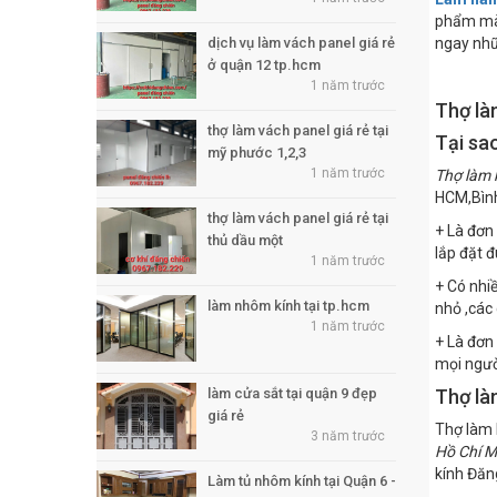
phẩm mà 
dịch vụ làm vách panel giá rẻ
ngay nhữ
ở quận 12 tp.hcm
1 năm trước
Thợ là
thợ làm vách panel giá rẻ tại
Tại sa
mỹ phước 1,2,3
1 năm trước
Thợ làm 
HCM,Bình
thợ làm vách panel giá rẻ tại
+ Là đơn 
thủ dầu một
lắp đặt đ
1 năm trước
+ Có nhiề
làm nhôm kính tại tp.hcm
nhỏ ,các
1 năm trước
+ Là đơn 
mọi ngườ
làm cửa sắt tại quận 9 đẹp
Thợ là
giá rẻ
Thợ làm 
3 năm trước
Hồ Chí M
kính Đăng
Làm tủ nhôm kính tại Quận 6 -