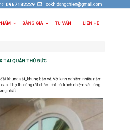
cokhidangchien@gmail.com
|
ine:
0967182229
PHẨM
BẢNG GIÁ
TƯ VẤN
LIÊN HỆ
X TẠI QUẬN THỦ ĐỨC
 đặt khung sắt,,khung bảo vệ. Với kinh nghiệm nhiều năm
 cao. Thợ thi công rất chăm chỉ, có trách nhiệm với công
lòng nhất.