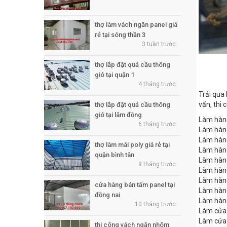
thợ làm vách ngăn panel giá
rẻ tại sóng thần 3
3 tuần trước
thợ lắp đặt quả cầu thông
gió tại quận 1
4 tháng trước
Trải qua
vấn, thi
thợ lắp đặt quả cầu thông
gió tại lâm đồng
Làm hàng
6 tháng trước
Làm hàng
Làm hàng
thợ làm mái poly giá rẻ tại
Làm hàng
quận bình tân
Làm hàng
9 tháng trước
Làm hàng
Làm hàng
cửa hàng bán tấm panel tại
Làm hàng
đồng nai
Làm hàng
10 tháng trước
Làm cửa 
Làm cửa 
thi công vách ngăn nhôm