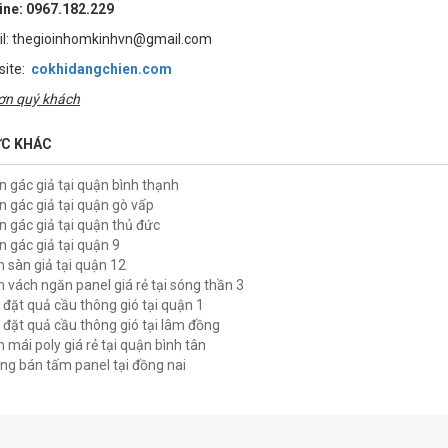
ine: 0967.182.229
l:
thegioinhomkinhvn@gmail.com
site:
cokhidangchien.com
ơn quý khách
ỨC KHÁC
n gác giả tại quận bình thạnh
n gác giả tại quận gò vấp
n gác giả tại quận thủ đức
n gác giả tại quận 9
m sàn giả tại quận 12
m vách ngăn panel giá rẻ tại sóng thần 3
p đặt quả cầu thông gió tại quận 1
p đặt quả cầu thông gió tại lâm đồng
 mái poly giá rẻ tại quận bình tân
ng bán tấm panel tại đồng nai