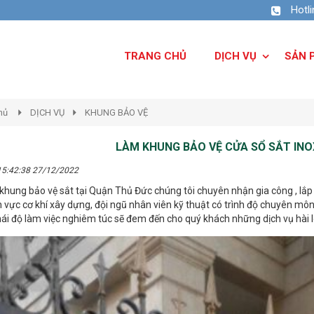
Hotl
TRANG CHỦ
DỊCH VỤ
SẢN 
hủ
DỊCH VỤ
KHUNG BẢO VỆ
LÀM KHUNG BẢO VỆ CỬA SỔ SẮT INO
15:42:38 27/12/2022
khung bảo vệ sắt tại Quận Thủ Đức chúng tôi chuyên nhận gia công , lắp
h vực cơ khí xây dựng, đội ngũ nhân viên kỹ thuật có trình độ chuyên môn
thái độ làm việc nghiêm túc sẽ đem đến cho quý khách những dịch vụ hài 