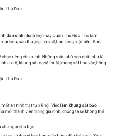
rình
dân sinh nhà ở
hiện nay Quận Thủ Đức. Thợ làm
 mái hiên, sân thượng, cửa sổ,ban công mặt tiền…Khỏi
 chọn riêng cho mình. Những mẫu phù hợp nhất như là
hình ca-rô, khung sắt nghệ thuật,khung sắt hoa văn,bông
mất an ninh trật tự xã hội. Việc
làm khung sắt bảo
a mỗi thành viên trong gia đình, chúng ta sẽ không thể
 cho ngôi nhà bạn.
i tự hào là đơn vị làm hàng rào hàng đầu hiện nay. Sản