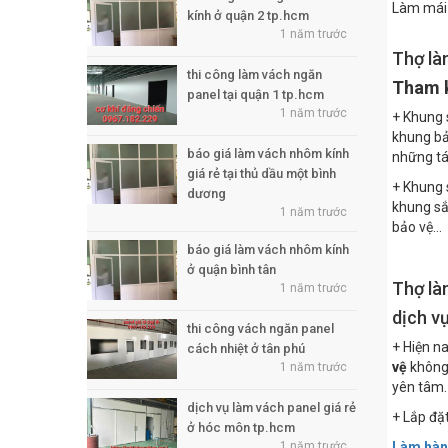
Làm mái 
kính ở quận 2 tp.hcm
1 năm trước
Thợ là
thi công làm vách ngăn
Tham k
panel tại quận 1 tp.hcm
1 năm trước
+ Khung 
khung bả
báo giá làm vách nhôm kính
những tá
giá rẻ tại thủ dầu một bình
+ Khung 
dương
khung sắ
1 năm trước
bảo vệ…
báo giá làm vách nhôm kính
ở quận bình tân
Thợ là
1 năm trước
dịch v
thi công vách ngăn panel
+ Hiện n
cách nhiệt ở tân phú
vệ
không 
1 năm trước
yên tâm.
dịch vụ làm vách panel giá rẻ
+ Lắp đặ
ở hóc môn tp.hcm
1 năm trước
Làm hàng