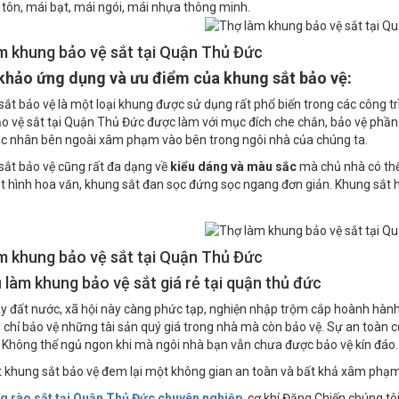
tôn, mái bạt, mái ngói, mái nhựa thông minh.
m khung bảo vệ sắt tại Quận Thủ Đức
hảo ứng dụng và ưu điểm của khung sắt bảo vệ:
sắt bảo vệ là một loại khung được sử dụng rất phổ biến trong các công t
o vệ sắt tại Quận Thủ Đức được làm với mục đích che chắn, bảo vệ phần
c nhân bên ngoài xâm phạm vào bên trong ngôi nhà của chúng ta.
sắt bảo vệ cũng rất đa dạng về
kiểu dáng và màu sắc
mà chủ nhà có thể
t hình hoa văn, khung sắt đan sọc đứng sọc ngang đơn giản. Khung sắt 
m khung bảo vệ sắt tại Quận Thủ Đức
ụ làm khung bảo vệ sắt giá rẻ tại quận thủ đức
ay đất nước, xã hội này càng phức tạp, nghiện nhập trộm cắp hoành hành 
chỉ bảo vệ những tài sản quý giá trong nhà mà còn bảo vệ. Sự an toàn củ
 Không thể ngủ ngon khi mà ngôi nhà bạn vẫn chưa được bảo vệ kín đáo.
t khung sắt bảo vệ đem lại một không gian an toàn và bất khả xâm phạm
 rào sắt tại Quận Thủ Đức chuyên nghiệp
, cơ khí Đăng Chiến chúng tô