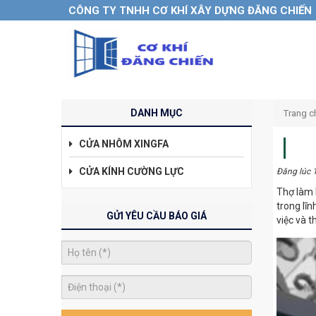
CÔNG TY TNHH CƠ KHÍ XÂY DỰNG ĐĂNG CHIẾN
DANH MỤC
Trang c
CỬA NHÔM XINGFA
CỬA KÍNH CƯỜNG LỰC
Đăng lúc 
Thợ làm 
trong lĩn
GỬI YÊU CẦU BÁO GIÁ
việc và 