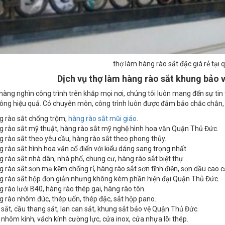
thợ làm hàng rào sắt đặc giá rẻ tại
Dịch vụ thợ làm hàng rào sắt khung bảo 
 hàng nghìn công trình trên khắp mọi nơi, chúng tôi luôn mang đến sự ti
 công hiệu quả. Có chuyên môn, công trình luôn được đảm bảo chắc chắn,
 rào sắt chống trộm,
hàng rào sắt mũi giáo
.
 rào sắt mỹ thuật, hàng rào sắt mỹ nghệ hình hoa văn Quận Thủ Đức.
 rào sắt theo yêu cầu, hàng rào sắt theo phong thủy.
 rào sắt hình hoa văn cổ điển với kiểu dáng sang trọng nhất.
 rào sắt nhà dân, nhà phố, chung cư, hàng rào sắt biệt thự.
 rào sắt sơn mạ kẽm chống rỉ, hàng rào sắt sơn tĩnh điện, sơn dầu cao c
 rào sắt hộp đơn giản nhưng không kém phần hiện đại Quận Thủ Đức.
 rào lưới B40, hàng rào thép gai, hàng rào tôn.
 rào nhôm đúc, thép uốn, thép đặc, sắt hộp pano.
sắt, cầu thang sắt, lan can sắt, khung sắt bảo vệ Quận Thủ Đức.
nhôm kính, vách kính cường lực, cửa inox, cửa nhựa lõi thép.