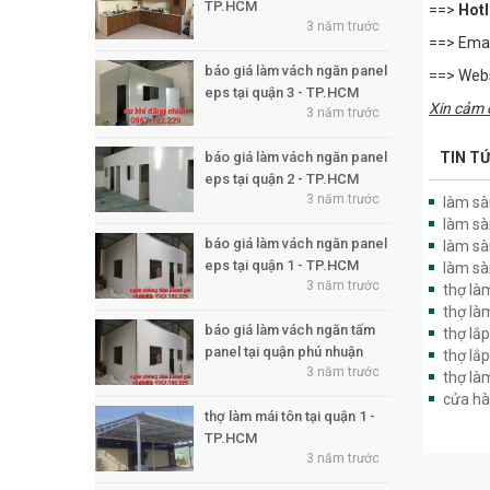
TP.HCM
==>
Hotl
3 năm trước
==> Emai
báo giá làm vách ngăn panel
==> Web
eps tại quận 3 - TP.HCM
Xin cảm 
3 năm trước
báo giá làm vách ngăn panel
TIN T
eps tại quận 2 - TP.HCM
3 năm trước
làm sà
làm sà
báo giá làm vách ngăn panel
làm sà
eps tại quận 1 - TP.HCM
làm sà
3 năm trước
thợ là
thợ là
báo giá làm vách ngăn tấm
thợ lắ
panel tại quận phú nhuận
thợ lắ
3 năm trước
thợ làm
cửa hà
thợ làm mái tôn tại quận 1 -
TP.HCM
3 năm trước