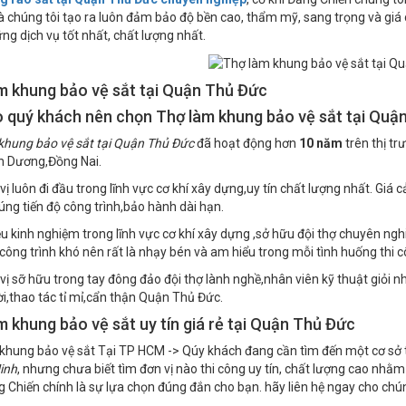
chúng tôi tạo ra luôn đảm bảo độ bền cao, thẩm mỹ, sang trọng và giá c
ng dịch vụ tốt nhất, chất lượng nhất.
m khung bảo vệ sắt tại Quận Thủ Đức
o quý khách nên chọn Thợ làm khung bảo vệ sắt tại Quận
khung bảo vệ sắt tại Quận Thủ Đức
đã hoạt động hơn
10 năm
trên thị tr
 Dương,Đồng Nai.
vị luôn đi đầu trong lĩnh vực cơ khí xây dựng,uy tín chất lượng nhất. Gi
úng tiến độ công trình,bảo hành dài hạn.
u kinh nghiệm trong lĩnh vực cơ khí xây dựng ,sở hữu đội thợ chuyên nghiệ
 công trình khó nên rất là nhạy bén và am hiểu trong mỗi tình huống thi 
vị sỡ hữu trong tay đông đảo đội thợ lành nghề,nhân viên kỹ thuật giỏi n
i,thao tác tỉ mỉ,cẩn thận Quận Thủ Đức.
m khung bảo vệ sắt uy tín giá rẻ tại Quận Thủ Đức
khung bảo vệ sắt Tại TP HCM -> Qúy khách đang cần tìm đến một cơ sở 
inh
, nhưng chưa biết tìm đơn vị nào thi công uy tín, chất lượng cao n
 Chiến chính là sự lựa chọn đúng đắn cho bạn. hãy liên hệ ngay cho chúng