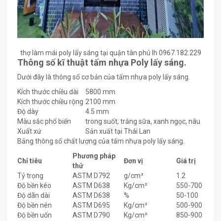
thợ làm mái poly lấy sáng tại quận tân phú lh 0967.182.229
Thông số kĩ thuật tấm nhựa Poly lấy sáng.
Dưới đây là thông số cơ bản của tấm nhựa poly lấy sáng.
Kích thước chiều dài
5800 mm
Kích thước chiều rộng
2100 mm
Độ dày
4.5 mm
Màu sắc phổ biến
trong suốt, trắng sữa, xanh ngọc, nâu
Xuất xứ
Sản xuất tại Thái Lan
Bảng thông số chất lượng của tấm nhựa poly lấy sáng.
Phương pháp
Chỉ tiêu
Đơn vị
Giá trị
thử
Tỷ trọng
ASTM D792
g/cm³
1.2
Độ bền kéo
ASTM D638
Kg/cm²
550-700
Độ dãn dài
ASTM D638
%
50-100
Độ bền nén
ASTM D695
Kg/cm²
500-900
Độ bền uốn
ASTM D790
Kg/cm²
850-900