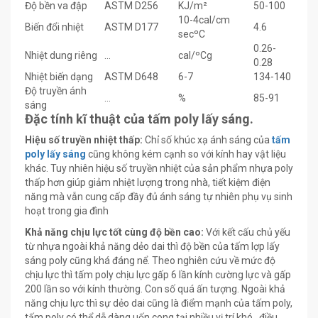
Độ bền va đập
ASTM D256
KJ/m²
50-100
10-4cal/cm
Biến đổi nhiệt
ASTM D177
4.6
secºC
0.26-
Nhiệt dung riêng
…
cal/ºCg
0.28
Nhiệt biến dạng
ASTM D648
6-7
134-140
Độ truyền ánh
…
%
85-91
sáng
Đặc tính kĩ thuật của tấm poly lấy sáng.
Hiệu số truyền nhiệt thấp:
Chỉ số khúc xạ ánh sáng của
tấm
poly lấy sáng
cũng không kém cạnh so với kính hay vật liệu
khác. Tuy nhiên hiệu số truyền nhiệt của sản phẩm nhựa poly
thấp hơn giúp giảm nhiệt lượng trong nhà, tiết kiệm điện
năng mà vẫn cung cấp đầy đủ ánh sáng tự nhiên phụ vụ sinh
hoạt trong gia đình
Khả năng chịu lực tốt cùng độ bền cao:
Với kết cấu chủ yếu
từ nhựa ngoài khả năng dẻo dai thì độ bền của tấm lợp lấy
sáng poly cũng khá đáng nể. Theo nghiên cứu về mức độ
chịu lực thì tấm poly chịu lực gấp 6 lần kính cường lực và gấp
200 lần so với kính thường. Con số quá ấn tượng. Ngoài khả
năng chịu lực thì sự dẻo dai cũng là điểm mạnh của tấm poly,
tấm poly có thể dễ dàng uốn cong tại nhiều vị trí khó,, điều