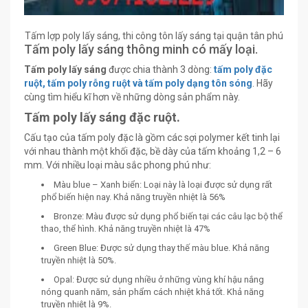
Tấm lợp poly lấy sáng, thi công tôn lấy sáng tại quận tân phú
Tấm poly lấy sáng thông minh có mấy loại.
Tấm poly lấy sáng
được chia thành 3 dòng:
tấm poly đặc
ruột, tấm poly rỗng ruột và tấm poly dạng tôn sóng
. Hãy
cùng tìm hiểu kĩ hơn về những dòng sản phẩm này.
Tấm poly lấy sáng đặc ruột.
Cấu tạo của tấm poly đặc là gồm các sợi polymer kết tinh lại
với nhau thành một khối đặc, bề dày của tấm khoảng 1,2 – 6
mm. Với nhiều loại màu sắc phong phú như:
Màu blue – Xanh biển: Loại này là loại được sử dụng rất
phổ biến hiện nay. Khả năng truyền nhiệt là 56%
Bronze: Màu được sử dụng phổ biến tại các câu lạc bộ thể
thao, thể hình. Khả năng truyền nhiệt là 47%
Green Blue: Được sử dụng thay thế màu blue. Khả năng
truyền nhiệt là 50%.
Opal: Được sử dụng nhiều ở những vùng khí hậu nắng
nóng quanh năm, sản phẩm cách nhiệt khá tốt. Khả năng
truyền nhiệt là 9%.