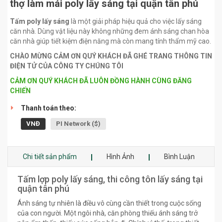
thợ làm mái poly lấy sáng tại quận tân phú
Tấm poly lấy sáng
là một giải pháp hiệu quả cho việc lấy sáng
căn nhà. Dùng vật liệu này không những đem ánh sáng chan hòa
căn nhà giúp tiết kiệm điện năng mà còn mang tính thẩm mỹ cao.
CHÀO MỪNG CẢM ƠN QUÝ KHÁCH ĐÃ GHÉ TRANG THÔNG TIN
ĐIỆN TỬ CỦA CÔNG TY CHÚNG TÔI
CẢM ƠN QUÝ KHÁCH ĐÃ LUÔN ĐỒNG HÀNH CÙNG ĐĂNG
CHIẾN
Thanh toán theo:
VNĐ
PI Network ($)
Chi tiết sản phẩm
Hình Ảnh
Bình Luận
Tấm lợp poly lấy sáng, thi công tôn lấy sáng tại
quận tân phú
Ánh sáng tự nhiên là điều vô cùng cần thiết trong cuộc sống
của con người. Một ngôi nhà, căn phòng thiếu ánh sáng trở