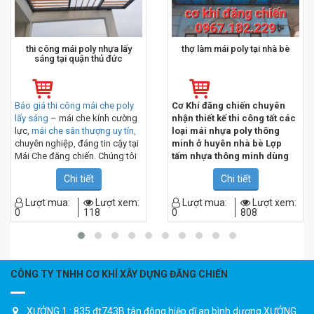
thi công mái poly nhựa lấy
thợ làm mái poly tại nhà bè
sáng tại quận thủ đức
Báo giá thi công mái che poly
Cơ Khí đăng chiến chuyên
lấy sáng
– mái che kính cường
nhận thiết kế thi công tất các
lực,
mái che sân thượng uy tín,
loại mái nhựa poly thông
chuyên nghiệp, đáng tin cậy tại
minh ở huyên nhà bè Lợp
Mái Che đăng chiến. Chúng tôi
tấm nhựa thông minh dùng
chuyên thi công mái che lấy
làm mái lấy sáng với các
Chi tiết
Chi tiết
sáng chất lượng với đội ngũ thợ
mục đích sử dụng cho công
lành nghề, nhiều kinh nghiệm,
trình nhà ở khác nhau. Làm
Lượt mua:
Lượt xem:
Lượt mua:
Lượt xem:
đảm bảo mang đến sự hài lòng
mái nhựa poly giá rẻ, làm
0
118
0
808
cho tất cả các khách hàng
mái lấy sáng sân thượng , thi
công tấm lợp lấy sáng theo
yêu cầu của khách hàng. Đội
thợ làm mái nhựa poly giá
rẻ chuyên nghiệp – kinh
CÔNG TY TNHH CƠ KHÍ XÂY DỰNG ĐĂNG CHIẾN
nghiệm nhiều năm. Luôn sẵn
sàng phục vụ quý khách
hàng mọi lúc mọi nơi, khi có
XƯỞNG 1 : 835 đt743B tân đông hiệp dĩ an bình dương XƯỞNG