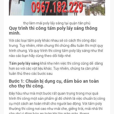
thợ làm mái poly lấy sáng tại quận tân phú
Quy trình thi công tấm poly lấy sáng thông
minh.
Với các loại tấm poly khác nhau sẽ có cách thi công đặc
trưng. Tuy nhiên, nhìn chung thì chúng đều tuân thi một quy
trình chung. Và quy trình thi công tấm poly lấy sáng như thế
nào các bạn hãy cùng theo dõi tiếp nhé.
Tấm poly lấy sáng
khá nhẹ nên việc thi công cũng dễ dàng
hơn so với các vật liệu khác. Tuy nhiên, chúng ta cần phải
tuân thủ theo các bước sau.
Bước 1: Chuẩn bị dụng cụ, đảm bảo an toàn
cho thợ thi công.
Đây hầu như mà một bước rất quan trọng trong mọi quá
trình thi công một sản phẩm gì đó chính là việc chuẩn bị công
cụ một cách an toàn nhất cho người lao động. Với tấm poly
thường thi công nơi cao như mái che, giếng trời, mái nhà thì
cần chú ý đảm bảo an toàn khi lắp giàn giáo, thang…