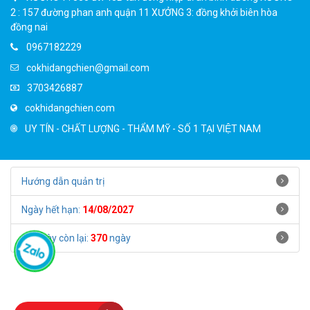
nhu cầu sử dụng
dịch vụ thi
2 : 157 đường phan anh quận 11 XƯỞNG 3: đồng khởi biên hòa
công tấm lợp lấy sáng, thay sửa
đồng nai
tấm lợp poly chuyên nghiệp ở
nhà bè.
0967182229
cokhidangchien@gmail.com
3703426887
cokhidangchien.com
UY TÍN - CHẤT LƯỢNG - THẨM MỸ - SỐ 1 TẠI VIỆT NAM
Hướng dẫn quản trị
Ngày hết hạn:
14/08/2027
Số ngày còn lại:
370
ngày