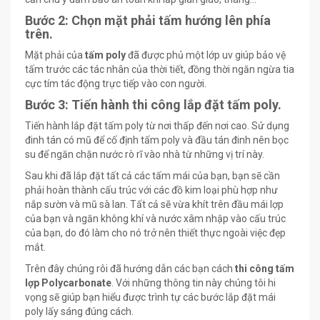
Bước 2: Chọn mặt phải tấm hướng lên phía
trên.
Mặt phải của
tấm poly
đã được phủ một lớp uv giúp bảo vệ
tấm trước các tác nhân của thời tiết, đồng thời ngăn ngừa tia
cực tím tác động trực tiếp vào con người.
Bước 3: Tiến hành thi công lắp đặt tấm poly.
Tiến hành lắp đặt tấm poly từ nơi thấp đến nơi cao. Sử dụng
đinh tán có mũ để cố định tấm poly và đầu tán đinh nên bọc
su để ngăn chặn nước rò rĩ vào nhà từ những vị trí này.
Sau khi đã lắp đặt tất cả các tấm mái của bạn, bạn sẽ cần
phải hoàn thành cấu trúc với các đồ kim loại phù hợp như
nắp sườn và mũ sà lan. Tất cả sẽ vừa khít trên đầu mái lợp
của bạn và ngăn không khí và nước xâm nhập vào cấu trúc
của bạn, do đó làm cho nó trở nên thiết thực ngoài việc đẹp
mắt.
Trên đây chúng rôi đã hướng dẫn các bạn cách
thi công tấm
lợp Polycarbonate
. Với những thông tin này chúng tôi hi
vọng sẽ giúp bạn hiểu được trình tự các bước lắp đặt mái
poly lấy sáng đúng cách.