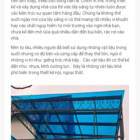
nên ẩm thấp, thiếu sức sống hẳn đi. Chính vì thế, trong thiết
kế và xây dựng nhà cửa thì việc lấy sáng tự nhiên luôn được
các kiến trúc sư quan tâm hàng đầu. Chúng ta không thể
suốt ngày mở cửa lấy sáng vì có thể mang rất nhiều vi khuẩn
hay các chất nguy hiểm từ môi trường vào ngôi nhà bạn,
chưa kể đến mở cửa quá nhiều dẫn đến bụi bẩn, rác rơi vào
nhà.
Nên từ lâu, nhiều người đã biết sử dụng những vật liệu trong
suốt nhưng có độ bền và cứng cáp để thay thế tôn, ngói ở
những vị trí như: giếng trời, nhà bếp… Các vật liệu đó có thể kể
đến như: nhựa, kính cường lực… Đây là những vật liệu khá
phổ biển trong thiết kế nội, ngoại thất.