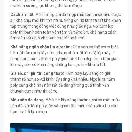
mà kính cường lực không thể làm được.
Cách âm tốt:
Với những gia đình lợp mái tôn thì sẽ hiểu được
sự khó chịu mỗi khi trời mưa, tiếng ồn đó làm ta rất khó khăn
tập trung trong công việc cũng như giấc ngủ. Với tấm lợp
poly thì bạn hoàn toàn yên tâm về tiếng ồn, khả năng cách
âm siêu tốt giúp cho bạn cực kì thoải mái.
Khả năng ngăn chặn tia cực tím:
Các bạn có thể chưa biết,
bề mặt tấm poly lấy sáng được phủ một lớp UV, lớp này có
công dụng bảo vệ tấm poly giúp tấm bền đẹp theo thời gian,
lớp này còn có khả năng chống tia cực tím khá là tốt.
Giá rẻ, chi phí thi công thấp:
Tấm poly lấy sáng có giá
thành rẻ hơn so với kính lấy sáng khá nhiều. Ngoài ra, tấm
poly cũng khá nhẹ nên rất dễ dàng trong quá trình vận
chuyển cũng như thi công.
Màu sắc đa dạng:
Với kính lấy sáng thường chỉ có một màu
còn đối với tấm poly lấy sáng có rất nhiều màu sắc cho các
bạn tha hồ lựa chọn