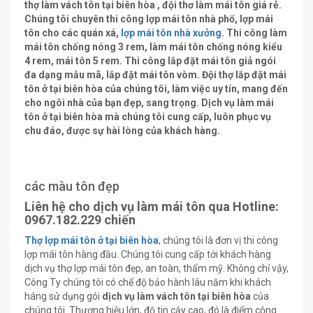
thợ làm vách tôn tại biên hòa , đội thơ làm mái tôn giá rẻ.
Chúng tôi chuyên thi công lợp mái tôn nhà phố, lợp mái
tôn cho các quán xá,
lợp mái tôn nhà xưởng
. Thi công làm
mái tôn chống nóng 3 rem, làm mái tôn chống nóng kiểu
4 rem, mái tôn 5 rem. Thi công lắp đặt mái tôn giả ngói
đa dạng mẫu mã, lắp đặt mái tôn vòm. Đội thợ lắp đặt mái
tôn ở tại biên hòa của chúng tôi, làm việc uy tín, mang đến
cho ngôi nhà của bạn đẹp, sang trọng. Dịch vụ làm mái
tôn ở tại biên hòa mà chúng tôi cung cấp, luôn phục vụ
chu đáo, được sự hài lòng của khách hàng.
các màu tôn đẹp
Liên hệ cho dịch vụ làm mái tôn qua Hotline:
0967.182.229 chiến
Thợ lợp mái tôn ở tại biên hòa
, chúng tôi là đơn vị thi công
lợp mái tôn hàng đầu. Chúng tôi cung cấp tới khách hàng
dịch vụ thợ lợp mái tôn đẹp, an toàn, thẩm mỹ. Không chỉ vậy,
Công Ty chúng tôi có chế độ bảo hành lâu năm khi khách
háng sử dụng gói
dịch vụ làm vách tôn tại biên hòa
của
chúng tôi. Thương hiệu lớn, độ tin cậy cao, đó là điểm cộng