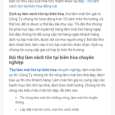
Ban có nhu cầu sửa mái tôn, tham khảo tại đây:
Thợ
làm
vách tôn tai biên hòa đồng nai
Dịch vụ làm vách tôn tại biên hòa
, thợ làm mái tôn gái rẻ.
Công Ty chúng tôi hoạt động hơn 10 năm trên thị tường, có
thể nói, để có được vị thế lâu dài như vậy. Thì đội thợ chúng
tôi phải học tập, rèn luyện kỹ năng làm mái tôn hàng ngày.
Giờ đây chúng tôi đã cung cấp tới hàng ngàn khách hàng
dịch vụ lợp mái tôn, được tất cả mọi người ưng ý. Bởi đội thợ
làm nhiệt tình, làm việc tỉ mỉ, lợp mái tôn chắc chắn. Dịch vụ
chúng tôi cung cấp gia cả hợp lý trên thị trường.
Đội thợ làm vách tôn tại biên hòa chuyên
nghiệp
Thợ làm mái tôn tại biên hòa
chuyên nghiệp
, làm mái tôn
uy tín. Công Ty chúng tôi thi công làm mái tôn nhà đẹp, đảm
bảo uy tín cho khách hàng. Làm mái tôn giá rẻ, cung cấp các
hạnh mục lớn nhỏ tại nhà, đảm bảo chất lượng. Chúng tôi thi
công các kiểu mẫu mái tôn đẹp, độ bền cao.
Thi công làm mái tôn chống nóng, làm mái tôn truyền
thống.
Lắp đặt mái tôn vòm, mái tôn cách nhiệt.