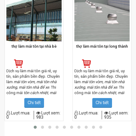
thợ làm mái tôn tại nhà bè
thợ làm mái tôn tại long thành
Dịch vụ làm mái tôn giá rẻ, uy
Dịch vụ làm mái tôn giá rẻ, uy
tín, sản phẩm bền đẹp. Chuyên
tín, sản phẩm bền đẹp. Chuyên
làm
mái tôn vòm, mái tôn nhà
làm
mái tôn vòm, mái tôn nhà
xưởng, mái tôn nhà để xe
. Thi
xưởng, mái tôn nhà để xe
. Thi
công mái
tôn cách nhiệt, mái
công mái
tôn cách nhiệt, mái
tôn chống nóng, mái tôn 2 lớp,
tôn chống nóng, mái tôn 2 lớp,
Chi tiết
Chi tiết
mái tôn 3 lớp
. Chúng tôi có đội
mái tôn 3 lớp
. Chúng tôi có đội
thợ kinh nghiệm nhiều năm,
thợ kinh nghiệm nhiều năm,
Lượt mua:
Lượt xem:
Lượt mua:
Lượt xem:
phục vu khách hàng chu đáo.
phục vu khách hàng chu đáo.
0
983
0
935
Bạn đang cần tìm đội thợ lợp
Bạn đang cần tìm đội thợ lợp
mái tôn đẹp tại đồng nai, hãy
mái tôn đẹp tại đồng nai, hãy
liên hệ ngay với chúng tôi theo
liên hệ ngay với chúng tôi theo