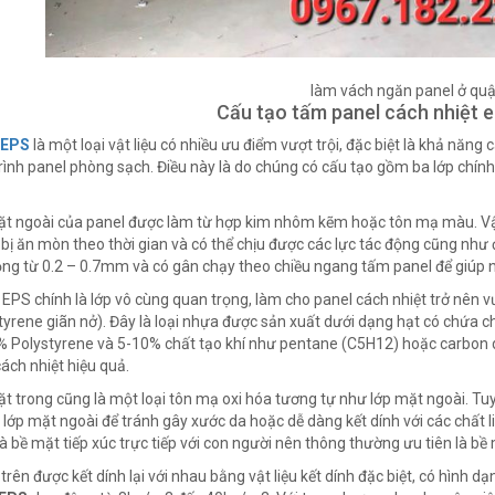
làm vách ngăn panel ở quậ
Cấu tạo tấm panel cách nhiệt
 EPS
là một loại vật liệu có nhiều ưu điểm vượt trội, đặc biệt là khả năng 
rình panel phòng sạch. Điều này là do chúng có cấu tạo gồm ba lớp chính:
t ngoài của panel được làm từ hợp kim nhôm kẽm hoặc tôn mạ màu. Vật l
bị ăn mòn theo thời gian và có thể chịu được các lực tác động cũng như đ
ng từ 0.2 – 0.7mm và có gân chạy theo chiều ngang tấm panel để giúp n
i EPS chính là lớp vô cùng quan trọng, làm cho panel cách nhiệt trở nên v
tyrene giãn nở). Đây là loại nhựa được sản xuất dưới dạng hạt có chứa 
 Polystyrene và 5-10% chất tạo khí như pentane (C5H12) hoặc carbon dio
ách nhiệt hiệu quả.
t trong cũng là một loại tôn mạ oxi hóa tương tự như lớp mặt ngoài. Tu
 lớp mặt ngoài để tránh gây xước da hoặc dễ dàng kết dính với các chất l
là bề mặt tiếp xúc trực tiếp với con người nên thông thường ưu tiên là b
 trên được kết dính lại với nhau bằng vật liệu kết dính đặc biệt, có hình 