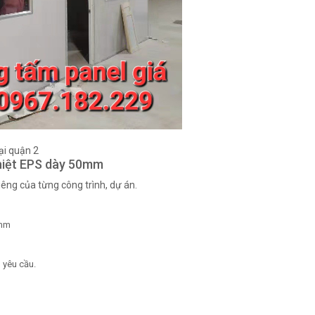
ại quận 2
hiệt EPS dày 50mm
iêng của từng công trình, dự án.
0mm
 yêu cầu.