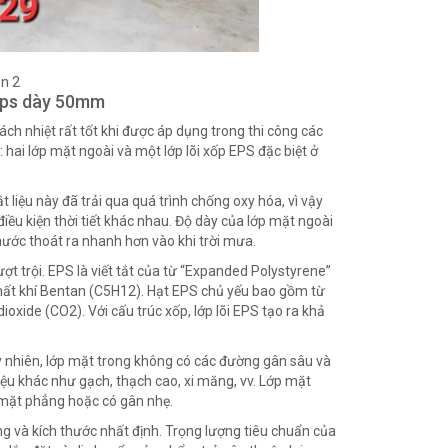
n 2
 eps dày 50mm
cách nhiệt rất tốt khi được áp dụng trong thi công các
 hai lớp mặt ngoài và một lớp lõi xốp EPS đặc biệt ở
iệu này đã trải qua quá trình chống oxy hóa, vì vậy
iều kiện thời tiết khác nhau. Độ dày của lớp mặt ngoài
ước thoát ra nhanh hơn vào khi trời mưa.
ượt trội. EPS là viết tắt của từ “Expanded Polystyrene”
chất khí Bentan (C5H12). Hạt EPS chủ yếu bao gồm từ
xide (CO2). Với cấu trúc xốp, lớp lõi EPS tạo ra khả
y nhiên, lớp mặt trong không có các đường gân sâu và
iệu khác như gạch, thạch cao, xi măng, vv. Lớp mặt
ề mặt phẳng hoặc có gân nhẹ.
dạng và kích thước nhất định. Trọng lượng tiêu chuẩn của