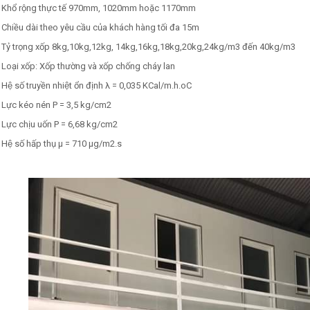
Khổ rộng thực tế 970mm, 1020mm hoặc 1170mm
Chiều dài theo yêu cầu của khách hàng tối đa 15m
Tỷ trọng xốp 8kg,10kg,12kg, 14kg,16kg,18kg,20kg,24kg/m3 đến 40kg/m3
Loại xốp: Xốp thường và xốp chống cháy lan
Hệ số truyền nhiệt ổn định λ = 0,035 KCal/m.h.oC
Lực kéo nén P = 3,5 kg/cm2
Lực chịu uốn P = 6,68 kg/cm2
Hệ số hấp thụ μ = 710 μg/m2.s