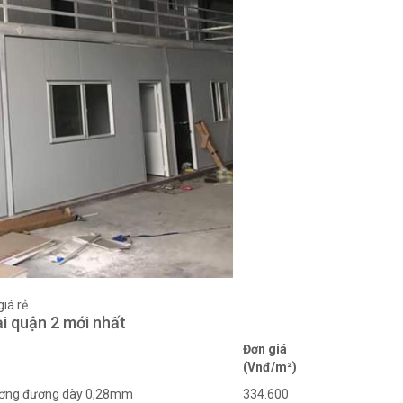
giá rẻ
ại quận 2 mới nhất
Đơn giá
(Vnđ/m²)
tương đương dày 0,28mm
334.600