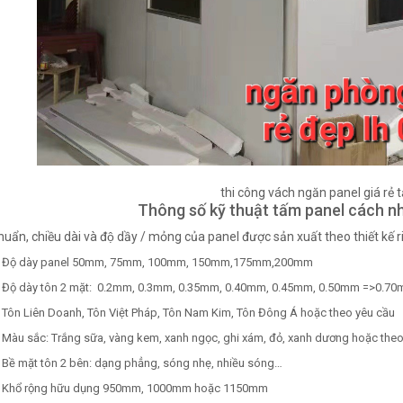
thi công vách ngăn panel giá rẻ t
Thông số kỹ thuật tấm panel cách n
uẩn, chiều dài và độ dầy / mỏng của panel được sản xuất theo thiết kế r
Độ dày panel 50mm, 75mm, 100mm, 150mm,175mm,200mm
Độ dày tôn 2 mặt: 0.2mm, 0.3mm, 0.35mm, 0.40mm, 0.45mm, 0.50mm =>0.7
Tôn Liên Doanh, Tôn Việt Pháp, Tôn Nam Kim, Tôn Đông Á hoặc theo yêu cầu
Màu sắc: Trắng sữa, vàng kem, xanh ngọc, ghi xám, đỏ, xanh dương hoặc theo
Bề mặt tôn 2 bên: dạng phẳng, sóng nhẹ, nhiều sóng…
Khổ rộng hữu dụng 950mm, 1000mm hoặc 1150mm