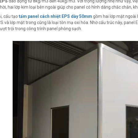
 EPS
dao động từ 8kg/m3 đến 40kg/m3. Với trọng lượng nhẹ như vậy, việc 
hời, hai lớp kim loại bên ngoài giúp cho panel có hình dáng chắc chắn, k
i, cấu tạo
tấm panel cách nhiệt EPS dày 50mm
gồm hai lớp mặt ngoài 
S và lớp mặt trong cũng là loại tôn mạ oxi hóa. Nhờ cấu trúc này, panel
ượt trội trong công trình panel phòng sạch.