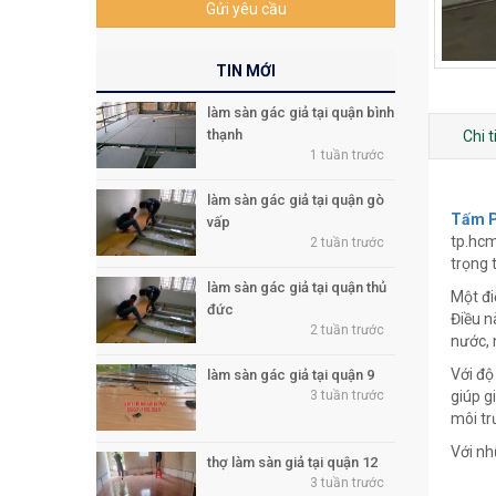
Gửi yêu cầu
TIN MỚI
làm sàn gác giả tại quận bình
thạnh
Chi 
1 tuần trước
làm sàn gác giả tại quận gò
Tấm P
vấp
tp.hcm
2 tuần trước
trọng 
làm sàn gác giả tại quận thủ
Một đi
đức
Điều n
2 tuần trước
nước, 
Với độ
làm sàn gác giả tại quận 9
3 tuần trước
giúp g
môi tr
Với nh
thợ làm sàn giả tại quận 12
3 tuần trước