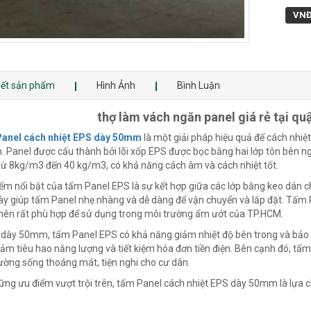
VN
tiết sản phẩm
Hình Ảnh
Bình Luận
thợ làm vách ngăn panel giá rẻ tại qu
anel cách nhiệt EPS dày 50mm
là một giải pháp hiệu quả để cách nhiệ
. Panel được cấu thành bởi lõi xốp EPS được bọc bằng hai lớp tôn bên 
từ 8kg/m3 đến 40 kg/m3, có khả năng cách âm và cách nhiệt tốt.
ểm nổi bật của tấm Panel EPS là sự kết hợp giữa các lớp bằng keo dán ch
ày giúp tấm Panel nhẹ nhàng và dễ dàng để vận chuyển và lắp đặt. Tấm
nên rất phù hợp để sử dụng trong môi trường ẩm ướt của TP.HCM.
 dày 50mm, tấm Panel EPS có khả năng giảm nhiệt độ bên trong và bảo vệ
iảm tiêu hao năng lượng và tiết kiệm hóa đơn tiền điện. Bên cạnh đó, tấm
ường sống thoáng mát, tiện nghi cho cư dân.
ững ưu điểm vượt trội trên, tấm Panel cách nhiệt EPS dày 50mm là lựa 