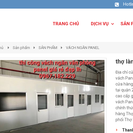
Hotl
TRANG CHỦ
DỊCH VỤ
SẢN 
hủ
Sản phẩm
SẢN PHẨM
VÁCH NGĂN PANEL
thợ là
Địa chỉ c
vách Pane
cửa hàng 
tại quận 
cao cấp g
vách Pane
chính th
hàng Thợ 
phối Thợ 
Thanh