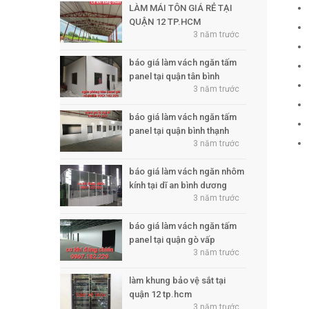
LÀM MÁI TÔN GIÁ RẺ TẠI
QUẬN 12 TP.HCM
3 năm trước
báo giá làm vách ngăn tấm
panel tại quận tân bình
3 năm trước
báo giá làm vách ngăn tấm
panel tại quận bình thạnh
3 năm trước
báo giá làm vách ngăn nhôm
kính tại dĩ an bình dương
3 năm trước
báo giá làm vách ngăn tấm
panel tại quận gò vấp
3 năm trước
làm khung bảo vệ sắt tại
quận 12 tp.hcm
3 năm trước