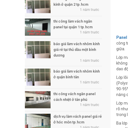
kính ở quận 2 tp.hcm
1 năm trước
thi công làm vách ngăn
panel tại quận 1 tp.hcm
1 năm trước
Panel
công t
báo giá làm vách nhôm kính
giữa.
giá rẻ tại thủ dầu một bình
dương
Lớp mặ
1 năm trước
không 
dao độ
báo giá làm vách nhôm kính
ở quận bình tân
Lớp lõ
1 năm trước
(Polys
90-95%
thi công vách ngăn panel
năng c
cách nhiệt ở tân phú
Lớp mặ
1 năm trước
rõ như
trong 
dịch vụ làm vách panel giá rẻ
ở hóc môn tp.hcm
Ba lớp
1 năm trước