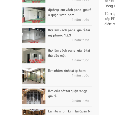
panel
Đồng t
dịch vụ làm vách panel giá rẻ
Tóm lạ
ở quận 12 tp.hcm
xốp EP
1 năm trước
điểm v
thợ làm vách panel giá rẻ tại
mỹ phước 1,2,3
1 năm trước
thợ làm vách panel giá rẻ tại
thủ dầu một
1 năm trước
làm nhôm kính tại tp.hcm
1 năm trước
làm cửa sắt tại quận 9 đẹp
giá rẻ
3 năm trước
Làm tủ nhôm kính tại Quận 6 -