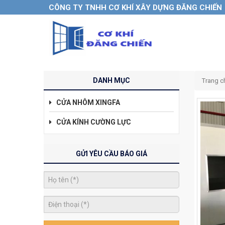
CÔNG TY TNHH CƠ KHÍ XÂY DỰNG ĐĂNG CHIẾN
DANH MỤC
Trang c
CỬA NHÔM XINGFA
CỬA KÍNH CƯỜNG LỰC
GỬI YÊU CẦU BÁO GIÁ