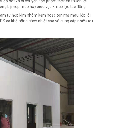
lắp đặt và di chuyển sản phẩm trở nên thuận lợi.
hông bị móp méo hay xiêu vẹo khi có lực tác động.
làm từ hợp kim nhôm kẽm hoặc tôn mạ màu, lớp lõi
 EPS có khả năng cách nhiệt cao và cung cấp nhiều ưu