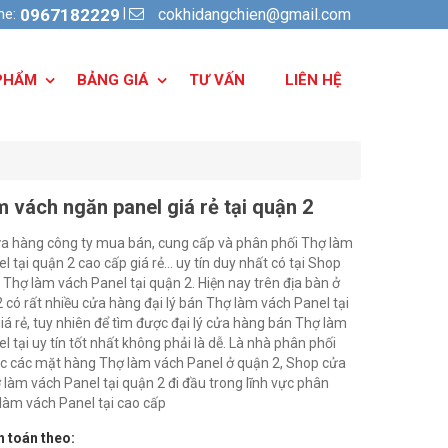
cokhidangchien@gmail.com
|
ine:
0967182229
PHẨM
BẢNG GIÁ
TƯ VẤN
LIÊN HỆ
m vách ngăn panel giá rẻ tại quận 2
ửa hàng công ty mua bán, cung cấp và phân phối Thợ làm
l tại quận 2 cao cấp giá rẻ... uy tín duy nhất có tại Shop
Thợ làm vách Panel tại quận 2. Hiện nay trên địa bàn ở
2 có rất nhiều cửa hàng đại lý bán Thợ làm vách Panel tại
iá rẻ, tuy nhiên để tìm được đại lý cửa hàng bán Thợ làm
l tại uy tín tốt nhất không phải là dễ. Là nhà phân phối
ức các mặt hàng Thợ làm vách Panel ở quận 2, Shop cửa
làm vách Panel tại quận 2 đi đầu trong lĩnh vực phân
làm vách Panel tại cao cấp
 toán theo: