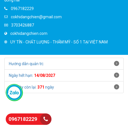
đồng nai
0967182229
cokhidangchien@gmail.com
3703426887
cokhidangchien.com
UY TÍN - CHẤT LƯỢNG - THẨM MỸ - SỐ 1 TẠI VIỆT NAM
Hướng dẫn quản trị
Ngày hết hạn:
14/08/2027
Số ngày còn lại:
371
ngày
0967182229