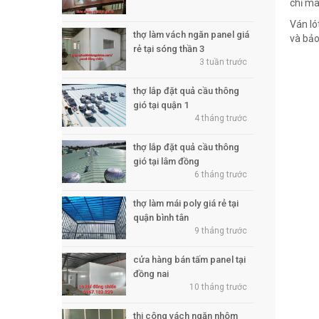
chỉ ma
Ván ló
thợ làm vách ngăn panel giá
và bảo
rẻ tại sóng thần 3
3 tuần trước
thợ lắp đặt quả cầu thông
gió tại quận 1
4 tháng trước
thợ lắp đặt quả cầu thông
gió tại lâm đồng
6 tháng trước
thợ làm mái poly giá rẻ tại
quận bình tân
9 tháng trước
cửa hàng bán tấm panel tại
đồng nai
10 tháng trước
thi công vách ngăn nhôm