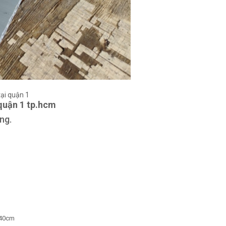
tại quận 1
 quận 1 tp.hcm
ng.
 40cm