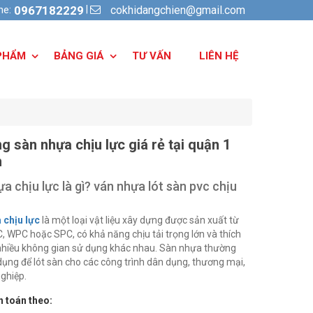
cokhidangchien@gmail.com
|
ine:
0967182229
PHẨM
BẢNG GIÁ
TƯ VẤN
LIÊN HỆ
ng sàn nhựa chịu lực giá rẻ tại quận 1
m
a chịu lực là gì? ván nhựa lót sàn pvc chịu
 chịu lực
là một loại vật liệu xây dựng được sản xuất từ
 WPC hoặc SPC, có khả năng chịu tải trọng lớn và thích
nhiều không gian sử dụng khác nhau. Sàn nhựa thường
ụng để lót sàn cho các công trình dân dụng, thương mại,
ghiệp.
 toán theo: