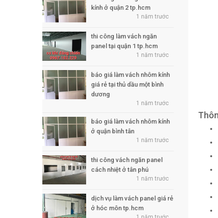
kính ở quận 2 tp.hcm
1 năm trước
thi công làm vách ngăn
panel tại quận 1 tp.hcm
1 năm trước
báo giá làm vách nhôm kính
giá rẻ tại thủ dầu một bình
dương
1 năm trước
Thông
báo giá làm vách nhôm kính
ở quận bình tân
1 năm trước
thi công vách ngăn panel
cách nhiệt ở tân phú
1 năm trước
dịch vụ làm vách panel giá rẻ
ở hóc môn tp.hcm
1 năm trước