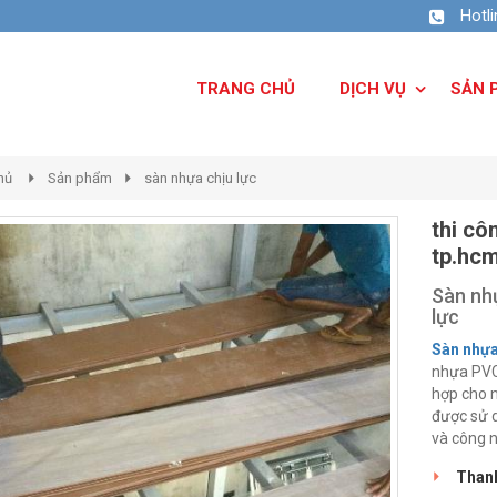
Hotl
TRANG CHỦ
DỊCH VỤ
SẢN 
hủ
Sản phẩm
sàn nhựa chịu lực
thi cô
tp.hc
Sàn nhự
lực
Sàn nhựa
nhựa PVC,
hợp cho 
được sử d
và công n
Thanh