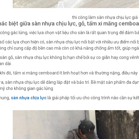
thi công làm sàn nhựa chịu lực giá
ác biệt giữa sàn nhựa chịu lực, gỗ, tấm xi măng cemboa
i công gác lửng, việc lựa chọn vật liệu cho sàn là rất quan trọng để đảm b
số các lựa chọn hiện có, sàn nhựa chịu lực nổi bật với nhiều ưu điểm nổi b
ông chỉ cung cấp độ bền cao mà còn có khả năng chống ẩm tốt, giúp ngăn
 sàn gỗ, sàn nhựa chịu lực không bị hạn chế bởi sự co giãn hay cong vênh
an dài.
khi đó, tấm xi măng cemboard ít linh hoạt hơn và thường nặng, điều này c
ra, sàn nhựa chịu lực dễ dàng lắp đặt và bảo trì. Bề mặt sản phẩm đa d
ỹ cho không gian gác lửng.
chung,
sàn nhựa chịu lực
là giải pháp tối ưu cho công trình nào cần sự kế