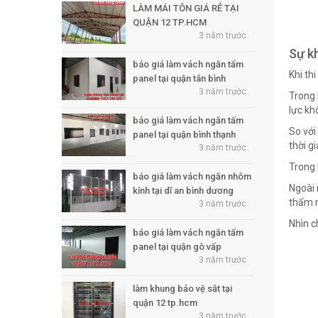
LÀM MÁI TÔN GIÁ RẺ TẠI
QUẬN 12 TP.HCM
3 năm trước
Sự kh
báo giá làm vách ngăn tấm
Khi th
panel tại quận tân bình
3 năm trước
Trong 
lực kh
báo giá làm vách ngăn tấm
So với
panel tại quận bình thạnh
thời gi
3 năm trước
Trong 
báo giá làm vách ngăn nhôm
Ngoài 
kính tại dĩ an bình dương
thẩm m
3 năm trước
Nhìn 
báo giá làm vách ngăn tấm
panel tại quận gò vấp
3 năm trước
làm khung bảo vệ sắt tại
quận 12 tp.hcm
3 năm trước