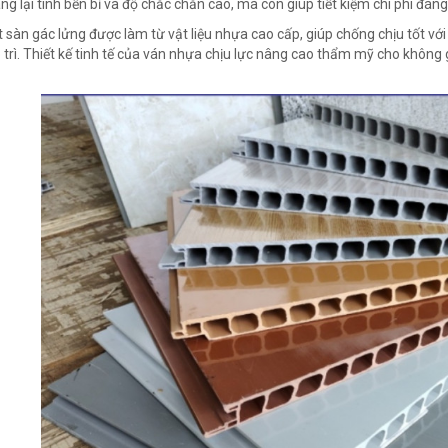
ng lại tính bền bỉ và độ chắc chắn cao, mà còn giúp tiết kiệm chi phí đáng
t sàn gác lửng được làm từ vật liệu nhựa cao cấp, giúp chống chịu tốt vớ
 trì. Thiết kế tinh tế của ván nhựa chịu lực nâng cao thẩm mỹ cho không 