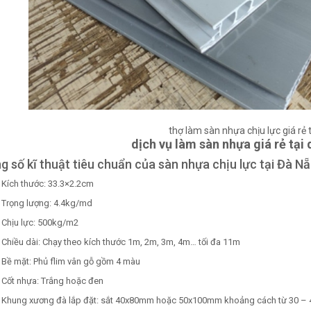
thợ làm sàn nhựa chịu lực giá rẻ 
dịch vụ làm sàn nhựa giá rẻ tại
 số kĩ thuật tiêu chuẩn của sàn nhựa chịu lực tại Đà Nẵ
Kích thước: 33.3×2.2cm
Trọng lượng: 4.4kg/md
Chịu lực: 500kg/m2
Chiều dài: Chạy theo kích thước 1m, 2m, 3m, 4m… tối đa 11m
Bề mặt: Phủ flim vân gỗ gồm 4 màu
Cốt nhựa: Trắng hoặc đen
Khung xương đà lắp đặt: sắt 40x80mm hoặc 50x100mm khoảng cách từ 30 –