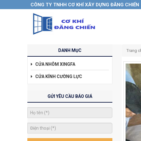
CÔNG TY TNHH CƠ KHÍ XÂY DỰNG ĐĂNG CHIẾN
DANH MỤC
Trang c
CỬA NHÔM XINGFA
CỬA KÍNH CƯỜNG LỰC
GỬI YÊU CẦU BÁO GIÁ