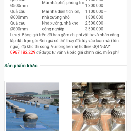
Mái nhà phố, phòng trọ
Ø500mm
1.300.000
Quả cầu
Mái nhà diện tích lớn,
1.100.000 –
Ø600mm
nhà xưởng nhỏ
1.800.000
Quả cầu
Nhà xưởng, nhà kho
2.500.000 –
Ø800mm
công nghiệp
3.500.000
Lưu ý: Bảng giá trên đã bao gồm chi phí vật tư và nhân công
lắp đặt trọn gói. Đơn giá có thể thay đổi tùy vào loại mái (tôn,
ngói), độ khó thi công. Vui lòng liên hệ hotline GỌI NGAY:
0967.182.229
để được tư vấn và báo giá chính xác, miễn phí!
Sản phẩm khác