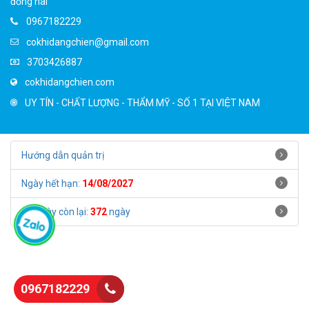
đồng nai
0967182229
cokhidangchien@gmail.com
3703426887
cokhidangchien.com
UY TÍN - CHẤT LƯỢNG - THẨM MỸ - SỐ 1 TẠI VIỆT NAM
Hướng dẫn quản trị
Ngày hết hạn:
14/08/2027
Số ngày còn lại:
372
ngày
0967182229