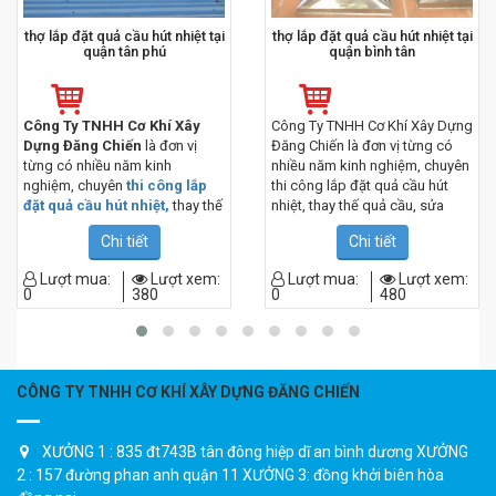
thợ lắp đặt quả cầu hút nhiệt tại
thợ lắp đặt quả cầu hút nhiệt tại
quận tân phú
quận bình tân
Công Ty TNHH Cơ Khí Xây
Công Ty TNHH Cơ Khí Xây Dựng
Dựng Đăng Chiến
là đơn vị
Đăng Chiến là đơn vị từng có
từng có nhiều năm kinh
nhiều năm kinh nghiệm, chuyên
nghiệm, chuyên
thi công lắp
thi công lắp đặt quả cầu hút
đặt quả cầu hút nhiệt,
thay thế
nhiệt, thay thế quả cầu, sửa
quả cầu, sửa chữa quả cầu ,
chữa quả cầu , cho hàng nghìn
Chi tiết
Chi tiết
cho hàng nghìn khách hàng
khách hàng mỗi năm, tại khu
mỗi năm, tại khu vực Quận Tân
vực Quận Bình Tân TP HCM.
Lượt mua:
Lượt xem:
Lượt mua:
Lượt xem:
phú TP HCM.
0
380
0
480
CÔNG TY TNHH CƠ KHÍ XÂY DỰNG ĐĂNG CHIẾN
XƯỞNG 1 : 835 đt743B tân đông hiệp dĩ an bình dương XƯỞNG
2 : 157 đường phan anh quận 11 XƯỞNG 3: đồng khởi biên hòa