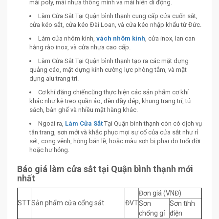
mái poly, mái nhựa thông minh và mái hiên di động.
Làm Cửa Sắt Tại Quận bình thạnh cung cấp cửa cuốn sắt,
cửa kéo sắt, cửa kéo Đài Loan, và cửa kéo nhập khẩu từ Đức.
Làm cửa nhôm kính,
vách nhôm kính
, cửa inox, lan can
hàng rào inox, và cửa nhựa cao cấp.
Làm Cửa Sắt Tại Quận bình thạnh tạo ra các mặt dựng
quảng cáo, mặt dựng kính cường lực phòng tắm, và mặt
dựng alu trang trí.
Cơ khí đăng chiếncũng thực hiện các sản phẩm cơ khí
khác như kệ treo quần áo, đèn đầy dép, khung trang trí, tủ
sách, bàn ghế và nhiều mặt hàng khác.
Ngoài ra,
Làm Cửa Sắt
Tại Quận bình thạnh còn có dịch vụ
tân trang, sơn mới và khắc phục mọi sự cố của cửa sắt như rỉ
sét, cong vênh, hỏng bản lề, hoặc màu sơn bị phai do tuổi đời
hoặc hư hỏng.
Báo giá làm cửa sắt tại Quận bình thạnh mới
nhất
Đơn giá (VNĐ)
STT
Sản phẩm cửa cổng sắt
ĐVT
Sơn
Sơn tĩnh
chống gỉ
điện