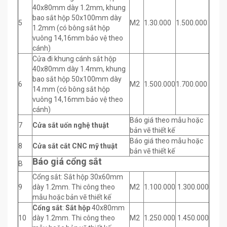
40x80mm dày 1.2mm, khung
bao sắt hộp 50x100mm dày
5
M2
1.30.000
1.500.000
1.2mm (có bông sắt hộp
vuông 14,16mm bảo vệ theo
cánh)
Cửa đi khung cánh sắt hộp
40x80mm dày 1.4mm, khung
bao sắt hộp 50x100mm dày
6
M2
1.500.000
1.700.000
14.mm (có bông sắt hộp
vuông 14,16mm bảo vệ theo
cánh)
Báo giá theo mẫu hoặc
7
Cửa sắt uốn nghệ thuật
bản vẽ thiết kế
Báo giá theo mẫu hoặc
8
Cửa sắt cắt CNC mỹ thuật
bản vẽ thiết kế
Báo giá cổng sắt
B
Cổng sắt: Sắt hộp 30x60mm
9
dày 1.2mm. Thi công theo
M2
1.100.000
1.300.000
mẫu hoặc bản vẽ thiết kế
Cổng sắt
:
Sắt hộp
40x80mm
10
dày 1.2mm. Thi công theo
M2
1.250.000
1.450.000