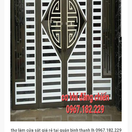
thợ làm cửa sắt giá rẻ tại quận bình thạnh lh 0967.182.229