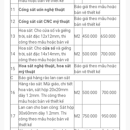
mẫu hoặc bản vẽ thiết kế
Báo giá theo mẫu hoặc
11
Cổng sắt uốn nghệ thuật
bản vẽ thiết kế
Báo giá theo mẫu hoặc
12
Cổng sắt cắt CNC mỹ thuật
bản vẽ thiết kế
Hoa sắt: Cho cửa sổ và giếng
13
trời, sắt đặc 12x12mm, thi
M2
450.000
650.000
công theo mẫu hoặc bản vẽ
Hoa sắt: Cho
cửa sổ
và giếng
14
trời, sắt đặc 14x14mm, thi
M2
500.000
700.000
công theo mẫu hoặc bản vẽ
Hoa sắt nghệ thuật, hoa sắt
Báo giá theo mẫu hoặc
15
mỹ thuật
bản vẽ thiết kế
C
Báo giá hàng rào lan can sắt
Hàng rào sắt: Mũi giáo, chi tiết
hoa văn, sắt hộp 20x20mm
16
M2
500.000
700.000
dày 1.2mm. Thi công theo
mẫu hoặc bản vẽ thiết kế
Lan can cho ban công: Sắt hộp
30x60mm dày 1.2mm. Thi
17
M2
750.000
950.000
công theo mẫu hoặc bản vẽ
thiết kế