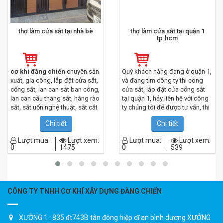
thợ làm cửa sắt tại nhà bè
thợ làm cửa sắt tại quận 1
tp.hcm
cơ khí đăng chiến
chuyên sản
Quý khách hàng đang ở quận 1,
xuất, gia công, lắp đặt cửa sắt,
và đang tìm công ty thi công
cổng sắt, lan can sắt ban công,
cửa sắt, lắp đặt cửa cổng sắt
lan can cầu thang sắt, hàng rào
tại quận 1, hảy liên hệ với công
sắt, sắt uốn nghệ thuật, sắt cắt
ty chúng tôi để được tư vấn, thi
CNC mỹ thuật,…Với mức giá tốt
công qua số
0967.182.229
Chi tiết
Chi tiết
nhất tại nhà bè.
chiến
Lượt mua:
Lượt xem:
Lượt mua:
Lượt xem:
0
1475
0
539
CÔNG TY TNHH CƠ KHÍ XÂY DỰNG ĐĂNG CHIẾN
XƯỞNG 1 : 835 đt743B tân đông hiệp dĩ an bình dương XƯỞNG