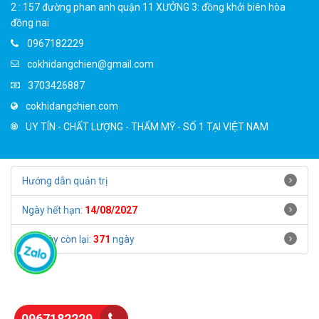
2 : 157 đường phan anh quận 11 XƯỞNG 3: đồng khởi biên hòa
đồng nai
0967182229
cokhidangchien@gmail.com
3703426887
cokhidangchien.com
UY TÍN - CHẤT LƯỢNG - THẨM MỸ - SỐ 1 TẠI VIỆT NAM
Hướng dẫn quản trị
Ngày hết hạn:
14/08/2027
Số ngày còn lại:
371
ngày
0967182229