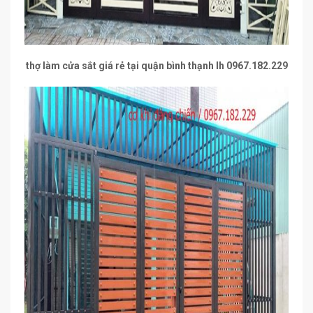
thợ làm cửa sắt giá rẻ tại quận bình thạnh lh 0967.182.229