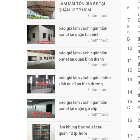
C
LÀM MÁI TÔN GIÁ RẺ TẠI
6
k
QUẬN 12 TP.HCM
s
3 năm trước
7
C
8
C
báo giá làm vách ngăn tấm
9
C
panel tại quận tân bình
B
B
3 năm trước
C
10
t
báo giá làm vách ngăn tấm
C
panel tại quận bình thạnh
11
t
3 năm trước
12
C
H
báo giá làm vách ngăn nhôm
13
t
kính tại dĩ an bình dương
H
3 năm trước
14
t
15
H
báo giá làm vách ngăn tấm
C
B
panel tại quận gò vấp
H
3 năm trước
16
2
t
làm khung bảo vệ sắt tại
L
quận 12 tp.hcm
17
T
3 năm trước