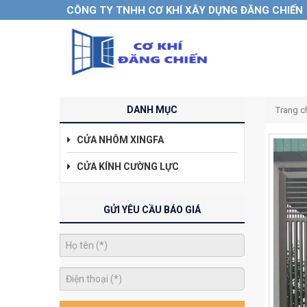
CÔNG TY TNHH CƠ KHÍ XÂY DỰNG ĐĂNG CHIẾN
DANH MỤC
Trang c
CỬA NHÔM XINGFA
CỬA KÍNH CƯỜNG LỰC
GỬI YÊU CẦU BÁO GIÁ