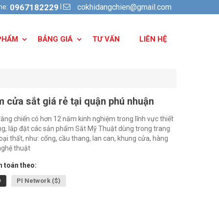
cokhidangchien@gmail.com
|
ine:
0967182229
PHẨM
BẢNG GIÁ
TƯ VẤN
LIÊN HỆ
m cửa sắt giá rẻ tại quận phú nhuận
ăng chiến có hơn 12 năm kinh nghiệm trong lĩnh vực thiết
ông, lắp đặt các sản phẩm Sắt Mỹ Thuật dùng trong trang
ngoại thất, như: cổng, cầu thang, lan can, khung cửa, hàng
 nghệ thuật
 toán theo:
Đ
PI Network ($)