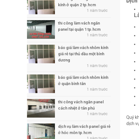
Dịch
kính ở quận 2 tp.hcm
1 năm trước
L
thi công làm vách ngăn
panel tại quận 1 tp.hcm
1 năm trước
báo giá làm vách nhôm kính
giá rẻ tại thủ dầu một bình
dương
1 năm trước
báo giá làm vách nhôm kính
ở quận bình tân
1 năm trước
thi công vách ngăn panel
cách nhiệt ở tân phú
1 năm trước
Quý kh
dịch v
dịch vụ làm vách panel giá rẻ
ở hóc môn tp.hcm
1 năm trước