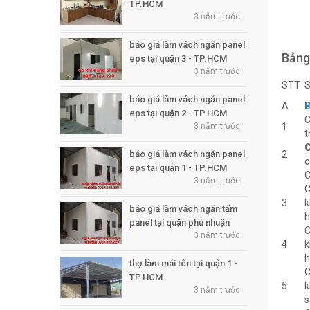
TP.HCM
3 năm trước
báo giá làm vách ngăn panel
Bảng
eps tại quận 3 - TP.HCM
3 năm trước
STT
S
báo giá làm vách ngăn panel
A
B
eps tại quận 2 - TP.HCM
C
3 năm trước
1
t
C
báo giá làm vách ngăn panel
2
c
eps tại quận 1 - TP.HCM
C
3 năm trước
C
3
k
báo giá làm vách ngăn tấm
h
panel tại quận phú nhuận
C
3 năm trước
4
k
h
thợ làm mái tôn tại quận 1 -
C
TP.HCM
5
k
3 năm trước
s