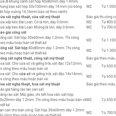
ửa đi khung cánh sắt hộp 40x80mm dày 1.4mm,
hung bao sắt hộp 50x100mm dày 14.mm (có bông
M2
Từ 1.050
ắt hộp vuông 14,16mm bảo vệ theo cánh)
ửa sắt nghệ thuật, cửa sắt mỹ thuật
Báo giá thi công c
ửa xếp kéo Đài Loan: Có lá tôn, dày 0.6mm
M2
Từ 800.
ửa xếp kéo Đài Loan: Không lá tôn, dày 0.6mm
M2
Từ 700.
áo giá cổng sắt
ổng sắt: Sắt hộp 30x60mm dày 1.2mm. Thi công
M2
Từ 1.100
heo mẫu hoặc bản vẽ thiết kế
ổng sắt
:
Sắt hộp
40x80mm dày 1.2mm. Thi công
M2
Từ 1.300
heo mẫu hoặc bản vẽ thiết kế
ổng sắt nghệ thuật, cổng sắt mỹ thuật
Báo giá theo mẫu 
oa sắt: Cho cửa sổ và giếng trời, sắt đặc 12x12mm,
M2
Từ 650.
hi công theo mẫu hoặc bản vẽ
oa sắt: Cho
cửa sổ
và giếng trời, sắt đặc 14x14mm,
M2
Từ 650.
hi công theo mẫu hoặc bản vẽ
oa sắt nghệ thuật, hoa sắt mỹ thuật
Báo giá theo mẫu 
áo giá hàng rào lan can sắt
àng rào sắt: Mũi giáo, chi tiết hoa văn, sắt hộp
0x20mm dày 1.2mm. Thi công theo mẫu hoặc bản vẽ
M2
Từ 650.
hiết kế
an can cho ban công: Sắt hộp 30x60mm dày 1.2mm.
M2
Từ 700.
hi công theo mẫu hoặc bản vẽ thiết kế