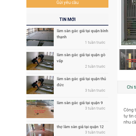
Gửi yêu cầu
TIN MỚI
làm sàn gác giả tại quận bình
thạnh
1 tuần trước
làm sàn gác giả tại quận gò
vấp
2 tuần trước
làm sàn gác giả tại quận thủ
đức
Chi 
3 tuần trước
làm sàn gác giả tại quận 9
3 tuần trước
Công t
tự tin
nhu cầ
thợ làm sàn giả tại quận 12
3 tuần trước