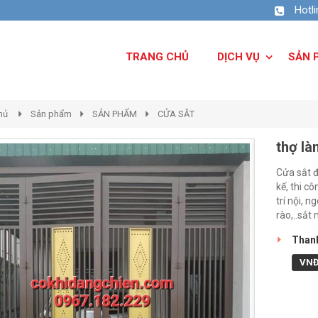
Hotl
TRANG CHỦ
DỊCH VỤ
SẢN 
hủ
Sản phẩm
SẢN PHẨM
CỬA SẮT
thợ là
Cửa sắt đ
kế, thi c
trí nội, 
rào,..sắt
Thanh
VN