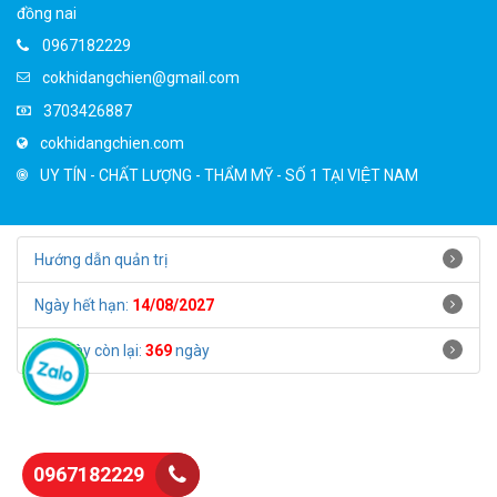
đồng nai
0967182229
cokhidangchien@gmail.com
3703426887
cokhidangchien.com
UY TÍN - CHẤT LƯỢNG - THẨM MỸ - SỐ 1 TẠI VIỆT NAM
Hướng dẫn quản trị
Ngày hết hạn:
14/08/2027
Số ngày còn lại:
369
ngày
0967182229