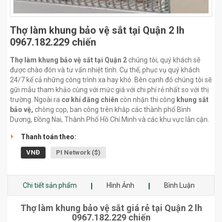
Thợ làm khung bảo vệ sắt tại Quận 2 lh
0967.182.229 chiến
Thợ làm khung bảo vệ sắt tại Quận 2
chúng tôi, quý khách sẽ
được chào đón và tư vấn nhiệt tình. Cụ thể, phục vụ quý khách
24/7 kể cả những công trình xa hay khó. Bên cạnh đó chúng tôi sẽ
gữi mẫu tham khảo cùng với mức giá với chi phí rẻ nhất so với thị
trường. Ngoài ra
cơ khí đăng chiên
còn nhận thi công
khung sắt
bảo vệ,
chòng cọp, ban công trên khắp các thành phố Bình
Dương, Đồng Nai, Thành Phố Hồ Chí Minh và các khu vực lân cận.
Thanh toán theo:
VNĐ
PI Network ($)
Chi tiết sản phẩm
Hình Ảnh
Bình Luận
Thợ làm khung bảo vệ sắt giá rẻ tại Quận 2 lh
0967.182.229 chiến