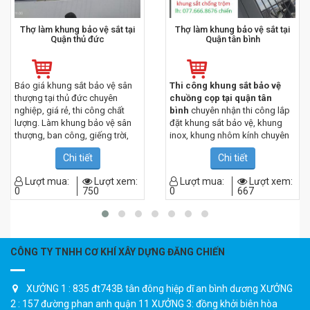
Thợ làm khung bảo vệ sắt tại
Thợ làm khung bảo vệ sắt tại
Quận thủ đức
Quận tân bình
Báo giá khung sắt bảo vệ sân
Thi công khung sắt bảo vệ
thượng tại thủ đức chuyên
chuồng cọp tại quận tân
nghiệp, giá rẻ, thi công chất
bình
chuyên nhận thi công lắp
lượng. Làm khung bảo vệ sân
đặt khung sắt bảo vệ, khung
thượng, ban công, giếng trời,
inox, khung nhôm kính chuyên
cửa sổ…Đội thợ làm khung sắt
nghiệp.
Làm khung sắt bảo vệ
Chi tiết
Chi tiết
bảo vệ có kinh nghiệm, phục vụ
sân thượng, khung sắt giếng
chu đáo, có trách nhiệm. Điện
trời, chuồng cọp ban công uy
Lượt mua:
Lượt xem:
Lượt mua:
Lượt xem:
thoại liên hệ 0967.182.229 Mr
tín
, giá rẻ. công ty Cơ Khí đăng
0
750
0
667
chiến
chiến với nhiều năm kinh
nghiệm trong lĩnh vực cơ khí
xây dựng, đội ngũ thợ tay nghề
giỏi sẽ mang đến cho quý
khách những dịch vụ hài lòng
CÔNG TY TNHH CƠ KHÍ XÂY DỰNG ĐĂNG CHIẾN
nhất.
XƯỞNG 1 : 835 đt743B tân đông hiệp dĩ an bình dương XƯỞNG
2 : 157 đường phan anh quận 11 XƯỞNG 3: đồng khởi biên hòa