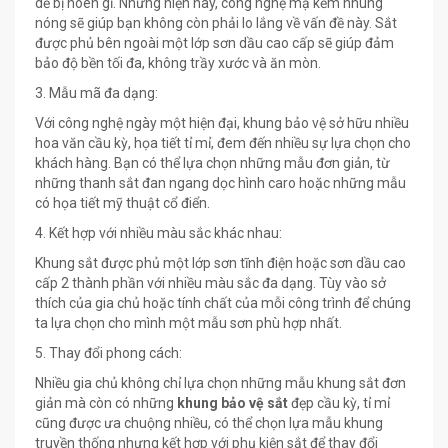
dễ bị hoen gỉ. Nhưng hiện nay, công nghệ mạ kẽm nhúng
nóng sẽ giúp bạn không còn phải lo lắng về vấn đề này. Sắt
được phủ bên ngoài một lớp sơn dầu cao cấp sẽ giúp đảm
bảo độ bền tối đa, không trầy xước và ăn mòn.
3. Mẫu mã đa dạng:
Với công nghệ ngày một hiện đại, khung bảo vệ sở hữu nhiều
hoa văn cầu kỳ, họa tiết tỉ mỉ, đem đến nhiều sự lựa chọn cho
khách hàng. Bạn có thể lựa chọn những mẫu đơn giản, từ
những thanh sắt đan ngang dọc hình caro hoặc những mẫu
có họa tiết mỹ thuật cổ điển.
4. Kết hợp với nhiều màu sắc khác nhau:
Khung sắt được phủ một lớp sơn tĩnh điện hoặc sơn dầu cao
cấp 2 thành phần với nhiều màu sắc đa dạng. Tùy vào sở
thích của gia chủ hoặc tính chất của mỗi công trình để chúng
ta lựa chọn cho mình một mẫu sơn phù hợp nhất.
5. Thay đổi phong cách:
Nhiều gia chủ không chỉ lựa chọn những mẫu khung sắt đơn
giản mà còn có những
khung bảo vệ sắt
đẹp cầu kỳ, tỉ mỉ
cũng được ưa chuộng nhiều, có thể chọn lựa mẫu khung
truyền thống nhưng kết hợp với phụ kiện sắt để thay đổi