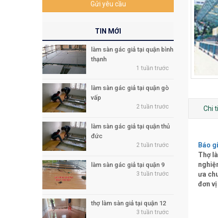
Gửi yêu cầu
TIN MỚI
làm sàn gác giả tại quận bình
thạnh
1 tuần trước
làm sàn gác giả tại quận gò
vấp
2 tuần trước
Chi 
làm sàn gác giả tại quận thủ
đức
Báo gi
2 tuần trước
Thợ là
nghiệ
làm sàn gác giả tại quận 9
3 tuần trước
ưa chu
đơn vị
thợ làm sàn giả tại quận 12
3 tuần trước