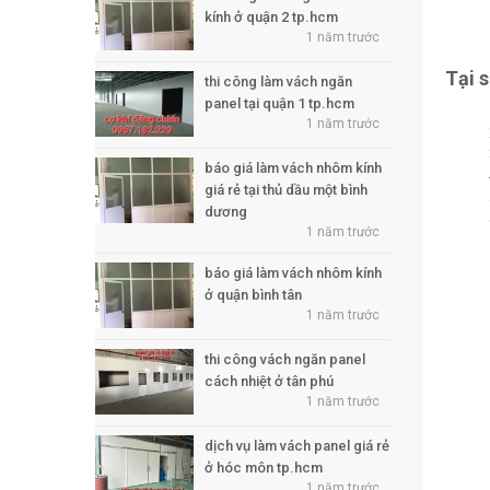
kính ở quận 2 tp.hcm
1 năm trước
Tại s
thi công làm vách ngăn
panel tại quận 1 tp.hcm
1 năm trước
báo giá làm vách nhôm kính
giá rẻ tại thủ dầu một bình
dương
1 năm trước
báo giá làm vách nhôm kính
ở quận bình tân
1 năm trước
thi công vách ngăn panel
cách nhiệt ở tân phú
1 năm trước
dịch vụ làm vách panel giá rẻ
ở hóc môn tp.hcm
1 năm trước