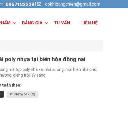
cokhidangchien@gmail.com
|
ine:
0967182229
PHẨM
BẢNG GIÁ
TƯ VẤN
LIÊN HỆ
i poly nhựa tại biên hòa đồng nai
công mái lợp poly nhà xe, nhà xưởng, mái hiên nhà phố,
hượng, giếng trời lấy sáng
 toán theo:
Đ
PI Network ($)