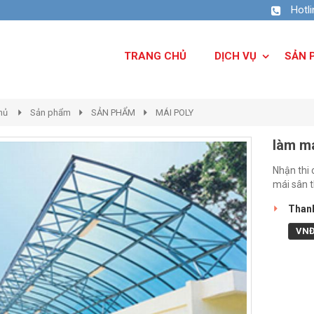
Hotl
TRANG CHỦ
DỊCH VỤ
SẢN 
hủ
Sản phẩm
SẢN PHẨM
MÁI POLY
làm má
Nhận thi 
mái sân t
Thanh
VN