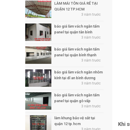
LÀM MÁI TÔN GIÁ RẺ TẠI
QUẬN 12 TP.HCM
3 năm trước
báo giá làm vách ngăn tấm
panel tại quận tân bình
3 năm trước
báo giá làm vách ngăn tấm
panel tại quận bình thạnh
3 năm trước
báo giá làm vách ngăn nhôm
kính tại dĩ an bình dương
3 năm trước
báo giá làm vách ngăn tấm
panel tại quận gò vấp
3 năm trước
làm khung bảo vệ sắt tại
Khi 
quận 12 tp.hcm
3 năm trước