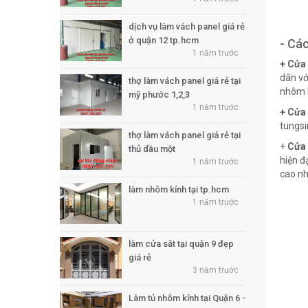
dịch vụ làm vách panel giá rẻ
ở quận 12 tp.hcm
- Cá
1 năm trước
+ Cửa
dân vớ
thợ làm vách panel giá rẻ tại
nhôm k
mỹ phước 1,2,3
1 năm trước
+ Cửa
tungsi
thợ làm vách panel giá rẻ tại
+
Cửa 
thủ dầu một
hiện đ
1 năm trước
cao nh
làm nhôm kính tại tp.hcm
1 năm trước
làm cửa sắt tại quận 9 đẹp
giá rẻ
3 năm trước
Làm tủ nhôm kính tại Quận 6 -