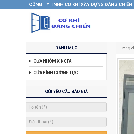
CÔNG TY TNHH CƠ KHÍ XÂY DỰNG ĐĂNG CHIẾN
DANH MỤC
Trang c
CỬA NHÔM XINGFA
CỬA KÍNH CƯỜNG LỰC
GỬI YÊU CẦU BÁO GIÁ