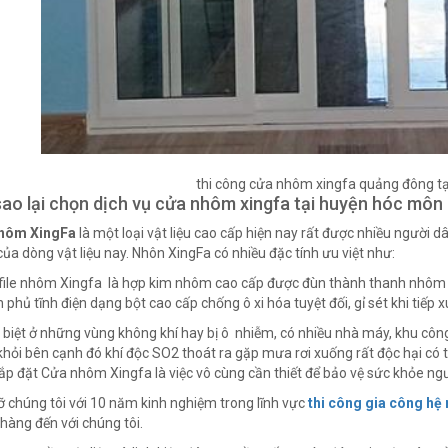
thi công cửa nhôm xingfa quảng đông t
sao lại chọn dịch vụ cửa nhôm xingfa tại huyện hóc môn 
hôm XingFa
là một loại vật liệu cao cấp hiện nay rất được nhiều người
của dòng vật liệu nay. Nhôn XingFa có nhiều đặc tính ưu việt như:
ile nhôm Xingfa là hợp kim nhôm cao cấp được đùn thành thanh nhôm d
n phủ tĩnh điện dạng bột cao cấp chống ô xi hóa tuyệt đối, gỉ sét khi tiếp x
biệt ở những vùng không khí hay bị ô nhiễm, có nhiều nhà máy, khu côn
khỏi bên cạnh đó khí độc SO2 thoát ra gặp mưa rơi xuống rất độc hại có 
 lắp đặt Cửa nhôm Xingfa là việc vô cùng cần thiết để bảo vệ sức khỏe ngư
ỡ chúng tôi với 10 năm kinh nghiệm trong lĩnh vực
thi công gia công hệ
hàng đến với chúng tôi.