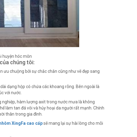
ại huyện hóc môn
của chúng tôi:
 dân ưu chuộng bởi sự chắc chắn cũng như vẽ đẹp sang
ài dạng hộp có chứa các khoang rỗng. Bên ngoài là
úc với nước.
g nghiệp, hàm lượng axit trong nước mưa là không
thể làm tan đá vôi và hủy hoại da người rất mạnh. Chính
ời thân trong gia đình.
 nhôm XingFa cao cấp
sẽ mang lại sự hài lòng cho mỗi