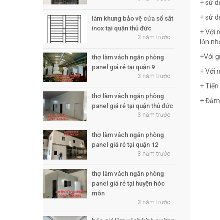
+ sử d
+ sử d
làm khung bảo vệ cửa sổ sắt
inox tại quận thủ đức
+ Với 
3 năm trước
lớn nh
+Với g
thợ làm vách ngăn phòng
panel giá rẻ tại quận 9
+ Với 
3 năm trước
+ Tiến
thợ làm vách ngăn phòng
+ Đảm 
panel giá rẻ tại quận thủ đức
3 năm trước
thợ làm vách ngăn phòng
panel giá rẻ tại quận 12
3 năm trước
thợ làm vách ngăn phòng
panel giá rẻ tại huyện hóc
môn
3 năm trước