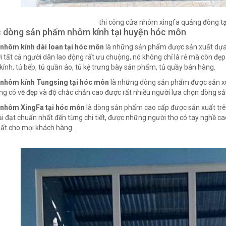
thi công cửa nhôm xingfa quảng đông t
c dòng sản phẩm nhôm kính tại huyện hóc môn
 nhôm kính đài loan tại hóc môn
là những sản phẩm được sản xuất dựa t
i tất cả người dân lao động rất ưu chuộng, nó không chỉ là rẻ mà còn đẹ
ính, tủ bếp, tủ quần áo, tủ kệ trưng bày sản phẩm, tủ quầy bán hàng.
 nhôm kính Tungsing tại hóc môn
là những dòng sản phẩm được sản xu
ng có vẽ đẹp và độ chắc chắn cao được rất nhiều người lựa chọn dòng sả
nhôm XingFa tại hóc môn
là dòng sản phẩm cao cấp được sản xuất trê
ại đạt chuẩn nhất đến từng chi tiết, được những người thợ có tay nghề 
ất cho mọi khách hàng.