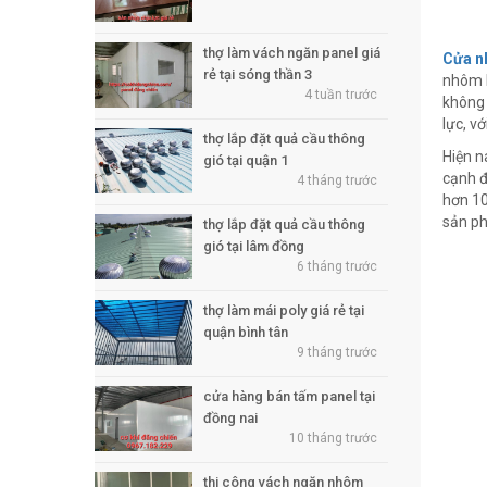
thợ làm vách ngăn panel giá
Cửa n
rẻ tại sóng thần 3
nhôm k
4 tuần trước
không 
lực, vớ
thợ lắp đặt quả cầu thông
Hiện n
gió tại quận 1
cạnh đ
4 tháng trước
hơn 10
sản ph
thợ lắp đặt quả cầu thông
gió tại lâm đồng
6 tháng trước
thợ làm mái poly giá rẻ tại
quận bình tân
9 tháng trước
cửa hàng bán tấm panel tại
đồng nai
10 tháng trước
thi công vách ngăn nhôm