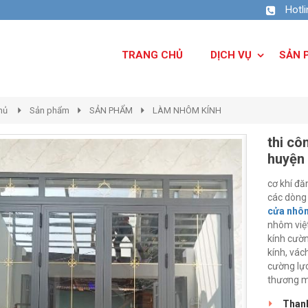
Hotl
TRANG CHỦ
DỊCH VỤ
SẢN 
hủ
Sản phẩm
SẢN PHẨM
LÀM NHÔM KÍNH
thi cô
huyện
cơ khí đ
các dòng
cửa nhôm
nhôm việt
kính cườn
kính, vác
cường lực
thương mạ
Thanh