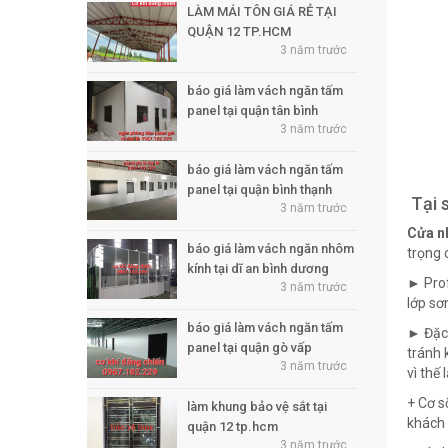
LÀM MÁI TÔN GIÁ RẺ TẠI
QUẬN 12 TP.HCM
3 năm trước
báo giá làm vách ngăn tấm
panel tại quận tân bình
3 năm trước
báo giá làm vách ngăn tấm
panel tại quận bình thạnh
Tại 
3 năm trước
Cửa n
báo giá làm vách ngăn nhôm
trọng 
kính tại dĩ an bình dương
► Prof
3 năm trước
lớp sơ
báo giá làm vách ngăn tấm
► Đặc 
panel tại quận gò vấp
tránh 
3 năm trước
vì thế
+ Cơ s
làm khung bảo vệ sắt tại
khách 
quận 12 tp.hcm
3 năm trước