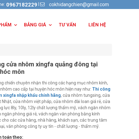
cokhidangchien@gmail.com
|
ine:
0967182229
PHẨM
BẢNG GIÁ
TƯ VẤN
LIÊN HỆ
ng cửa nhôm xingfa quảng đông tại
 hóc môn
ăng chiến chuyên nhận thi công các hạng mục nhôm kính,
 nhôm cao cấp tại huyện hóc môn hiện nay như:
Thi công
 xingfa nhập khẩu chính hãng
, cửa nhôm tungsing, cửa
 Nhật, cửa nhôm việt pháp, cửa nhôm đài loan giá rẻ, cửa
g lực 8ly, 10ly, 12ly chất lượng thẩm mỹ, vách ngăn nhôm
h ngăn phòng giá rẻ, vách ngăn văn phòng bằng kính
 cho các cửa hàng, nhà hàng, khách sạn, các trung tâm
i, văn phòng công ty uy tín - chất lượng - thẩm mỹ.
 toán theo: