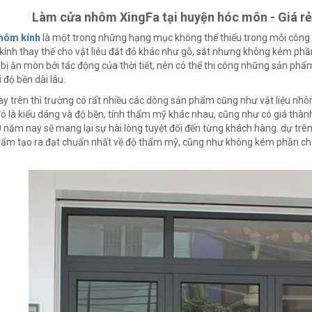
Làm cửa nhôm XingFa tại huyện hóc môn - Giá rẻ 
hôm kính
là một trong những hạng mục không thể thiếu trong mỗi công tr
ính thay thế cho vật liêu đắt đỏ khác như gỗ, sắt nhưng không kém ph
bị ăn mòn bởi tác động của thời tiết, nên có thể thi công những sản ph
i độ bền dài lâu.
ay trên thì trường có rất nhiều các dòng sản phẩm cũng như vật liệu nh
ó là kiểu dáng và độ bền, tính thẩm mỹ khác nhau, cũng như có giá thành
 năm nay sẽ mang lại sự hài lòng tuyệt đối đến từng khách hàng. dự trê
ẩm tạo ra đạt chuẩn nhất về độ thẩm mỹ, cũng như không kém phần chắ