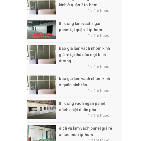
kính ở quận 2 tp.hcm
1 năm trước
thi công làm vách ngăn
panel tại quận 1 tp.hcm
1 năm trước
báo giá làm vách nhôm kính
giá rẻ tại thủ dầu một bình
dương
1 năm trước
báo giá làm vách nhôm kính
ở quận bình tân
1 năm trước
thi công vách ngăn panel
cách nhiệt ở tân phú
1 năm trước
dịch vụ làm vách panel giá rẻ
ở hóc môn tp.hcm
1 năm trước