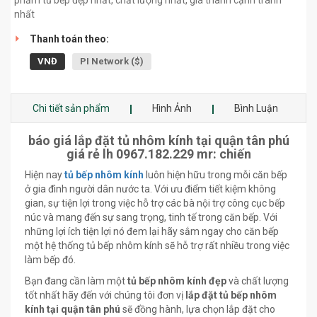
phẩm tủ bếp đẹp nhất, chất lượng nhất, giá thành cạnh tranh
nhất
Thanh toán theo:
VNĐ
PI Network ($)
Chi tiết sản phẩm
Hình Ảnh
Bình Luận
báo giá lắp đặt tủ nhôm kính tại quận tân phú
giá rẻ lh 0967.182.229 mr: chiến
Hiện nay
tủ bếp nhôm kính
luôn hiện hữu trong mỗi căn bếp
ở gia đình người dân nước ta. Với ưu điểm tiết kiệm không
gian, sự tiện lợi trong việc hỗ trợ các bà nội trợ công cục bếp
núc và mang đến sự sang trọng, tinh tế trong căn bếp. Với
những lợi ích tiện lợi nó đem lại hãy sắm ngay cho căn bếp
một hệ thống tủ bếp nhôm kính sẽ hỗ trợ rất nhiều trong việc
làm bếp đó.
Bạn đang cần làm một
tủ bếp nhôm kính đẹp
và chất lượng
tốt nhất hãy đến với chúng tôi đơn vị
lắp đặt tủ bếp nhôm
kính tại quận tân phú
sẽ đồng hành, lựa chọn lắp đặt cho