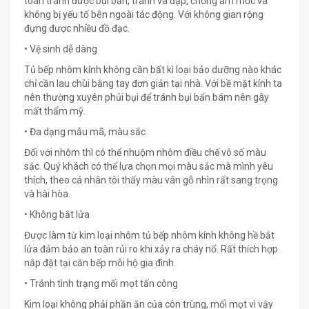
toàn tránh được bụi bẩn, tránh va đập, chống ẩm mốc và
không bị yếu tố bên ngoài tác động. Với không gian rộng
đựng được nhiều đồ đạc.
• Vệ sinh dễ dàng
Tủ bếp nhôm kính không cần bất kì loại bảo dưỡng nào khác
chỉ cần lau chùi bằng tay đơn giản tại nhà. Với bề mặt kính ta
nên thường xuyên phủi bụi để tránh bụi bẩn bám nên gây
mất thẩm mỹ.
• Đa dạng mẫu mã, màu sắc
Đối với nhôm thì có thể nhuộm nhôm điều chế vô số màu
sắc. Quý khách có thể lựa chọn mọi màu sắc mà mình yêu
thích, theo cá nhân tôi thấy màu vân gỗ nhìn rất sang trọng
và hài hòa.
• Không bắt lửa
Được làm từ kim loại nhôm tủ bếp nhôm kính không hề bắt
lửa đảm bảo an toàn rủi ro khi xảy ra cháy nổ. Rất thích hợp
nắp đặt tại căn bếp mỗi hộ gia đình.
• Tránh tình trạng mối mọt tấn công
Kim loại không phải phần ăn của côn trùng, mối mọt vì vậy