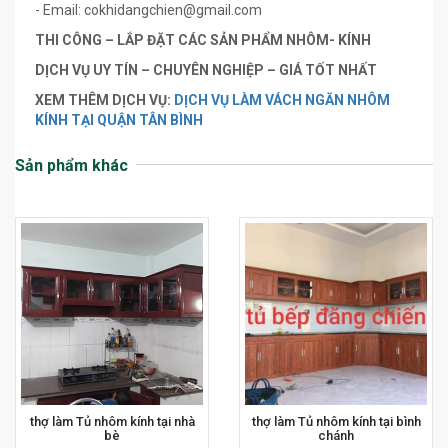
- Email:
cokhidangchien@gmail.com
THI CÔNG – LẮP ĐẶT CÁC SẢN PHẨM NHÔM- KÍNH
DỊCH VỤ UY TÍN – CHUYÊN NGHIỆP – GIÁ TỐT NHẤT
XEM THÊM DỊCH VỤ:
DỊCH VỤ LÀM VÁCH NGĂN NHÔM
KÍNH TẠI QUẬN TÂN BÌNH
Sản phẩm khác
thợ làm Tủ nhôm kính tại nhà
thợ làm Tủ nhôm kính tại bình
bè
chánh