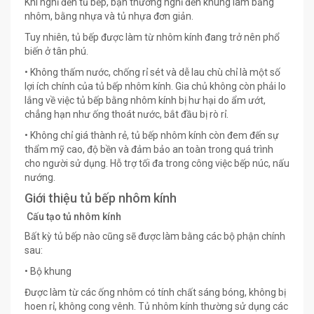
Khi nghĩ đến tủ bếp, bạn thường nghĩ đến khung làm bằng
nhôm, bằng nhựa và tủ nhựa đơn giản.
Tuy nhiên, tủ bếp được làm từ nhôm kính đang trở nên phổ
biến ở tân phú.
• Không thấm nước, chống rỉ sét và dễ lau chù chỉ là một số
lợi ích chính của tủ bếp nhôm kính. Gia chủ không còn phải lo
lắng về việc tủ bếp bằng nhôm kính bị hư hại do ẩm ướt,
chẳng hạn như ống thoát nước, bắt đầu bị rò rỉ.
• Không chỉ giá thành rẻ, tủ bếp nhôm kính còn đem đến sự
thẩm mỹ cao, độ bền và đảm bảo an toàn trong quá trình
cho người sử dụng. Hỗ trợ tối đa trong công việc bếp núc, nấu
nướng.
Giới thiệu tủ bếp nhôm kính
Cấu tạo tủ nhôm kính
Bất kỳ tủ bếp nào cũng sẽ được làm bằng các bộ phận chính
sau:
• Bộ khung
Được làm từ các ống nhôm có tính chất sáng bóng, không bị
hoen rỉ, không cong vênh. Tủ nhôm kính thường sử dụng các