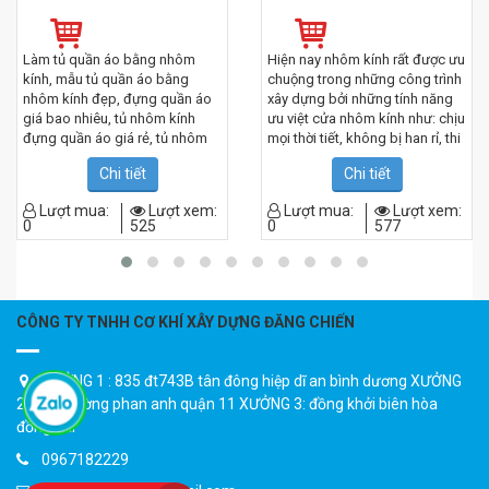
Làm tủ quần áo bằng nhôm
Hiện nay nhôm kính rất được ưu
kính, mẫu tủ quần áo bằng
chuộng trong những công trình
nhôm kính đẹp, đựng quần áo
xây dựng bởi những tính năng
giá bao nhiêu, tủ nhôm kính
ưu việt cửa nhôm kính như: chịu
đựng quần áo giá rẻ, tủ nhôm
mọi thời tiết, không bị han rỉ, thi
kính đựng quần áo đẹp, tủ
công nhanh chóng, tính an toàn
Chi tiết
Chi tiết
quần áo nhôm kính cao cấp, tủ
cao, có độ thẩm mỹ cao đặc
quần áo nhôm kính cửa lùa, tủ
biệt giá cả cạnh tranh.
Lượt mua:
Lượt xem:
Lượt mua:
Lượt xem:
quần áo nhôm kính giá rẻ, tủ
0
525
0
577
quần áo nhôm kính giả gỗ, tủ
quần áo nhôm kính hcm, tủ
quần áo nhôm kính tân phú hồ
chí minh, tủ quần áo nhôm kính
vân gỗ, tủ quần áo nhôm kính
CÔNG TY TNHH CƠ KHÍ XÂY DỰNG ĐĂNG CHIẾN
mẫu sơn tĩnh điện, tủ quần áo
âm tường bằng nhôm kính, tủ
treo quần áo bằng nhôm kính,
XƯỞNG 1 : 835 đt743B tân đông hiệp dĩ an bình dương XƯỞNG
đóng tủ quần áo nhôm kính..
2 : 157 đường phan anh quận 11 XƯỞNG 3: đồng khởi biên hòa
đồng nai
0967182229