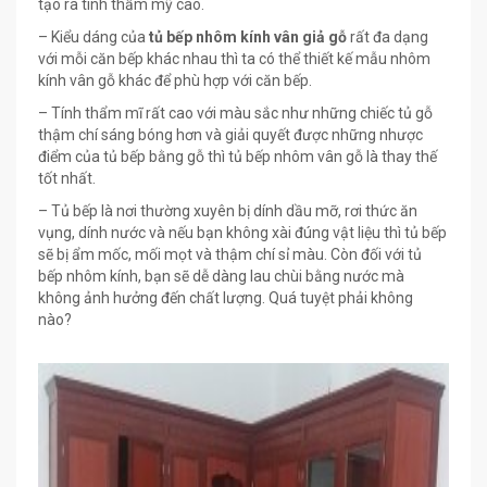
tạo ra tính thẫm mỹ cao.
– Kiểu dáng của
tủ bếp nhôm kính vân giả gỗ
rất đa dạng
với mỗi căn bếp khác nhau thì ta có thể thiết kế mẫu nhôm
kính vân gỗ khác để phù hợp với căn bếp.
– Tính thẩm mĩ rất cao với màu sắc như những chiếc tủ gỗ
thậm chí sáng bóng hơn và giải quyết được những nhược
điểm của tủ bếp bằng gỗ thì tủ bếp nhôm vân gỗ là thay thế
tốt nhất.
– Tủ bếp là nơi thường xuyên bị dính dầu mỡ, rơi thức ăn
vụng, dính nước và nếu bạn không xài đúng vật liệu thì tủ bếp
sẽ bị ẩm mốc, mối mọt và thậm chí sỉ màu. Còn đối với tủ
bếp nhôm kính, bạn sẽ dễ dàng lau chùi bằng nước mà
không ảnh hưởng đến chất lượng. Quá tuyệt phải không
nào?