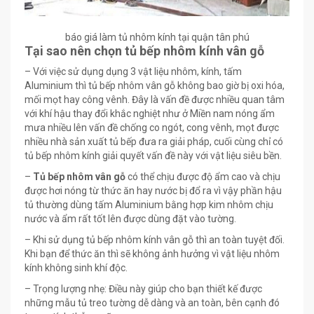
báo giá làm tủ nhôm kính tại quận tân phú
Tại sao nên chọn tủ bếp nhôm kính vân gỗ
– Với việc sử dụng dụng 3 vật liệu nhôm, kính, tấm
Aluminium thì tủ bếp nhôm vân gỗ không bao giờ bị oxi hóa,
mối mọt hay công vênh. Đây là vấn đề được nhiều quan tâm
với khí hậu thay đổi khắc nghiệt như ở Miền nam nóng ẩm
mưa nhiều lên vấn đề chống co ngót, cong vênh, mọt được
nhiều nhà sản xuất tủ bếp đưa ra giải pháp, cuối cùng chỉ có
tủ bếp nhôm kính giải quyết vấn đề này với vật liệu siêu bền.
–
Tủ bếp nhôm vân gỗ
có thể chịu được độ ẩm cao và chịu
được hơi nóng từ thức ăn hay nước bị đổ ra vì vậy phần hậu
tủ thường dùng tấm Aluminium bằng hợp kim nhôm chịu
nước và ẩm rất tốt lên được dùng đặt vào tường.
– Khi sử dụng tủ bếp nhôm kính vân gỗ thì an toàn tuyệt đối.
Khi bạn để thức ăn thì sẽ không ảnh hưởng vì vật liệu nhôm
kính không sinh khí độc.
– Trọng lượng nhẹ: Điều này giúp cho bạn thiết kế được
những mẫu tủ treo tường dễ dàng và an toàn, bên cạnh đó