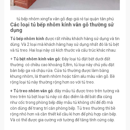
tủ bếp nhôm xingfa vân gỗ đẹp giá rẻ tại quận tân phú
Các loại tủ bếp nhôm kính vân gỗ thường sử
dụng
Tủ bếp nhôm kính
được rất nhiều khách hàng sử dụng và tin
dùng. Và 2 loại mà khách hàng hay sử dụng nhất đó là tủ bệt
và tủ treo. Hai loại này có kích thước và cấu trúc khác nhau:
+
Tủ bệt nhôm kính vân gỗ:
Đây loại tủ đặt bệt dưới đất
thường có chiều cao khoảng 0,8m, tủ loại này chủ yếu đặt
bàn bếp ga và chậu rửa. Cửa tủ thường được làm bằng
khung nhôm, lá thanh nhôm hoặc tấm alu màu vân gỗ. Bề
rộng loại tủ này thường rộng hơn so với tủ treo.
+ Tủ treo nhôm vân gỗ
: đây mẫu tủ được treo trên tường và
treo trên tủ bệt loại tủ này có đặc điểm là để bát đĩa cũng
như cốc trong phòng bếp đây mẫu tủ không chỉ để đồ mà
còn dùng để trang trí căn phòng bếp. Tủ treo thường thì bề
rộng nhỏ hơn và cần thiết kế cầu kì hơn để phù hợp căn bếp.
Và có thể được gia cường với tường để tăng tính cứng cáp.