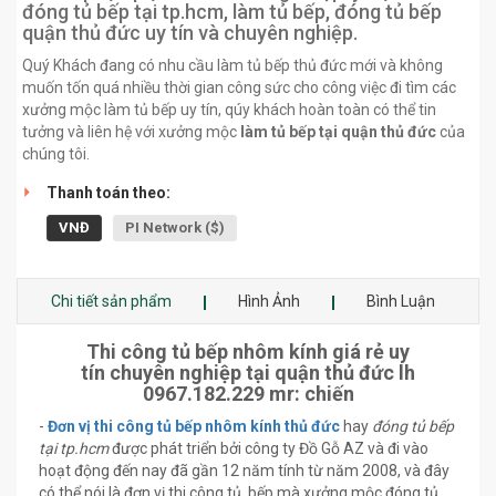
đóng tủ bếp tại tp.hcm, làm tủ bếp, đóng tủ bếp
quận thủ đức uy tín và chuyên nghiệp.
Quý Khách đang có nhu cầu làm tủ bếp thủ đức mới và không
muốn tốn quá nhiều thời gian công sức cho công việc đi tìm các
xưởng mộc làm tủ bếp uy tín, qúy khách hoàn toàn có thể tin
tưởng và liên hệ với xưởng mộc
làm tủ bếp tại quận thủ đức
của
chúng tôi.
Thanh toán theo:
VNĐ
PI Network ($)
Chi tiết sản phẩm
Hình Ảnh
Bình Luận
Thi công tủ bếp nhôm kính giá rẻ uy
tín chuyên nghiệp tại quận thủ đức lh
0967.182.229 mr: chiến
-
Đơn vị thi công tủ bếp nhôm kính thủ đức
hay
đóng tủ bếp
tại tp.hcm
được phát triển bởi công ty Đồ Gỗ AZ và đi vào
hoạt động đến nay đã gần 12 năm tính từ năm 2008, và đây
có thể nói là đơn vị thi công tủ bếp mà xưởng mộc đóng tủ