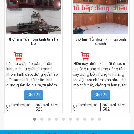
thợ làm Tủ nhôm kính tại nhà
thợ làm Tủ nhôm kính tại bình
bè
chánh
Làm tủ quần áo bằng nhôm
Hiện nay nhôm kính rất được ưu
kính, mẫu tủ quần áo bằng
chuộng trong những công trình
nhôm kính đẹp, đựng quần áo
xây dựng bởi những tính năng
giá bao nhiêu, tủ nhôm kính
ưu việt cửa nhôm kính như: chịu
đựng quần áo giá rẻ, tủ nhôm
mọi thời tiết, không bị han rỉ, thi
kính đựng quần áo đẹp, tủ
công nhanh chóng, tính an toàn
Chi tiết
Chi tiết
quần áo nhôm kính cao cấp, tủ
cao, có độ thẩm mỹ cao đặc
quần áo nhôm kính cửa lùa, tủ
biệt giá cả cạnh tranh.
Lượt mua:
Lượt xem:
Lượt mua:
Lượt xem:
quần áo nhôm kính giá rẻ, tủ
0
529
0
582
quần áo nhôm kính giả gỗ, tủ
quần áo nhôm kính hcm, tủ
quần áo nhôm kính tân phú hồ
chí minh, tủ quần áo nhôm kính
vân gỗ, tủ quần áo nhôm kính