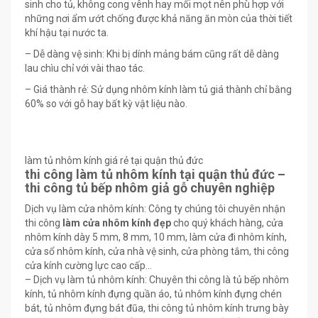
sinh cho tủ, không cong vênh hay mối mọt nên phù hợp với
những nơi ẩm ướt chống được khả năng ăn mòn của thời tiết
khí hậu tại nước ta.
– Dễ dàng vệ sinh: Khi bị dính mảng bám cũng rất dễ dàng
lau chìu chỉ với vài thao tác.
– Giá thành rẻ: Sử dụng nhôm kính làm tủ giá thành chỉ bằng
60% so với gỗ hay bất kỳ vật liệu nào.
làm tủ nhôm kính giá rẻ tại quận thủ đức
thi công làm tủ nhôm kính tại quận thủ đức –
thi công tủ bếp nhôm giả gỗ chuyên nghiệp
Dịch vụ làm cửa nhôm kính: Công ty chúng tôi chuyên nhận
thi công
làm cửa nhôm kính đẹp
cho quý khách hàng, cửa
nhôm kính dày 5 mm, 8 mm, 10 mm, làm cửa đi nhôm kính,
cửa sổ nhôm kính, cửa nhà vệ sinh, cửa phòng tắm, thi công
cửa kính cường lực cao cấp…
– Dịch vụ làm tủ nhôm kính: Chuyên thi công là tủ bếp nhôm
kính, tủ nhôm kính đựng quần áo, tủ nhôm kính đựng chén
bát, tủ nhôm đựng bát đũa, thi công tủ nhôm kính trưng bày