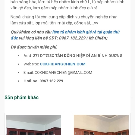
bán hàng hóa, làm tủ bếp nhôm kính chữ L, tủ bếp nhôm kính
vân gỗ đẹp, làm gầm bếp nhôm kính đẹp giá rẻ.
Ngoài chúng tôi còn cung cấp dịch vụ chuyên nghiệp như:
làm cửa sắt, lợp mái tôn, mái xếp, cổng sắt,…vv
Quý khách có nhu cầu
làm tủ nhôm kính giá rẻ tại quận thủ
đức
vui lòng liên hệ SĐT: 0967.182.229 ( Mr.Chiến)
Để được tư vấn miễn phí.
Add:
271 DT743C TÂN ĐÔNG HIỆP DĨ AN BÌNH DƯƠNG
Website:
COKHIDANGCHIEN.COM
Email:
COKHIDANGCHIEN@GMAIL.COM
Hotline: 0967.182.229
Sản phẩm khác