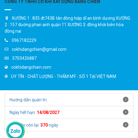
CÔNG TY TNHH CƠ KHÍ XÂY DỰNG ĐĂNG CHIẾN
mẫu sơn tĩnh điện, tủ quần áo
âm tường bằng nhôm kính, tủ
treo quần áo bằng nhôm kính,
XƯỞNG 1 : 835 đt743B tân đông hiệp dĩ an bình dương XƯỞNG
đóng tủ quần áo nhôm kính..
2 : 157 đường phan anh quận 11 XƯỞNG 3: đồng khởi biên hòa
đồng nai
0967182229
cokhidangchien@gmail.com
3703426887
cokhidangchien.com
UY TÍN - CHẤT LƯỢNG - THẨM MỸ - SỐ 1 TẠI VIỆT NAM
Hướng dẫn quản trị
Ngày hết hạn:
14/08/2027
Số ngày còn lại:
370
ngày